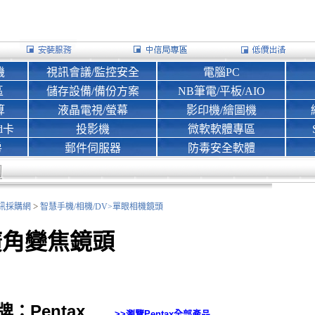
機
視訊會議/監控安全
電腦PC
區
儲存設備/備份方案
NB筆電/平板/AIO
算
液晶電視/螢幕
影印機/繪圖機
d卡
投影機
微軟軟體專區
房
郵件伺服器
防毒安全軟體
>
nk資訊採購網
智慧手機/相機/DV>
單眼相機鏡頭
廣角變焦鏡頭
牌：Pentax
>>瀏覽
Pentax
全部產品