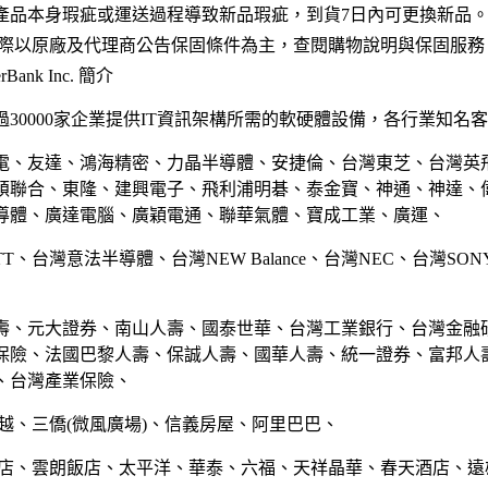
產品本身瑕疵或運送過程導致新品瑕疵，到貨7日內可更換新品
實際以原廠及代理商公告保固條件為主，查閱購物說明與保固服務
Bank Inc. 簡介
30000家企業提供IT資訊架構所需的軟硬體設備，各行業知名
電、友達、鴻海精密、力晶半導體、安捷倫、台灣東芝、台灣英
碩聯合、東隆、建興電子、飛利浦明碁、泰金寶、神通、神達、
導體、廣達電腦、廣穎電通、聯華氣體、寶成工業、廣運、
TT、台灣意法半導體、台灣NEW Balance、台灣NEC、台灣SO
壽、元大證券、南山人壽、國泰世華、台灣工業銀行、台灣金融
保險、法國巴黎人壽、保誠人壽、國華人壽、統一證券、富邦人
、台灣產業保險、
越、三僑(微風廣場)、信義房屋、阿里巴巴、
飯店、雲朗飯店、太平洋、華泰、六福、天祥晶華、春天酒店、遠