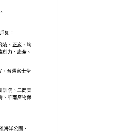
。
。
客戶如：
飛凌、正崴、均
偉創力、康全、
NY、台灣富士全
研訓院、三商美
壽、華南產物保
雄海洋公園、