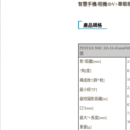
智慧手機/相機/DV>單眼
產品規格
PENTAX SMC DA 16-45m
頭
焦?距離[mm]
2
?角[度]
8
1
構成枚?[群*枚]
2
最小絞?[F]
0
最短撮影距離[m]
6
口?[mm]
7
最大?×長度[mm]
3
重量[g]