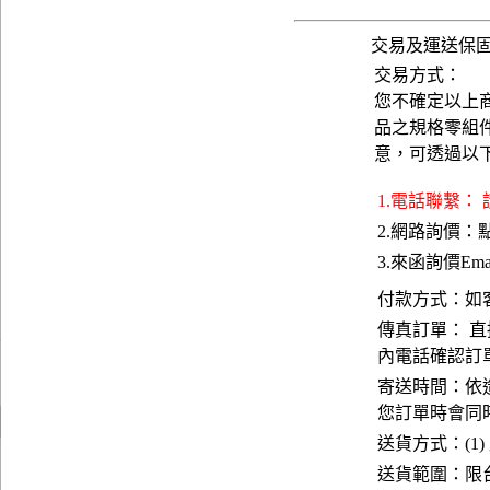
交易及運送保
交易方式：
您不確定以上
品之規格零組
意，可透過以
1.電話聯繫：
2.網路詢價：
3.來函詢價Emai
付款方式：如
傳真訂單： 直
內電話確認訂
寄送時間：依
您訂單時會同
送貨方式：(1)
送貨範圍：限台