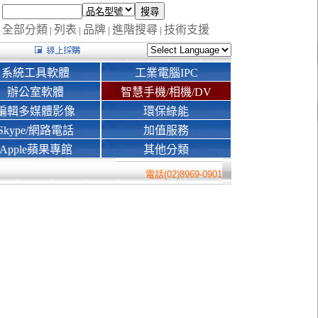
全部分類
列表
品牌
進階搜尋
技術支援
|
|
|
|
系統工具軟體
工業電腦IPC
辦公室軟體
智慧手機/相機/DV
編輯多媒體影像
環保綠能
Skype/網路電話
加值服務
Apple蘋果專館
其他分類
電話(02)8969-0901