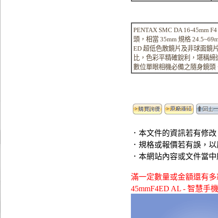
PENTAX SMC DA 16-45m
頭，相當 35mm 規格 24.5~
ED 超低色散鏡片及非球面
比，色彩平精確銳利，堪稱締
數位單眼相機必備之隨身鏡頭
．本文件的資訊若有修改
．規格或報價若有誤，以
．本網站內容或文件當中
滿一定數量或金額還有多款贈品可
45mmF4ED AL - 智慧手