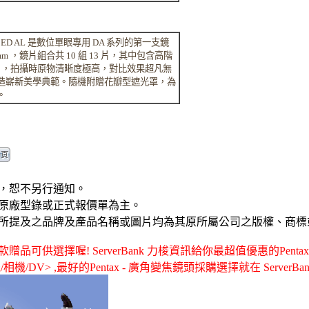
m F4 ED AL 是數位單眼專用 DA 系列的第一支鏡
69mm ，鏡片組合共 10 組 13 片，其中包含高階
鏡片，拍攝時原物清晰度極高，對比效果超凡無
造嶄新美學典範。隨機附贈花瓣型遮光罩，為
。
，恕不另行通知。
原廠型錄或正式報價單為主。
所提及之品牌及產品名稱或圖片均為其原所屬公司之版權、商標
供選擇喔! ServerBank 力梭資訊給你最超值優惠的Pentax - PE
機/相機/DV> ,最好的Pentax - 廣角變焦鏡頭採購選擇就在 ServerBan