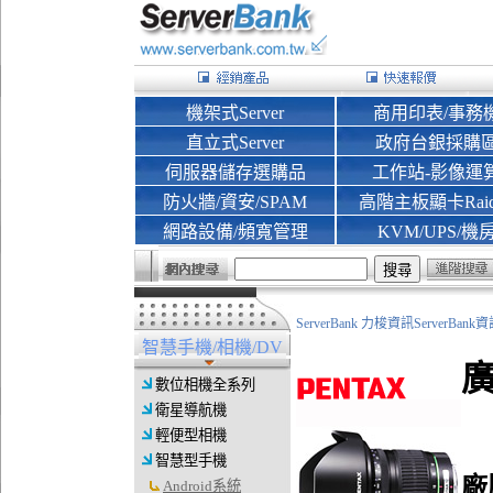
機架式Server
商用印表/事務
直立式Server
政府台銀採購
伺服器儲存選購品
工作站-影像運
防火牆/資安/SPAM
高階主板顯卡Rai
網路設備/頻寬管理
KVM/UPS/機
ServerBank 力梭資訊ServerBa
智慧手機/相機/DV
數位相機全系列
衛星導航機
輕便型相機
智慧型手機
廠
Android系統