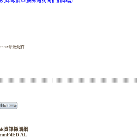
動列印報價單(請來電詢問折扣降幅)
！
ntax原廠配件
Bank資訊採購網
5mmF4ED AL