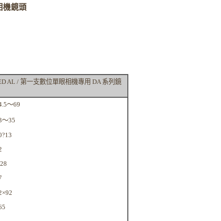
相機鏡頭
mF4ED AL / 第一支數位單眼相機專用 DA 系列鏡
4.5～69
3～35
0?13
2
.28
7
2×92
65