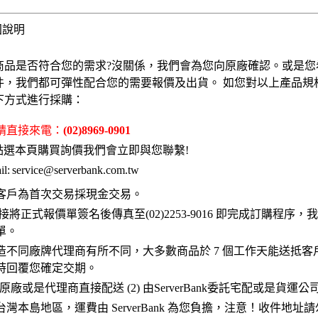
固說明
商品是否符合您的需求?沒關係，我們會為您向原廠確認。或是您
件，我們都可彈性配合您的需要報價及出貨。 如您對以上產品規
下方式進行採購：
 請直接來電：
(02)8969-0901
點選本頁購買詢價我們會立即與您聯繫!
l:
service@serverbank.com.tw
客戶為首次交易採現金交易。
接將正式報價單簽名後傳真至(02)2253-9016 即完成訂購程序
單。
造不同廠牌代理商有所不同，大多數商品於 7 個工作天能送抵客
時回覆您確定交期。
 原廠或是代理商直接配送 (2) 由ServerBank委託宅配或是貨運
灣本島地區，運費由 ServerBank 為您負擔，注意！收件地址