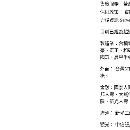
售後服務：若
保固政策： 
力梭資訊 Server
目前已經為超過
製造業：台積
豪、宏正、和
國眾、晨星半
外商： 台灣N
祿、
金融：國泰人
邦人壽、大誠
險、新光人壽
流通： 新光三
觀光： 中信