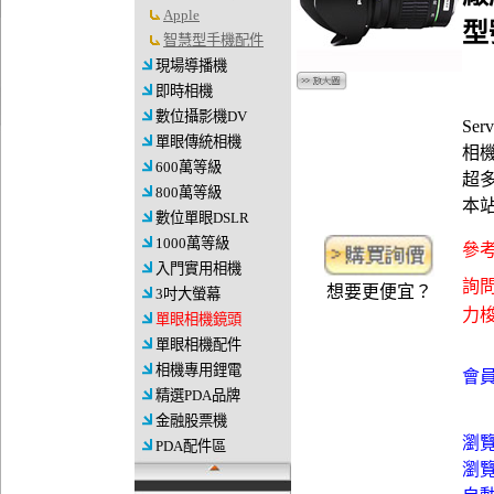
Apple
型
智慧型手機配件
現場導播機
即時相機
數位攝影機DV
Se
單眼傳統相機
相機
600萬等級
超
800萬等級
本
數位單眼DSLR
1000萬等級
參考
入門實用相機
詢問
想要更便宜？
3吋大螢幕
力梭資
單眼相機鏡頭
單眼相機配件
相機專用鋰電
會員
精選PDA品牌
金融股票機
瀏
PDA配件區
瀏