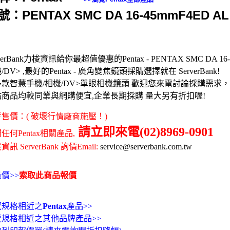
號：PENTAX SMC DA 16-45mmF4ED AL
rverBank力梭資訊給你最超值優惠的Pentax - PENTAX SMC DA 16-
/DV> ,最好的Pentax - 廣角變焦鏡頭採購選擇就在 ServerBank!
多款智慧手機/相機/DV>單眼相機鏡頭 歡迎您來電討論採購需求
站商品均較同業與網購便宜,企業長期採購 量大另有折扣喔!
售價：( 破壞行情廠商施壓！)
請立即來電(02)8969-0901
任何Pentax相關產品,
訊 ServerBank 詢價Email:
service@serverbank.com.tw
價>>
索取此商品報價
覽規格相近之
Pentax
產品>>
覽規格相近之其他品牌產品>>