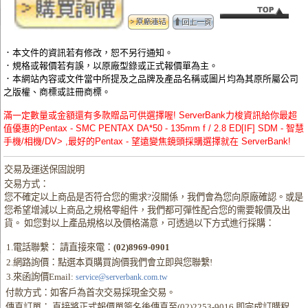
．本文件的資訊若有修改，恕不另行通知。
．規格或報價若有誤，以原廠型錄或正式報價單為主。
．本網站內容或文件當中所提及之品牌及產品名稱或圖片均為其原所屬公司
之版權、商標或註冊商標。
滿一定數量或金額還有多款贈品可供選擇喔! ServerBank力梭資訊給你最超
值優惠的Pentax - SMC PENTAX DA*50 - 135mm f / 2.8 ED[IF] SDM - 智慧
手機/相機/DV> ,最好的Pentax - 望遠變焦鏡頭採購選擇就在 ServerBank!
交易及運送保固說明
交易方式：
您不確定以上商品是否符合您的需求?沒關係，我們會為您向原廠確認。或是
您希望增減以上商品之規格零組件，我們都可彈性配合您的需要報價及出
貨。 如您對以上產品規格以及價格滿意，可透過以下方式進行採購：
1.電話聯繫： 請直接來電：
(02)8969-0901
2.網路詢價：點選本頁購買詢價我們會立即與您聯繫!
3.來函詢價Email:
service@serverbank.com.tw
付款方式：如客戶為首次交易採現金交易。
傳真訂單： 直接將正式報價單簽名後傳真至(02)2253-9016 即完成訂購程