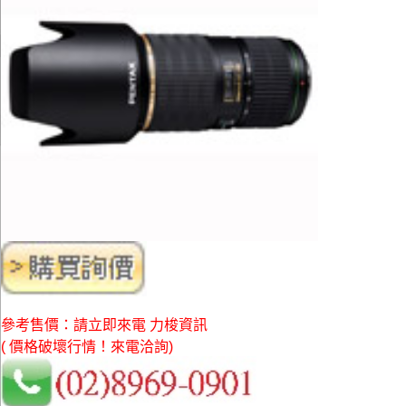
參考售價：請立即來電 力梭資訊
( 價格破壞行情！來電洽詢)