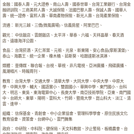
金融：國泰人壽、元大證券、南山人壽、國泰世華、台灣工業銀行、台灣金
融研訓院、三商美邦人壽、大誠保險、法國巴黎人壽、保誠人壽、國華人
壽、統一證券、富邦人壽、華南產物保險、新光人壽、台灣產業保險、
流通： 新光三越、三僑(微風廣場)、信義房屋、阿里巴巴、
觀光： 中信飯店、雲朗飯店、太平洋、華泰、六福、天祥晶華、春天酒
店、遠雄海洋公園、
食品： 台灣菸酒、天仁茶葉、元祖、光泉、新東陽、安心食品(摩斯漢堡)、
泰山、海霸王、統一企業、橡木桶、茹斯葵、哈跟達斯冰淇淋、
媒體： 壹傳媒、聯合報、台視、華視、非凡電視、亞洲廣播、飛碟廣播、
風潮唱片、時報周刊、
教育： 台灣大學、交通大學、清華大學、大同大學、中央大學、中原大
學、中興大學、輔大、國語實小、雙園國小、華興中學、東門國小、台科
大、明志、東吳、東海電算中心、長庚大學、南亞技術學院、亞東、南門國
中、台師大、東華、陽明、雲科大、竹師、暨南大學、崑山科大、淡江、清
雲、逢甲、
組織： 信保基金、青創會、中小企業協會、管理科學學會、原住民族文化
教育協會、資策會、台網中心、雲門舞集
政府： 中研院、中科院、健保局、天文科教館、汐止警局、板橋農會、台