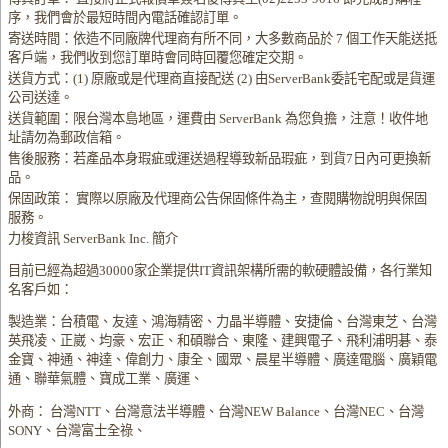
序，我們會於最短時間內電話確認訂單。
寄送時間：依造不同廠牌代理商有所不同，大多數商品於 7 個工作天能送抵
客戶端，我們收到您訂單時會同時回覆您確定交期。
送貨方式：(1) 原廠或是代理商直接配送 (2) 由ServerBank委託宅配或是貨運
公司送達。
送貨範圍：限台灣本島地區，運費由 ServerBank 為您負擔，注意！收件地
址請勿為郵政信箱。
售後服務：若產品本身瑕疵或運送過程導致新品瑕疵，到貨7日內可更換新
品。
保固政策： 實際以原廠及代理商公告保固條件為主，查閱購物說明與保固
服務。
力梭資訊 ServerBank Inc. 簡介
目前已經為超過30000家企業提供IT資訊架構所需的軟硬體設備，各行業知
名客戶如：
製造業：台積電、友達、鴻海精密、力晶半導體、安捷倫、台灣東芝、台灣
英飛凌、正崴、均豪、宏正、和碩聯合、東隆、建興電子、飛利浦明碁、泰
金寶、神通、神達、偉創力、康全、國眾、晨星半導體、廣達電腦、廣穎電
通、聯華氣體、寶成工業、廣運、
外商： 台灣NTT、台灣意法半導體、台灣NEW Balance、台灣NEC、台灣
SONY、台灣富士全祿、