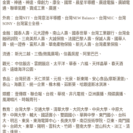
金寶、神通、神達、偉創力、康全、國眾、晨星半導體、廣達電腦、廣穎電
通、聯華氣體、寶成工業、廣運、
外商： 台灣NTT、台灣意法半導體、台灣NEW Balance、台灣NEC、台灣
SONY、台灣富士全祿、
金融：國泰人壽、元大證券、南山人壽、國泰世華、台灣工業銀行、台灣金
融研訓院、三商美邦人壽、大誠保險、法國巴黎人壽、保誠人壽、國華人
壽、統一證券、富邦人壽、華南產物保險、新光人壽、台灣產業保險、
流通： 新光三越、三僑(微風廣場)、信義房屋、阿里巴巴、
觀光： 中信飯店、雲朗飯店、太平洋、華泰、六福、天祥晶華、春天酒
店、遠雄海洋公園、
食品： 台灣菸酒、天仁茶葉、元祖、光泉、新東陽、安心食品(摩斯漢堡)、
泰山、海霸王、統一企業、橡木桶、茹斯葵、哈跟達斯冰淇淋、
媒體： 壹傳媒、聯合報、台視、華視、非凡電視、亞洲廣播、飛碟廣播、
風潮唱片、時報周刊、
教育： 台灣大學、交通大學、清華大學、大同大學、中央大學、中原大
學、中興大學、輔大、國語實小、雙園國小、華興中學、東門國小、台科
大、明志、東吳、東海電算中心、長庚大學、南亞技術學院、亞東、南門國
中、台師大、東華、陽明、雲科大、竹師、暨南大學、崑山科大、淡江、清
雲、逢甲、