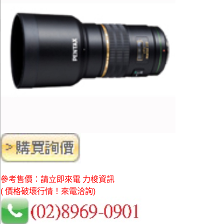
參考售價：請立即來電 力梭資訊
( 價格破壞行情！來電洽詢)