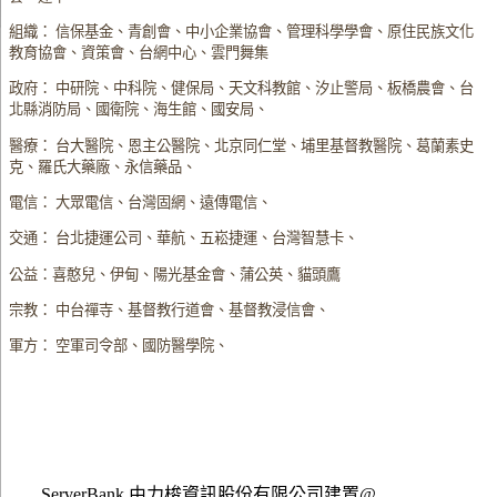
組織： 信保基金、青創會、中小企業協會、管理科學學會、原住民族文化
教育協會、資策會、台網中心、雲門舞集
政府： 中研院、中科院、健保局、天文科教館、汐止警局、板橋農會、台
北縣消防局、國衛院、海生館、國安局、
醫療： 台大醫院、恩主公醫院、北京同仁堂、埔里基督教醫院、葛蘭素史
克、羅氏大藥廠、永信藥品、
電信： 大眾電信、台灣固網、遠傳電信、
交通： 台北捷運公司、華航、五崧捷運、台灣智慧卡、
公益：喜憨兒、伊甸、陽光基金會、蒲公英、貓頭鷹
宗教： 中台禪寺、基督教行道會、基督教浸信會、
軍方： 空軍司令部、國防醫學院、
ServerBank 由力梭資訊股份有限公司建置@