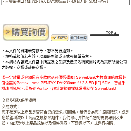
- 三腳架接口 ( 僅 PENTAX DA*300mm f / 4.0 ED [IF] SDM 提供 )
．本文件的資訊若有修改，恕不另行通知。
．規格或報價若有誤，以原廠型錄或正式報價單為主。
．本網站內容或文件當中所提及之品牌及產品名稱或圖片均為其原所屬公司
之版權、商標或註冊商標。
滿一定數量或金額還有多款贈品可供選擇喔! ServerBank力梭資訊給你最超
值優惠的Pentax - smc PENTAX DA*200mm f / 2.8 ED [IF] SDM - 智慧手
機/相機/DV> ,最好的Pentax - 超望遠鏡頭採購選擇就在 ServerBank!
交易及運送保固說明
交易方式：
您不確定以上商品是否符合您的需求?沒關係，我們會為您向原廠確認。或是
您希望增減以上商品之規格零組件，我們都可彈性配合您的需要報價及出
貨。 如您對以上產品規格以及價格滿意，可透過以下方式進行採購：