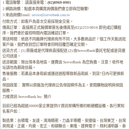
1.電話聯繫： 請直接來電：
(02)8969-0901
2.網路詢價：點選本頁購買詢價我們會立即與您聯繫!
3.來函詢價Email:
service@serverbank.com.tw
付款方式：如客戶為首次交易採現金交易。
傳真訂單： 直接將正式報價單簽名後傳真至(02)2253-9016 即完成訂購程
序，我們會於最短時間內電話確認訂單。
寄送時間：依造不同廠牌代理商有所不同，大多數商品於 7 個工作天能送抵
客戶端，我們收到您訂單時會同時回覆您確定交期。
送貨方式：(1) 原廠或是代理商直接配送 (2) 由ServerBank委託宅配或是貨運
公司送達。
送貨範圍：限台灣本島地區，運費由 ServerBank 為您負擔，注意！收件地
址請勿為郵政信箱。
售後服務：若產品本身瑕疵或運送過程導致新品瑕疵，到貨7日內可更換新
品。
保固政策： 實際以原廠及代理商公告保固條件為主，查閱購物說明與保固
服務。
力梭資訊 ServerBank Inc. 簡介
目前已經為超過30000家企業提供IT資訊架構所需的軟硬體設備，各行業知
名客戶如：
製造業：台積電、友達、鴻海精密、力晶半導體、安捷倫、台灣東芝、台灣
英飛凌、正崴、均豪、宏正、和碩聯合、東隆、建興電子、飛利浦明碁、泰