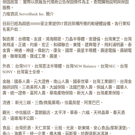
保固政策： 實際以原廠及代理商公告保固條件為主，查閱購物說明與保固
服務。
力梭資訊 ServerBank Inc. 簡介
目前已經為超過30000家企業提供IT資訊架構所需的軟硬體設備，各行業知
名客戶如：
製造業：台積電、友達、鴻海精密、力晶半導體、安捷倫、台灣東芝、台灣
英飛凌、正崴、均豪、宏正、和碩聯合、東隆、建興電子、飛利浦明碁、泰
金寶、神通、神達、偉創力、康全、國眾、晨星半導體、廣達電腦、廣穎電
通、聯華氣體、寶成工業、廣運、
外商： 台灣NTT、台灣意法半導體、台灣NEW Balance、台灣NEC、台灣
SONY、台灣富士全祿、
金融：國泰人壽、元大證券、南山人壽、國泰世華、台灣工業銀行、台灣金
融研訓院、三商美邦人壽、大誠保險、法國巴黎人壽、保誠人壽、國華人
壽、統一證券、富邦人壽、華南產物保險、新光人壽、台灣產業保險、
流通： 新光三越、三僑(微風廣場)、信義房屋、阿里巴巴、
觀光： 中信飯店、雲朗飯店、太平洋、華泰、六福、天祥晶華、春天酒
店、遠雄海洋公園、
食品： 台灣菸酒、天仁茶葉、元祖、光泉、新東陽、安心食品(摩斯漢堡)、
泰山、海霸王、統一企業、橡木桶、茹斯葵、哈跟達斯冰淇淋、