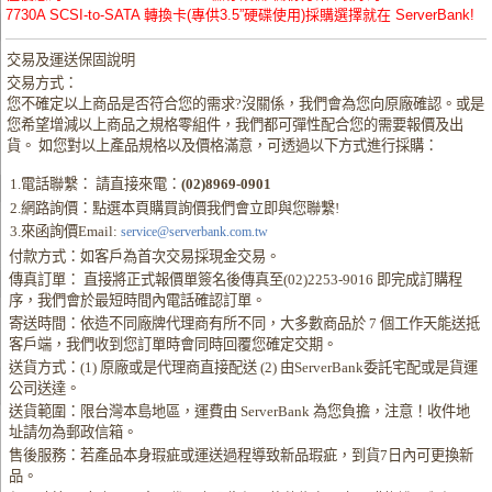
7730A SCSI-to-SATA 轉換卡(專供3.5”硬碟使用)採購選擇就在 ServerBank!
交易及運送保固說明
交易方式：
您不確定以上商品是否符合您的需求?沒關係，我們會為您向原廠確認。或是
您希望增減以上商品之規格零組件，我們都可彈性配合您的需要報價及出
貨。 如您對以上產品規格以及價格滿意，可透過以下方式進行採購：
1.電話聯繫： 請直接來電：
(02)8969-0901
2.網路詢價：點選本頁購買詢價我們會立即與您聯繫!
3.來函詢價Email:
service@serverbank.com.tw
付款方式：如客戶為首次交易採現金交易。
傳真訂單： 直接將正式報價單簽名後傳真至(02)2253-9016 即完成訂購程
序，我們會於最短時間內電話確認訂單。
寄送時間：依造不同廠牌代理商有所不同，大多數商品於 7 個工作天能送抵
客戶端，我們收到您訂單時會同時回覆您確定交期。
送貨方式：(1) 原廠或是代理商直接配送 (2) 由ServerBank委託宅配或是貨運
公司送達。
送貨範圍：限台灣本島地區，運費由 ServerBank 為您負擔，注意！收件地
址請勿為郵政信箱。
售後服務：若產品本身瑕疵或運送過程導致新品瑕疵，到貨7日內可更換新
品。