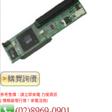
參考售價：請立即來電 力梭資訊
( 價格破壞行情！來電洽詢)