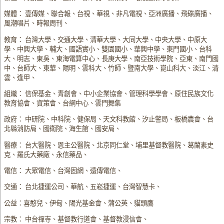
媒體： 壹傳媒、聯合報、台視、華視、非凡電視、亞洲廣播、飛碟廣播、
風潮唱片、時報周刊、
教育： 台灣大學、交通大學、清華大學、大同大學、中央大學、中原大
學、中興大學、輔大、國語實小、雙園國小、華興中學、東門國小、台科
大、明志、東吳、東海電算中心、長庚大學、南亞技術學院、亞東、南門國
中、台師大、東華、陽明、雲科大、竹師、暨南大學、崑山科大、淡江、清
雲、逢甲、
組織： 信保基金、青創會、中小企業協會、管理科學學會、原住民族文化
教育協會、資策會、台網中心、雲門舞集
政府： 中研院、中科院、健保局、天文科教館、汐止警局、板橋農會、台
北縣消防局、國衛院、海生館、國安局、
醫療： 台大醫院、恩主公醫院、北京同仁堂、埔里基督教醫院、葛蘭素史
克、羅氏大藥廠、永信藥品、
電信： 大眾電信、台灣固網、遠傳電信、
交通： 台北捷運公司、華航、五崧捷運、台灣智慧卡、
公益：喜憨兒、伊甸、陽光基金會、蒲公英、貓頭鷹
宗教： 中台禪寺、基督教行道會、基督教浸信會、