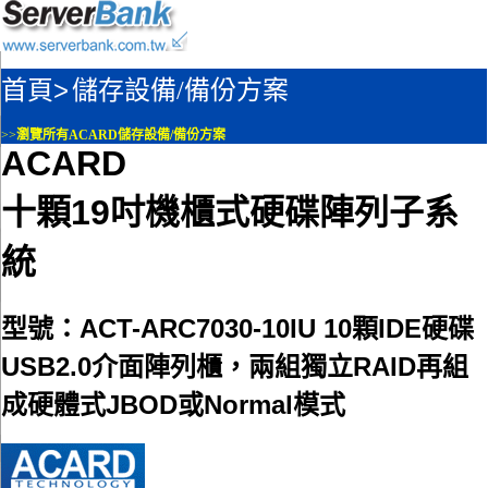
首頁>
儲存設備/備份方案
>>
瀏覽所有ACARD儲存設備/備份方案
ACARD
十顆19吋機櫃式硬碟陣列子系
統
型號：ACT-ARC7030-10IU 10顆IDE硬碟
USB2.0介面陣列櫃，兩組獨立RAID再組
成硬體式JBOD或Normal模式