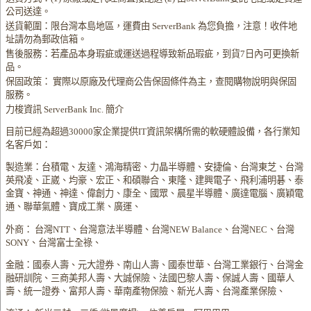
公司送達。
送貨範圍：限台灣本島地區，運費由 ServerBank 為您負擔，注意！收件地
址請勿為郵政信箱。
售後服務：若產品本身瑕疵或運送過程導致新品瑕疵，到貨7日內可更換新
品。
保固政策： 實際以原廠及代理商公告保固條件為主，查閱購物說明與保固
服務。
力梭資訊 ServerBank Inc. 簡介
目前已經為超過30000家企業提供IT資訊架構所需的軟硬體設備，各行業知
名客戶如：
製造業：台積電、友達、鴻海精密、力晶半導體、安捷倫、台灣東芝、台灣
英飛凌、正崴、均豪、宏正、和碩聯合、東隆、建興電子、飛利浦明碁、泰
金寶、神通、神達、偉創力、康全、國眾、晨星半導體、廣達電腦、廣穎電
通、聯華氣體、寶成工業、廣運、
外商： 台灣NTT、台灣意法半導體、台灣NEW Balance、台灣NEC、台灣
SONY、台灣富士全祿、
金融：國泰人壽、元大證券、南山人壽、國泰世華、台灣工業銀行、台灣金
融研訓院、三商美邦人壽、大誠保險、法國巴黎人壽、保誠人壽、國華人
壽、統一證券、富邦人壽、華南產物保險、新光人壽、台灣產業保險、