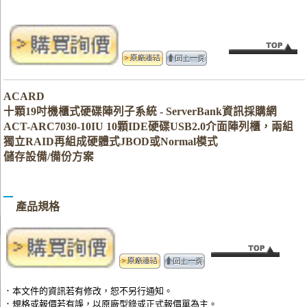
ACARD
十顆19吋機櫃式硬碟陣列子系統 - ServerBank資訊採購網
ACT-ARC7030-10IU 10顆IDE硬碟USB2.0介面陣列櫃，兩組
獨立RAID再組成硬體式JBOD或Normal模式
儲存設備/備份方案
產品規格
．本文件的資訊若有修改，恕不另行通知。
．規格或報價若有誤，以原廠型錄或正式報價單為主。