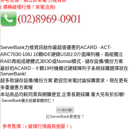
參考售價：請立即來電 力梭資訊
( 價格破壞行情！來電洽詢)
ServerBank力梭資訊給你最超值優惠的ACARD - ACT-
ARC7030-10IU 10顆IDE硬碟USB2.0介面陣列櫃，兩組獨立
RAID再組成硬體式JBOD或Normal模式 - 儲存設備/備份方案
最好的ACARD - 十顆19吋機櫃式硬碟陣列子系統採購選擇就在
ServerBank!
超多款儲存設備/備份方案 歡迎您來電討論採購需求，現在更有
多重優惠方案喔
本站商品均較同業與網購便宜,企業長期採購 量大另有折扣喔!
ServerBank擴大招募業務同仁！
比ServerBank更便宜？
參考售價：( 破壞行情廠商施壓！)