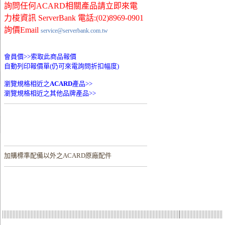
詢問任何ACARD相關產品請立即來電
力梭資訊 ServerBank 電話:(02)8969-0901
詢價Email
service@serverbank.com.tw
會員價>>
索取此商品報價
自動列印報價單(仍可來電詢問折扣幅度)
瀏覽規格相近之
ACARD
產品>>
瀏覽規格相近之其他品牌產品>>
加購
標準配備以外之ACARD原廠配件