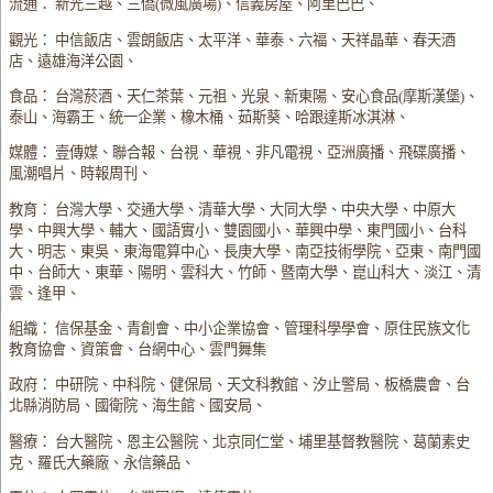
流通： 新光三越、三僑(微風廣場)、信義房屋、阿里巴巴、
觀光： 中信飯店、雲朗飯店、太平洋、華泰、六福、天祥晶華、春天酒
店、遠雄海洋公園、
食品： 台灣菸酒、天仁茶葉、元祖、光泉、新東陽、安心食品(摩斯漢堡)、
泰山、海霸王、統一企業、橡木桶、茹斯葵、哈跟達斯冰淇淋、
媒體： 壹傳媒、聯合報、台視、華視、非凡電視、亞洲廣播、飛碟廣播、
風潮唱片、時報周刊、
教育： 台灣大學、交通大學、清華大學、大同大學、中央大學、中原大
學、中興大學、輔大、國語實小、雙園國小、華興中學、東門國小、台科
大、明志、東吳、東海電算中心、長庚大學、南亞技術學院、亞東、南門國
中、台師大、東華、陽明、雲科大、竹師、暨南大學、崑山科大、淡江、清
雲、逢甲、
組織： 信保基金、青創會、中小企業協會、管理科學學會、原住民族文化
教育協會、資策會、台網中心、雲門舞集
政府： 中研院、中科院、健保局、天文科教館、汐止警局、板橋農會、台
北縣消防局、國衛院、海生館、國安局、
醫療： 台大醫院、恩主公醫院、北京同仁堂、埔里基督教醫院、葛蘭素史
克、羅氏大藥廠、永信藥品、