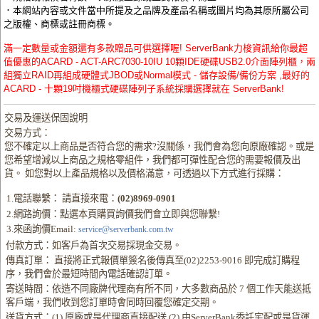
．本網站內容或文件當中所提及之品牌及產品名稱或圖片均為其原所屬公司
之版權、商標或註冊商標。
滿一定數量或金額還有多款贈品可供選擇喔! ServerBank力梭資訊給你最超
值優惠的ACARD - ACT-ARC7030-10IU 10顆IDE硬碟USB2.0介面陣列櫃，兩
組獨立RAID再組成硬體式JBOD或Normal模式 - 儲存設備/備份方案 ,最好的
ACARD - 十顆19吋機櫃式硬碟陣列子系統採購選擇就在 ServerBank!
交易及運送保固說明
交易方式：
您不確定以上商品是否符合您的需求?沒關係，我們會為您向原廠確認。或是
您希望增減以上商品之規格零組件，我們都可彈性配合您的需要報價及出
貨。 如您對以上產品規格以及價格滿意，可透過以下方式進行採購：
1.電話聯繫： 請直接來電：
(02)8969-0901
2.網路詢價：點選本頁購買詢價我們會立即與您聯繫!
3.來函詢價Email:
service@serverbank.com.tw
付款方式：如客戶為首次交易採現金交易。
傳真訂單： 直接將正式報價單簽名後傳真至(02)2253-9016 即完成訂購程
序，我們會於最短時間內電話確認訂單。
寄送時間：依造不同廠牌代理商有所不同，大多數商品於 7 個工作天能送抵
客戶端，我們收到您訂單時會同時回覆您確定交期。
送貨方式：(1) 原廠或是代理商直接配送 (2) 由ServerBank委託宅配或是貨運