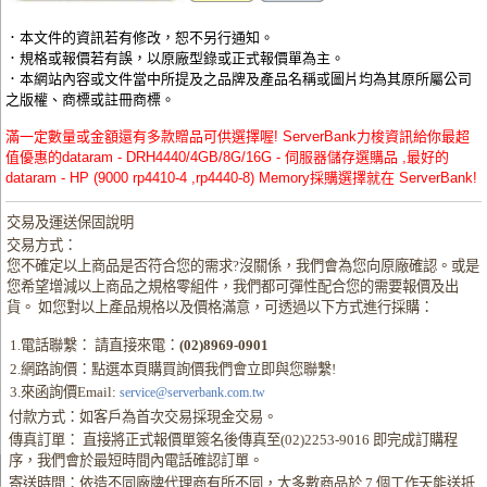
．本文件的資訊若有修改，恕不另行通知。
．規格或報價若有誤，以原廠型錄或正式報價單為主。
．本網站內容或文件當中所提及之品牌及產品名稱或圖片均為其原所屬公司
之版權、商標或註冊商標。
滿一定數量或金額還有多款贈品可供選擇喔! ServerBank力梭資訊給你最超
值優惠的dataram - DRH4440/4GB/8G/16G - 伺服器儲存選購品 ,最好的
dataram - HP (9000 rp4410-4 ,rp4440-8) Memory採購選擇就在 ServerBank!
交易及運送保固說明
交易方式：
您不確定以上商品是否符合您的需求?沒關係，我們會為您向原廠確認。或是
您希望增減以上商品之規格零組件，我們都可彈性配合您的需要報價及出
貨。 如您對以上產品規格以及價格滿意，可透過以下方式進行採購：
1.電話聯繫： 請直接來電：
(02)8969-0901
2.網路詢價：點選本頁購買詢價我們會立即與您聯繫!
3.來函詢價Email:
service@serverbank.com.tw
付款方式：如客戶為首次交易採現金交易。
傳真訂單： 直接將正式報價單簽名後傳真至(02)2253-9016 即完成訂購程
序，我們會於最短時間內電話確認訂單。
寄送時間：依造不同廠牌代理商有所不同，大多數商品於 7 個工作天能送抵