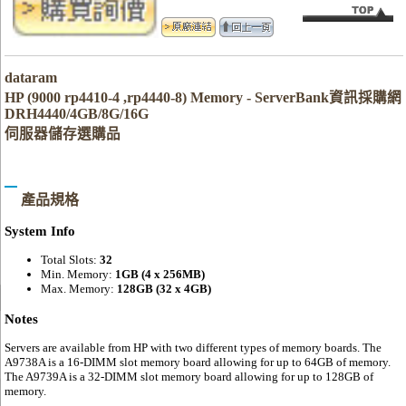
dataram
HP (9000 rp4410-4 ,rp4440-8) Memory - ServerBank資訊採購網
DRH4440/4GB/8G/16G
伺服器儲存選購品
產品規格
System Info
Total Slots:
32
Min. Memory:
1GB (4 x 256MB)
Max. Memory:
128GB (32 x 4GB)
Notes
Servers are available from HP with two different types of memory boards. The
A9738A is a 16-DIMM slot memory board allowing for up to 64GB of memory.
The A9739A is a 32-DIMM slot memory board allowing for up to 128GB of
memory.