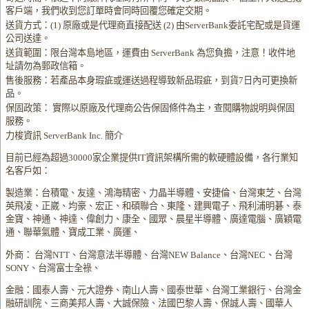
客戶端，我們收到您訂單時會同時回覆您確定交期。
送貨方式：(1) 原廠或是代理商直接配送 (2) 由ServerBank委託宅配或是貨運
公司送達。
送貨範圍：限台灣本島地區，運費由 ServerBank 為您負擔，注意！收件地
址請勿為郵政信箱。
售後服務：若產品本身瑕疵或運送過程導致新品瑕疵，到貨7日內可更換新
品。
保固政策： 實際以原廠及代理商公告保固條件為主，查閱購物說明與保固
服務。
力梭資訊 ServerBank Inc. 簡介
目前已經為超過30000家企業提供IT資訊架構所需的軟硬體設備，各行業知
名客戶如：
製造業：台積電、友達、鴻海精密、力晶半導體、安捷倫、台灣東芝、台灣
英飛凌、正崴、均豪、宏正、和碩聯合、東隆、建興電子、飛利浦明碁、泰
金寶、神通、神達、偉創力、康全、國眾、晨星半導體、廣達電腦、廣穎電
通、聯華氣體、寶成工業、廣運、
外商： 台灣NTT、台灣意法半導體、台灣NEW Balance、台灣NEC、台灣
SONY、台灣富士全祿、
金融：國泰人壽、元大證券、南山人壽、國泰世華、台灣工業銀行、台灣金
融研訓院、三商美邦人壽、大誠保險、法國巴黎人壽、保誠人壽、國華人