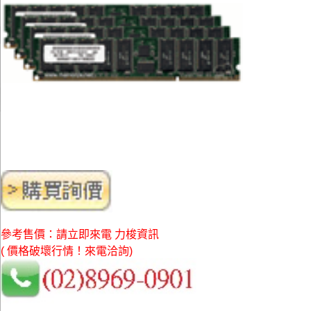
參考售價：請立即來電 力梭資訊
( 價格破壞行情！來電洽詢)