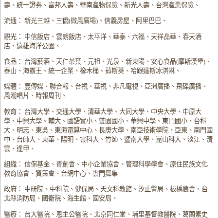
壽、統一證券、富邦人壽、華南產物保險、新光人壽、台灣產業保險、
流通： 新光三越、三僑(微風廣場)、信義房屋、阿里巴巴、
觀光： 中信飯店、雲朗飯店、太平洋、華泰、六福、天祥晶華、春天酒
店、遠雄海洋公園、
食品： 台灣菸酒、天仁茶葉、元祖、光泉、新東陽、安心食品(摩斯漢堡)、
泰山、海霸王、統一企業、橡木桶、茹斯葵、哈跟達斯冰淇淋、
媒體： 壹傳媒、聯合報、台視、華視、非凡電視、亞洲廣播、飛碟廣播、
風潮唱片、時報周刊、
教育： 台灣大學、交通大學、清華大學、大同大學、中央大學、中原大
學、中興大學、輔大、國語實小、雙園國小、華興中學、東門國小、台科
大、明志、東吳、東海電算中心、長庚大學、南亞技術學院、亞東、南門國
中、台師大、東華、陽明、雲科大、竹師、暨南大學、崑山科大、淡江、清
雲、逢甲、
組織： 信保基金、青創會、中小企業協會、管理科學學會、原住民族文化
教育協會、資策會、台網中心、雲門舞集
政府： 中研院、中科院、健保局、天文科教館、汐止警局、板橋農會、台
北縣消防局、國衛院、海生館、國安局、
醫療： 台大醫院、恩主公醫院、北京同仁堂、埔里基督教醫院、葛蘭素史