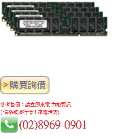
參考售價：請立即來電 力梭資訊
( 價格破壞行情！來電洽詢)