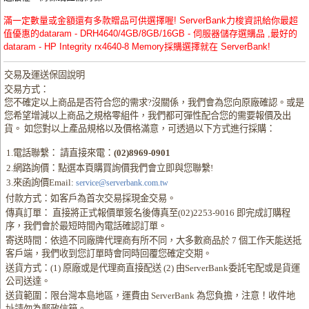
滿一定數量或金額還有多款贈品可供選擇喔! ServerBank力梭資訊給你最超
值優惠的dataram - DRH4640/4GB/8GB/16GB - 伺服器儲存選購品 ,最好的
dataram - HP Integrity rx4640-8 Memory採購選擇就在 ServerBank!
交易及運送保固說明
交易方式：
您不確定以上商品是否符合您的需求?沒關係，我們會為您向原廠確認。或是
您希望增減以上商品之規格零組件，我們都可彈性配合您的需要報價及出
貨。 如您對以上產品規格以及價格滿意，可透過以下方式進行採購：
1.電話聯繫： 請直接來電：
(02)8969-0901
2.網路詢價：點選本頁購買詢價我們會立即與您聯繫!
3.來函詢價Email:
service@serverbank.com.tw
付款方式：如客戶為首次交易採現金交易。
傳真訂單： 直接將正式報價單簽名後傳真至(02)2253-9016 即完成訂購程
序，我們會於最短時間內電話確認訂單。
寄送時間：依造不同廠牌代理商有所不同，大多數商品於 7 個工作天能送抵
客戶端，我們收到您訂單時會同時回覆您確定交期。
送貨方式：(1) 原廠或是代理商直接配送 (2) 由ServerBank委託宅配或是貨運
公司送達。
送貨範圍：限台灣本島地區，運費由 ServerBank 為您負擔，注意！收件地
址請勿為郵政信箱。