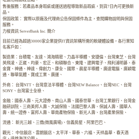
售後服務：若產品本身瑕疵或運送過程導致新品瑕疵，到貨7日內可更換新
品。
保固政策： 實際以原廠及代理商公告保固條件為主，查閱購物說明與保固
服務。
力梭資訊 ServerBank Inc. 簡介
目前已經為超過30000家企業提供IT資訊架構所需的軟硬體設備，各行業知
名客戶如：
製造業：台積電、友達、鴻海精密、力晶半導體、安捷倫、台灣東芝、台灣
英飛凌、正崴、均豪、宏正、和碩聯合、東隆、建興電子、飛利浦明碁、泰
金寶、神通、神達、偉創力、康全、國眾、晨星半導體、廣達電腦、廣穎電
通、聯華氣體、寶成工業、廣運、
外商： 台灣NTT、台灣意法半導體、台灣NEW Balance、台灣NEC、台灣
SONY、台灣富士全祿、
金融：國泰人壽、元大證券、南山人壽、國泰世華、台灣工業銀行、台灣金
融研訓院、三商美邦人壽、大誠保險、法國巴黎人壽、保誠人壽、國華人
壽、統一證券、富邦人壽、華南產物保險、新光人壽、台灣產業保險、
流通： 新光三越、三僑(微風廣場)、信義房屋、阿里巴巴、
觀光： 中信飯店、雲朗飯店、太平洋、華泰、六福、天祥晶華、春天酒
店、遠雄海洋公園、