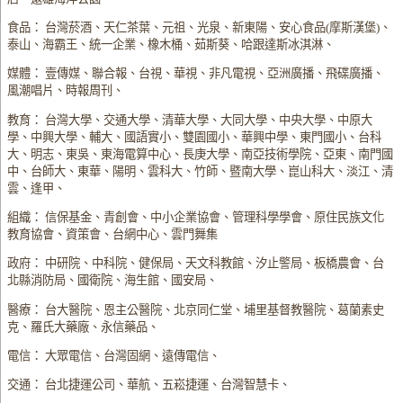
食品： 台灣菸酒、天仁茶葉、元祖、光泉、新東陽、安心食品(摩斯漢堡)、
泰山、海霸王、統一企業、橡木桶、茹斯葵、哈跟達斯冰淇淋、
媒體： 壹傳媒、聯合報、台視、華視、非凡電視、亞洲廣播、飛碟廣播、
風潮唱片、時報周刊、
教育： 台灣大學、交通大學、清華大學、大同大學、中央大學、中原大
學、中興大學、輔大、國語實小、雙園國小、華興中學、東門國小、台科
大、明志、東吳、東海電算中心、長庚大學、南亞技術學院、亞東、南門國
中、台師大、東華、陽明、雲科大、竹師、暨南大學、崑山科大、淡江、清
雲、逢甲、
組織： 信保基金、青創會、中小企業協會、管理科學學會、原住民族文化
教育協會、資策會、台網中心、雲門舞集
政府： 中研院、中科院、健保局、天文科教館、汐止警局、板橋農會、台
北縣消防局、國衛院、海生館、國安局、
醫療： 台大醫院、恩主公醫院、北京同仁堂、埔里基督教醫院、葛蘭素史
克、羅氏大藥廠、永信藥品、
電信： 大眾電信、台灣固網、遠傳電信、
交通： 台北捷運公司、華航、五崧捷運、台灣智慧卡、