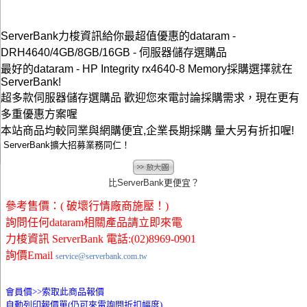
ServerBank力梭資訊給你最超值優惠的dataram -
DRH4640/4GB/8GB/16GB - 伺服器儲存選購品
最好的dataram - HP Integrity rx4640-8 Memory採購選擇就在
ServerBank!
超多款伺服器儲存選購品 歡迎您來電討論採購需求，現在更有
多重優惠方案喔
本站商品均較同業與網購便宜,企業長期採購 量大另有折扣喔!
ServerBank擴大招募業務同仁！
比ServerBank更便宜？
參考售價：( 破壞行情廠商施壓！)
詢問任何dataram相關產品請立即來電
力梭資訊 ServerBank 電話:(02)8969-0901
詢價Email
service@serverbank.com.tw
會員價>>
索取此商品報價
自動列印報價單(仍可來電詢問折扣幅度)