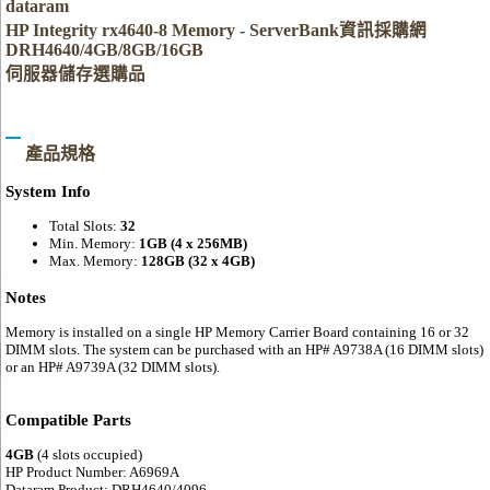
dataram
HP Integrity rx4640-8 Memory - ServerBank資訊採購網
DRH4640/4GB/8GB/16GB
伺服器儲存選購品
產品規格
System Info
Total Slots:
32
Min. Memory:
1GB (4 x 256MB)
Max. Memory:
128GB (32 x 4GB)
Notes
Memory is installed on a single HP Memory Carrier Board containing 16 or 32
DIMM slots. The system can be purchased with an HP# A9738A (16 DIMM slots)
or an HP# A9739A (32 DIMM slots).
Compatible Parts
4GB
(4 slots occupied)
HP Product Number: A6969A
Dataram Product: DRH4640/4096