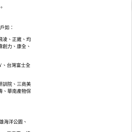
。
客戶如：
飛凌、正崴、均
偉創力、康全、
NY、台灣富士全
研訓院、三商美
壽、華南產物保
雄海洋公園、