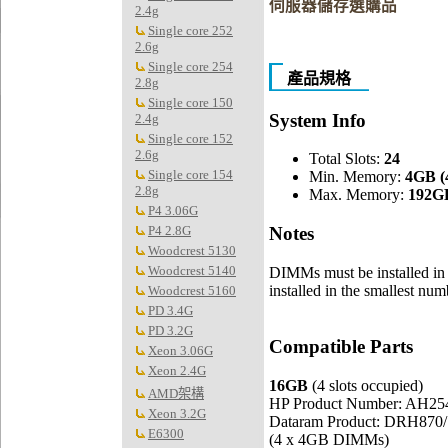
伺服器儲存選購品
2.4g
Single core 252
2.6g
Single core 254
產品規格
2.8g
Single core 150
System Info
2.4g
Single core 152
2.6g
Total Slots:
24
Single core 154
Min. Memory:
4GB (
2.8g
Max. Memory:
192GB
P4 3.06G
P4 2.8G
Notes
Woodcrest 5130
Woodcrest 5140
DIMMs must be installed in 
installed in the smallest n
Woodcrest 5160
PD 3.4G
PD 3.2G
Compatible Parts
Xeon 3.06G
Xeon 2.4G
16GB
(4 slots occupied)
AMD架構
HP Product Number: AH2
Xeon 3.2G
Dataram Product: DRH870
E6300
(4 x 4GB DIMMs)