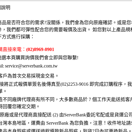
固說明
商品是否符合您的需求?沒關係，我們會為您向原廠確認。或是您
件，我們都可彈性配合您的需要報價及出貨。 如您對以上產品規
下方式進行採購：
 請直接來電：
(02)8969-0901
點選本頁購買詢價我們會立即與您聯繫!
l:
service@serverbank.com.tw
客戶為首次交易採現金交易。
接將正式報價單簽名後傳真至(02)2253-9016 即完成訂購程序
單。
造不同廠牌代理商有所不同，大多數商品於 7 個工作天能送抵客
時回覆您確定交期。
 原廠或是代理商直接配送 (2) 由ServerBank委託宅配或是貨運
灣本島地區，運費由 ServerBank 為您負擔，注意！收件地址
產品本身瑕疵或運送過程導致新品瑕疵，到貨7日內可更換新品