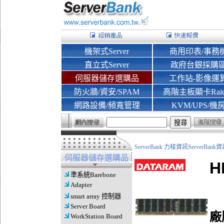
機架式Server
商用印表/事務
直立式Server
政府台銀採購
伺服器儲存選購品
工作站-影像運
防火牆/資安/SPAM
高階主板顯卡Rai
網路設備/頻寬管理
KVM/UPS/機
ServerBank 力梭資訊ServerBa
伺服器儲存選購品
H
準系統Barebone
Adapter
smart array 控制器
Server Board
廠
WorkStation Board