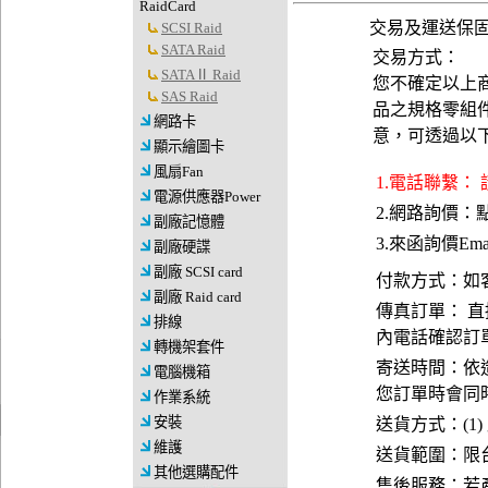
RaidCard
交易及運送保
SCSI Raid
SATA Raid
交易方式：
SATAⅡ Raid
您不確定以上
SAS Raid
品之規格零組
網路卡
意，可透過以
顯示繪圖卡
風扇Fan
1.電話聯繫：
電源供應器Power
2.網路詢價：
副廠記憶體
3.來函詢價Emai
副廠硬諜
副廠 SCSI card
付款方式：如
副廠 Raid card
傳真訂單： 直
排線
內電話確認訂
轉機架套件
寄送時間：依
電腦機箱
您訂單時會同
作業系統
安裝
送貨方式：(1)
維護
送貨範圍：限台
其他選購配件
售後服務：若