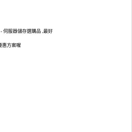
2GB - 伺服器儲存選購品 ,最好
優惠方案喔