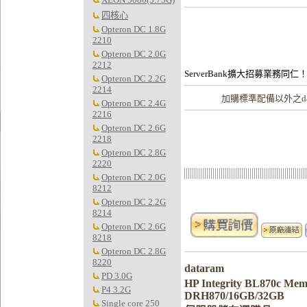
四核心
Opteron DC 1.8G
2210
Opteron DC 2.0G
2212
ServerBank擴大招募業務同仁
Opteron DC 2.2G
2214
加購
標準配備以外之da
Opteron DC 2.4G
2216
Opteron DC 2.6G
2218
Opteron DC 2.8G
2220
Opteron DC 2.0G
8212
Opteron DC 2.2G
8214
Opteron DC 2.6G
8218
Opteron DC 2.8G
8220
dataram
PD 3.0G
HP Integrity BL870c 
P4 3.2G
DRH870/16GB/32GB
Single core 250