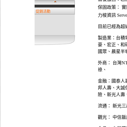
保固政策： 
促銷活動
力梭資訊 Server
目前已經為超過
製造業：台積
豪、宏正、和
國眾、晨星半
外商： 台灣N
祿、
金融：國泰人
邦人壽、大誠
險、新光人壽
流通： 新光三
觀光： 中信