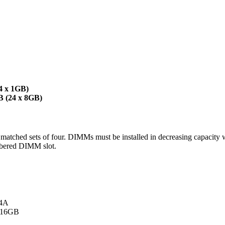
4 x 1GB)
 (24 x 8GB)
matched sets of four. DIMMs must be installed in decreasing capacity
umbered DIMM slot.
54A
/16GB