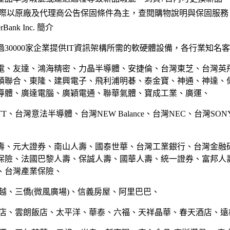
實際以原廠及代理商公告保固條件為主，查閱購物說明與保固服務
Bank Inc. 簡介
30000家企業提供IT資訊架構所需的軟硬體設備，各行業知名
電、友達、鴻海精密、力晶半導體、安捷倫、台灣東芝、台灣英
碩聯合、東隆、建興電子、飛利浦明碁、泰金寶、神通、神達、
導體、廣達電腦、廣穎電通、聯華氣體、寶成工業、廣運、
TT、台灣意法半導體、台灣NEW Balance、台灣NEC、台灣SO
壽、元大證券、南山人壽、國泰世華、台灣工業銀行、台灣金融
保險、法國巴黎人壽、保誠人壽、國華人壽、統一證券、富邦人
、台灣產業保險、
越、三僑(微風廣場)、信義房屋、阿里巴巴、
飯店、雲朗飯店、太平洋、華泰、六福、天祥晶華、春天酒店、遠