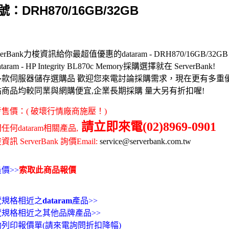
號：DRH870/16GB/32GB
rverBank力梭資訊給你最超值優惠的dataram - DRH870/16GB/3
taram - HP Integrity BL870c Memory採購選擇就在 ServerBank!
多款伺服器儲存選購品 歡迎您來電討論採購需求，現在更有多重
站商品均較同業與網購便宜,企業長期採購 量大另有折扣喔!
售價：( 破壞行情廠商施壓！)
請立即來電(02)8969-0901
任何dataram相關產品,
訊 ServerBank 詢價Email:
service@serverbank.com.tw
價>>
索取此商品報價
覽規格相近之
dataram
產品>>
覽規格相近之其他品牌產品>>
動列印報價單(請來電詢問折扣降幅)