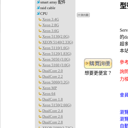
smart array 配件
型
raid cable
CPU
Xeon 3.4G
Xeon 2.8G
Se
Xeon 3.6G
Xeon 5130(2.0G)
的da
XEON 5140(2.33G)
超
Xeon 5110(1.6G)
本
Xeon 5120(1.83G)
Xeon 5050 (3.0G)
參考
Xeon 5160 (3.0G)
DualCore 2.0
詢問
想要更便宜？
DualCore 2.2
力梭資
Xeon 5060(3.2G)
Xeon MP
Xeon 64
會員
DualCore 1.8
Xeon 5150(2.66G)
DualCore 2.4
瀏
DualCore 2.6
瀏
DualCore 2.8
自
XEON 5080(3.73G)