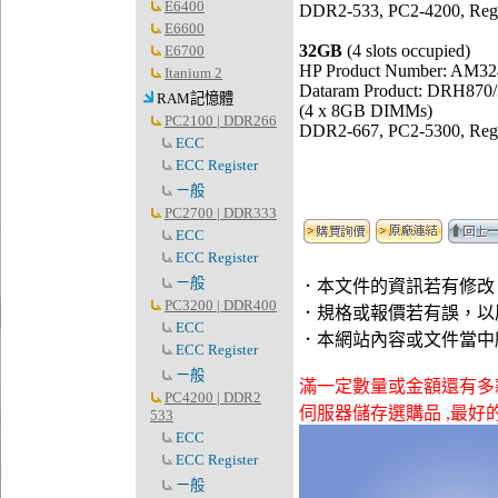
E6400
DDR2-533, PC2-4200, Regis
E6600
32GB
(4 slots occupied)
E6700
HP Product Number: AM3
Itanium 2
Dataram Product: DRH870
RAM記憶體
(4 x 8GB DIMMs)
PC2100 | DDR266
DDR2-667, PC2-5300, Regis
ECC
ECC Register
ㄧ般
PC2700 | DDR333
ECC
ECC Register
ㄧ般
．本文件的資訊若有修改
PC3200 | DDR400
．規格或報價若有誤，以
ECC
．本網站內容或文件當中
ECC Register
ㄧ般
滿一定數量或金額還有多款贈品可供
PC4200 | DDR2
伺服器儲存選購品 ,最好的datara
533
ECC
ECC Register
ㄧ般