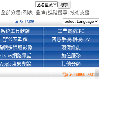
全部分類
列表
品牌
進階搜尋
技術支援
|
|
|
|
系統工具軟體
工業電腦IPC
辦公室軟體
智慧手機/相機/DV
編輯多媒體影像
環保綠能
Skype/網路電話
加值服務
Apple蘋果專館
其他分類
電話(02)8969-0901