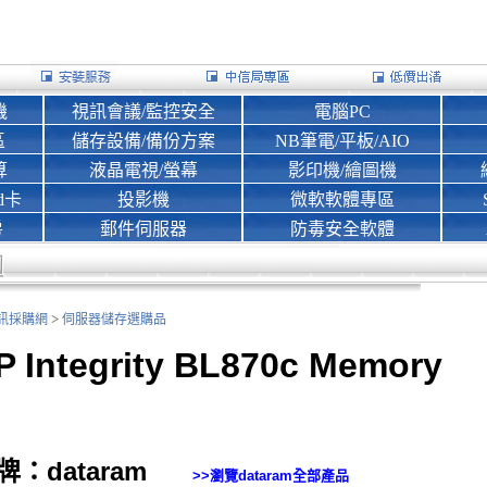
機
視訊會議/監控安全
電腦PC
區
儲存設備/備份方案
NB筆電/平板/AIO
算
液晶電視/螢幕
影印機/繪圖機
d卡
投影機
微軟軟體專區
房
郵件伺服器
防毒安全軟體
>
nk資訊採購網
伺服器儲存選購品
P Integrity BL870c Memory
牌：dataram
>>瀏覽
dataram
全部產品