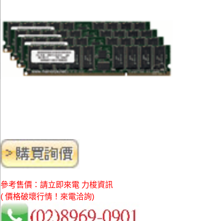
參考售價：請立即來電 力梭資訊
( 價格破壞行情！來電洽詢)