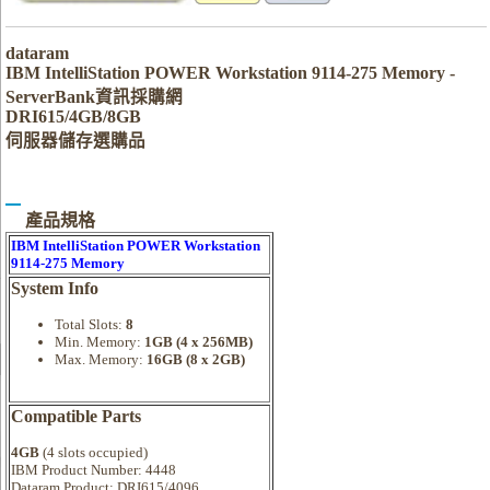
dataram
IBM IntelliStation POWER Workstation 9114-275 Memory -
ServerBank資訊採購網
DRI615/4GB/8GB
伺服器儲存選購品
產品規格
IBM IntelliStation POWER Workstation
9114-275 Memory
System Info
Total Slots:
8
Min. Memory:
1GB (4 x 256MB)
Max. Memory:
16GB (8 x 2GB)
Compatible Parts
4GB
(4 slots occupied)
IBM Product Number: 4448
Dataram Product: DRI615/4096