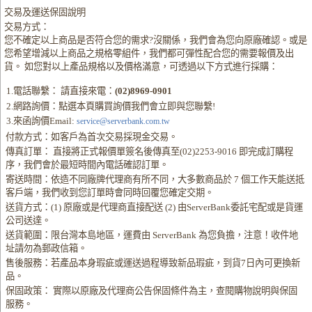
交易及運送保固說明
交易方式：
您不確定以上商品是否符合您的需求?沒關係，我們會為您向原廠確認。或是
您希望增減以上商品之規格零組件，我們都可彈性配合您的需要報價及出
貨。 如您對以上產品規格以及價格滿意，可透過以下方式進行採購：
1.電話聯繫： 請直接來電：
(02)8969-0901
2.網路詢價：點選本頁購買詢價我們會立即與您聯繫!
3.來函詢價Email:
service@serverbank.com.tw
付款方式：如客戶為首次交易採現金交易。
傳真訂單： 直接將正式報價單簽名後傳真至(02)2253-9016 即完成訂購程
序，我們會於最短時間內電話確認訂單。
寄送時間：依造不同廠牌代理商有所不同，大多數商品於 7 個工作天能送抵
客戶端，我們收到您訂單時會同時回覆您確定交期。
送貨方式：(1) 原廠或是代理商直接配送 (2) 由ServerBank委託宅配或是貨運
公司送達。
送貨範圍：限台灣本島地區，運費由 ServerBank 為您負擔，注意！收件地
址請勿為郵政信箱。
售後服務：若產品本身瑕疵或運送過程導致新品瑕疵，到貨7日內可更換新
品。
保固政策： 實際以原廠及代理商公告保固條件為主，查閱購物說明與保固
服務。