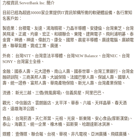
力梭資訊 ServerBank Inc. 簡介
目前已經為超過30000家企業提供IT資訊架構所需的軟硬體設備，各行業知
名客戶如：
製造業：台積電、友達、鴻海精密、力晶半導體、安捷倫、台灣東芝、台灣
英飛凌、正崴、均豪、宏正、和碩聯合、東隆、建興電子、飛利浦明碁、泰
金寶、神通、神達、偉創力、康全、國眾、晨星半導體、廣達電腦、廣穎電
通、聯華氣體、寶成工業、廣運、
外商： 台灣NTT、台灣意法半導體、台灣NEW Balance、台灣NEC、台灣
SONY、台灣富士全祿、
金融：國泰人壽、元大證券、南山人壽、國泰世華、台灣工業銀行、台灣金
融研訓院、三商美邦人壽、大誠保險、法國巴黎人壽、保誠人壽、國華人
壽、統一證券、富邦人壽、華南產物保險、新光人壽、台灣產業保險、
流通： 新光三越、三僑(微風廣場)、信義房屋、阿里巴巴、
觀光： 中信飯店、雲朗飯店、太平洋、華泰、六福、天祥晶華、春天酒
店、遠雄海洋公園、
食品： 台灣菸酒、天仁茶葉、元祖、光泉、新東陽、安心食品(摩斯漢堡)、
泰山、海霸王、統一企業、橡木桶、茹斯葵、哈跟達斯冰淇淋、
媒體： 壹傳媒、聯合報、台視、華視、非凡電視、亞洲廣播、飛碟廣播、