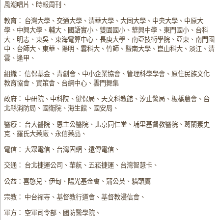
風潮唱片、時報周刊、
教育： 台灣大學、交通大學、清華大學、大同大學、中央大學、中原大
學、中興大學、輔大、國語實小、雙園國小、華興中學、東門國小、台科
大、明志、東吳、東海電算中心、長庚大學、南亞技術學院、亞東、南門國
中、台師大、東華、陽明、雲科大、竹師、暨南大學、崑山科大、淡江、清
雲、逢甲、
組織： 信保基金、青創會、中小企業協會、管理科學學會、原住民族文化
教育協會、資策會、台網中心、雲門舞集
政府： 中研院、中科院、健保局、天文科教館、汐止警局、板橋農會、台
北縣消防局、國衛院、海生館、國安局、
醫療： 台大醫院、恩主公醫院、北京同仁堂、埔里基督教醫院、葛蘭素史
克、羅氏大藥廠、永信藥品、
電信： 大眾電信、台灣固網、遠傳電信、
交通： 台北捷運公司、華航、五崧捷運、台灣智慧卡、
公益：喜憨兒、伊甸、陽光基金會、蒲公英、貓頭鷹
宗教： 中台禪寺、基督教行道會、基督教浸信會、
軍方： 空軍司令部、國防醫學院、