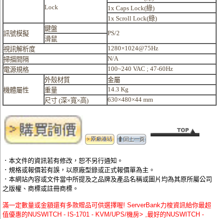
Lock
1x Caps Lock(
綠
)
1x Scroll Lock(
綠
)
鍵盤
PS/2
訊號模擬
滑鼠
1280×1024@75Hz
視訊解析度
N/A
掃描間隔
100~240 VAC ; 47-60Hz
電源規格
外殼材質
金屬
14.3 Kg
機體屬性
重量
630×480×44 mm
尺寸
(
深
×
寬
×
高
)
．本文件的資訊若有修改，恕不另行通知。
．規格或報價若有誤，以原廠型錄或正式報價單為主。
．本網站內容或文件當中所提及之品牌及產品名稱或圖片均為其原所屬公司
之版權、商標或註冊商標。
滿一定數量或金額還有多款贈品可供選擇喔! ServerBank力梭資訊給你最超
值優惠的NUSWITCH - IS-1701 - KVM/UPS/機房> ,最好的NUSWITCH -