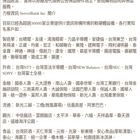
保固政策： 實際以原廠及代理商公告保固條件為主，查閱購物說明與保固
服務。
力梭資訊 ServerBank Inc. 簡介
目前已經為超過30000家企業提供IT資訊架構所需的軟硬體設備，各行業知
名客戶如：
製造業：台積電、友達、鴻海精密、力晶半導體、安捷倫、台灣東芝、台灣
英飛凌、正崴、均豪、宏正、和碩聯合、東隆、建興電子、飛利浦明碁、泰
金寶、神通、神達、偉創力、康全、國眾、晨星半導體、廣達電腦、廣穎電
通、聯華氣體、寶成工業、廣運、
外商： 台灣NTT、台灣意法半導體、台灣NEW Balance、台灣NEC、台灣
SONY、台灣富士全祿、
金融：國泰人壽、元大證券、南山人壽、國泰世華、台灣工業銀行、台灣金
融研訓院、三商美邦人壽、大誠保險、法國巴黎人壽、保誠人壽、國華人
壽、統一證券、富邦人壽、華南產物保險、新光人壽、台灣產業保險、
流通： 新光三越、三僑(微風廣場)、信義房屋、阿里巴巴、
觀光： 中信飯店、雲朗飯店、太平洋、華泰、六福、天祥晶華、春天酒
店、遠雄海洋公園、
食品： 台灣菸酒、天仁茶葉、元祖、光泉、新東陽、安心食品(摩斯漢堡)、
泰山、海霸王、統一企業、橡木桶、茹斯葵、哈跟達斯冰淇淋、