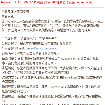
NuSwitch LDC KVM 17吋SI系列 IS-1701採購選擇就在 ServerBank!
交易及運送保固說明
交易方式：
您不確定以上商品是否符合您的需求?沒關係，我們會為您向原廠確認。或是
您希望增減以上商品之規格零組件，我們都可彈性配合您的需要報價及出
貨。 如您對以上產品規格以及價格滿意，可透過以下方式進行採購：
1.電話聯繫： 請直接來電：
(02)8969-0901
2.網路詢價：點選本頁購買詢價我們會立即與您聯繫!
3.來函詢價Email:
service@serverbank.com.tw
付款方式：如客戶為首次交易採現金交易。
傳真訂單： 直接將正式報價單簽名後傳真至(02)2253-9016 即完成訂購程
序，我們會於最短時間內電話確認訂單。
寄送時間：依造不同廠牌代理商有所不同，大多數商品於 7 個工作天能送抵
客戶端，我們收到您訂單時會同時回覆您確定交期。
送貨方式：(1) 原廠或是代理商直接配送 (2) 由ServerBank委託宅配或是貨運
公司送達。
送貨範圍：限台灣本島地區，運費由 ServerBank 為您負擔，注意！收件地
址請勿為郵政信箱。
售後服務：若產品本身瑕疵或運送過程導致新品瑕疵，到貨7日內可更換新
品。