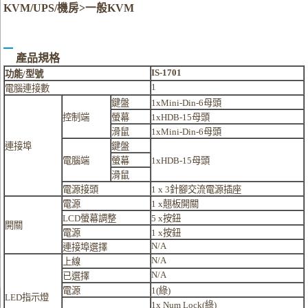
KVM/UPS/機房>一般KVM
產品規格
IS-1701
功能
/
型號
1
電腦連接數
鍵盤
1xMini-Din-6
母頭
控制端
螢幕
1xHDB-15
母頭
滑鼠
1xMini-Din-6
母頭
連接埠
鍵盤
電腦端
螢幕
1xHDB-15
母頭
滑鼠
電源接頭
1 x 3
針腳交流電源插座
電源
1 x
翹板開關
LCD
螢幕調整
5 x
按鈕
開關
電源
1
x
按鈕
N/A
連接埠選擇
N/A
上線
N/A
已選擇
電源
1(
綠
)
LED
指示燈
1x Num Lock(
綠
)