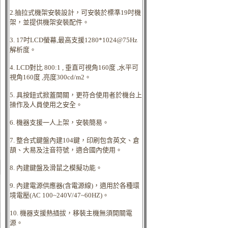
2.抽拉式機架安裝設計，可安裝於標準19吋機
架，並提供機架安裝配件。
3. 17吋LCD螢幕,最高支援1280*1024@75Hz
解析度。
4. LCD對比 800:1 , 垂直可視角160度 ,水平可
視角160度 ,亮度300cd/m2。
5. 具按鈕式掀蓋開關，更符合使用者於機台上
操作及人員使用之安全。
6. 機器支援一人上架，安裝簡易。
7. 整合式鍵盤內建104鍵，印刷包含英文、倉
頡、大易及注音符號，適合國內使用。
8. 內建鍵盤及滑鼠之模擬功能。
9. 內建電源供應器(含電源線)，適用於各種環
境電壓(AC 100~240V/47~60HZ)。
10. 機器支援熱插拔，移裝主機無須開關電
源。