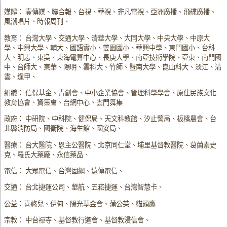
媒體： 壹傳媒、聯合報、台視、華視、非凡電視、亞洲廣播、飛碟廣播、
風潮唱片、時報周刊、
教育： 台灣大學、交通大學、清華大學、大同大學、中央大學、中原大
學、中興大學、輔大、國語實小、雙園國小、華興中學、東門國小、台科
大、明志、東吳、東海電算中心、長庚大學、南亞技術學院、亞東、南門國
中、台師大、東華、陽明、雲科大、竹師、暨南大學、崑山科大、淡江、清
雲、逢甲、
組織： 信保基金、青創會、中小企業協會、管理科學學會、原住民族文化
教育協會、資策會、台網中心、雲門舞集
政府： 中研院、中科院、健保局、天文科教館、汐止警局、板橋農會、台
北縣消防局、國衛院、海生館、國安局、
醫療： 台大醫院、恩主公醫院、北京同仁堂、埔里基督教醫院、葛蘭素史
克、羅氏大藥廠、永信藥品、
電信： 大眾電信、台灣固網、遠傳電信、
交通： 台北捷運公司、華航、五崧捷運、台灣智慧卡、
公益：喜憨兒、伊甸、陽光基金會、蒲公英、貓頭鷹
宗教： 中台禪寺、基督教行道會、基督教浸信會、