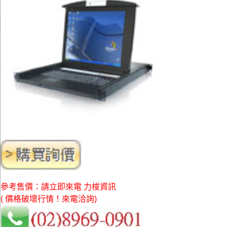
參考售價：請立即來電 力梭資訊
( 價格破壞行情！來電洽詢)