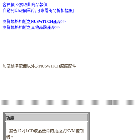
會員價>>
索取此商品報價
自動列印報價單(仍可來電詢問折扣幅度)
瀏覽規格相近之
NUSWITCH
產品>>
瀏覽規格相近之其他品牌產品>>
加購
標準配備以外之NUSWITCH原廠配件
功能
1.整合17吋LCD液晶螢幕的抽拉式KVM控制
端。