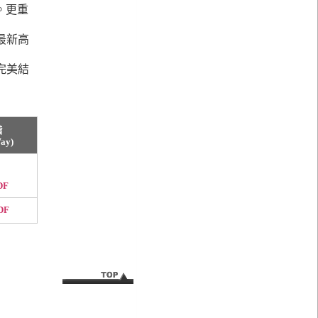
）。更重
最新高
完美結
階
ay)
DF
DF