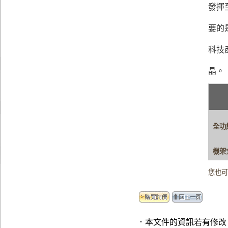
發揮至
要的
科技
晶。
全功
機架
您也
．本文件的資訊若有修改