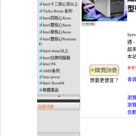
Intel十二核心含以上
型
Turbo Boost 系列
Intel四核心Xeon
Intel雙核心Xeon
Intel單核心Xeon
Ser
Intel雙核心Pentium
通 
D
超多
Intel-4way以上
本
Intel白牌伺服器
Intel P4
參考
AMD系列
Sun server
會員
想要更便宜？
Intel Xeon64
軟體產品
瀏
瀏
促銷活動
自