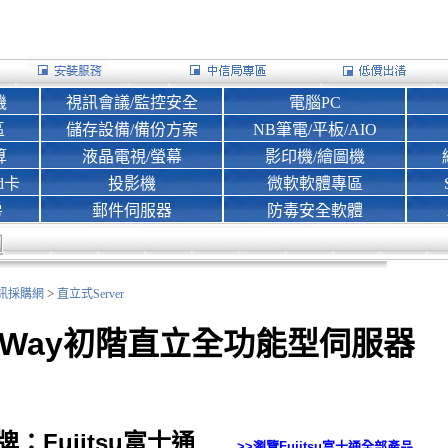
機
視訊會議/監控安全
電腦PC
區
儲存設備/備份方案
NB筆電/平板/AIO
算
液晶電視/螢幕
影印機/繪圖機
d卡
投影機
微軟軟體專區
房
郵件伺服器
防毒安全軟體
>
nk資訊採購網
直立式Server
 Way初階直立全功能型伺服器
牌：Fujitsu富士通
>>瀏覽
Fujitsu富士通
全部產品