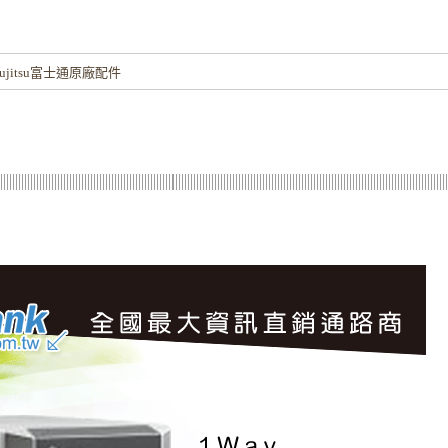
！
jitsu富士通原廠配件