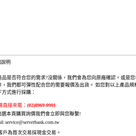
固說明
商品是否符合您的需求?沒關係，我們會為您向原廠確認。或是您
件，我們都可彈性配合您的需要報價及出貨。 如您對以上產品規
下方式進行採購：
 請直接來電：
(02)8969-0901
點選本頁購買詢價我們會立即與您聯繫!
l:
service@serverbank.com.tw
客戶為首次交易採現金交易。