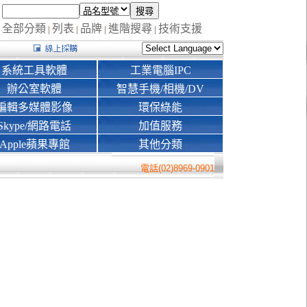
全部分類
列表
品牌
進階搜尋
技術支援
|
|
|
|
系統工具軟體
工業電腦IPC
辦公室軟體
智慧手機/相機/DV
編輯多媒體影像
環保綠能
Skype/網路電話
加值服務
Apple蘋果專館
其他分類
電話(02)8969-0901