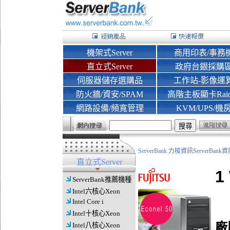
機架式Server
商用印表/事務
直立式Server
政府台銀採購
伺服器儲存選購品
工作站-影像運
防火牆/資安/SPAM
高階主板顯卡Rai
網路設備/頻寬管理
KVM/UPS/機
ServerBank 力梭資訊ServerBa
直立式Server
1
ServerBank推薦機種
Intel六核心Xeon
Intel Core i
Intel十核心Xeon
廠
Intel八核心Xeon