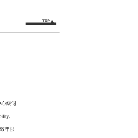
中心級伺
ity,
務有效年限