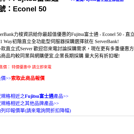
號：Econel 50
verBank力梭資訊給你最超值優惠的Fujitsu富士通 - Econel 50 - 直立
- 1 Way初階直立全功能型伺服器採購選擇就在 ServerBank!
款直立式Server 歡迎您來電討論採購需求，現在更有多重優惠
站商品均較同業與網購便宜,企業長期採購 量大另有折扣喔!
售價： 特價優惠中 請立即來電
價>>
索取此商品報價
覽規格相近之
Fujitsu富士通
產品>>
覽規格相近之其他品牌產品>>
動列印報價單(請來電詢問折扣降幅)