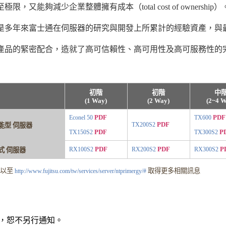
極限，又能夠減少企業整體擁有成本（total cost of ownership
是多年來富士通在伺服器的研究與開發上所累計的經驗資產，與
產品的緊密配合，造就了高可信賴性、高可用性及高可服務性的
初階
初階
中
(1 Way)
(2 Way)
(2~4 W
PDF
PDF
Econel 50
TX600
PDF
TX200S2
能型 伺服器
PDF
P
TX150S2
TX300S2
PDF
PDF
P
RX100S2
RX200S2
RX300S2
式 伺服器
可以至
取得更多相關訊息
http://www.fujitsu.com/tw/services/server/ntprimergy/#
，恕不另行通知。