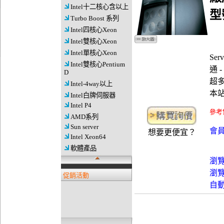
Intel十二核心含以上
型
Turbo Boost 系列
Intel四核心Xeon
Intel雙核心Xeon
Intel單核心Xeon
Se
Intel雙核心Pentium
通 
D
超多
Intel-4way以上
本
Intel白牌伺服器
Intel P4
參考
AMD系列
Sun server
會員
想要更便宜？
Intel Xeon64
軟體產品
瀏
瀏
促銷活動
自