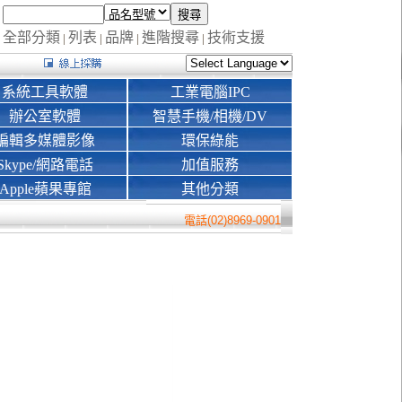
全部分類
列表
品牌
進階搜尋
技術支援
|
|
|
|
系統工具軟體
工業電腦IPC
辦公室軟體
智慧手機/相機/DV
編輯多媒體影像
環保綠能
Skype/網路電話
加值服務
Apple蘋果專館
其他分類
電話(02)8969-0901