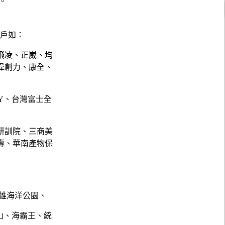
。
客戶如：
飛凌、正崴、均
偉創力、康全、
NY、台灣富士全
研訓院、三商美
壽、華南產物保
雄海洋公園、
山、海霸王、統