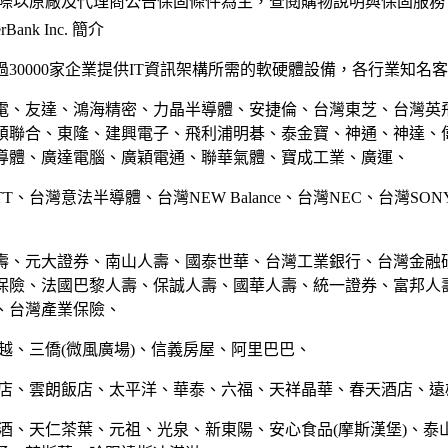
實際以原廠及代理商公告保固條件為主，查閱購物說明與保固服務
Bank Inc. 簡介
30000家企業提供IT資訊架構所需的軟硬體設備，各行業知名
電、友達、鴻海精密、力晶半導體、安捷倫、台灣東芝、台灣英
碩聯合、東隆、建興電子、飛利浦明碁、泰金寶、神通、神達、
導體、廣達電腦、廣穎電通、聯華氣體、寶成工業、廣運、
TT、台灣意法半導體、台灣NEW Balance、台灣NEC、台灣SO
壽、元大證券、南山人壽、國泰世華、台灣工業銀行、台灣金融
保險、法國巴黎人壽、保誠人壽、國華人壽、統一證券、富邦人
、台灣產業保險、
越、三僑(微風廣場)、信義房屋、阿里巴巴、
飯店、雲朗飯店、太平洋、華泰、六福、天祥晶華、春天酒店、遠
菸酒、天仁茶葉、元祖、光泉、新東陽、安心食品(摩斯漢堡)、泰