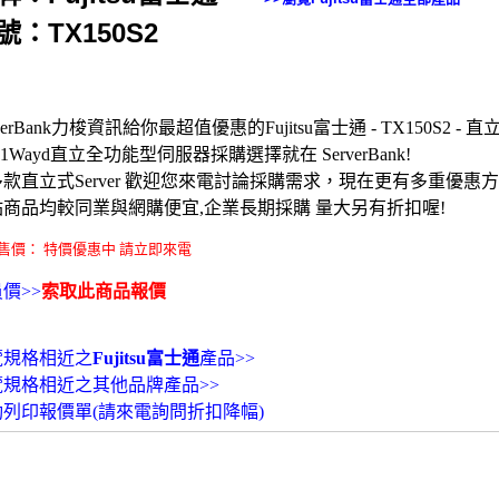
號：TX150S2
rverBank力梭資訊給你最超值優惠的Fujitsu富士通 - TX150S2 - 直立式
- 1Wayd直立全功能型伺服器採購選擇就在 ServerBank!
款直立式Server 歡迎您來電討論採購需求，現在更有多重優惠
站商品均較同業與網購便宜,企業長期採購 量大另有折扣喔!
售價： 特價優惠中 請立即來電
價>>
索取此商品報價
覽規格相近之
Fujitsu富士通
產品>>
覽規格相近之其他品牌產品>>
動列印報價單(請來電詢問折扣降幅)