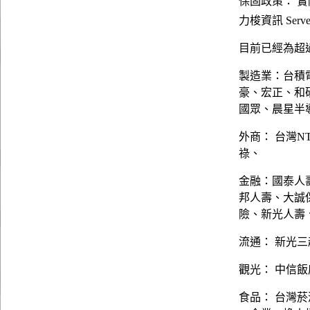
保固政策： 
力梭資訊 Server
目前已經為超過
製造業：台積
豪、宏正、和
國眾、晨星半
外商： 台灣N
祿、
金融：國泰人
邦人壽、大誠
險、新光人壽
流通： 新光三
觀光： 中信
食品： 台灣