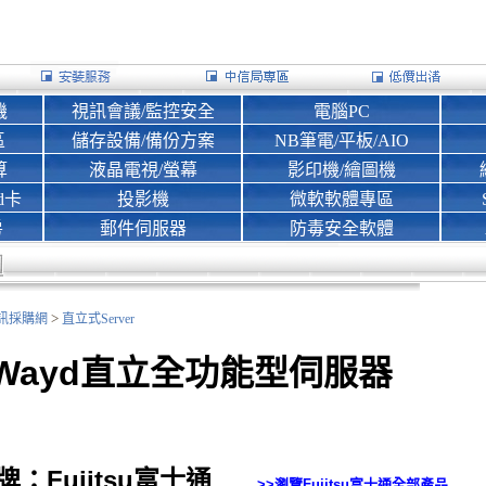
機
視訊會議/監控安全
電腦PC
區
儲存設備/備份方案
NB筆電/平板/AIO
算
液晶電視/螢幕
影印機/繪圖機
d卡
投影機
微軟軟體專區
房
郵件伺服器
防毒安全軟體
>
nk資訊採購網
直立式Server
Wayd直立全功能型伺服器
牌：Fujitsu富士通
>>瀏覽
Fujitsu富士通
全部產品