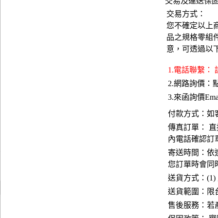
交易及運送保
交易方式：
您不確定以上
品之規格零組
意，可透過以
1.電話聯繫：
2.網路詢價：
3.來函詢價Emai
付款方式：如
傳真訂單： 直
內電話確認訂
寄送時間：依
您訂單時會同
送貨方式：(1)
送貨範圍：限台
售後服務：若