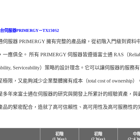
l平台伺服器PRIMERGY－TX150S2
通伺服器 PRIMERGY 擁有完整的產品線，從初階入門級到資料
，一應俱全。
所有 PRIMERGY 伺服器皆遵循富士通 RAS（Reliabil
ilability, Serviceability）策略的設計理念。它可以讓伺服器的服
極限，又能夠減少企業整體擁有成本（total cost of ownership
是多年來富士通在伺服器的研究與開發上所累計的經驗資產，與
產品的緊密配合，造就了高可信賴性、高可用性及高可服務性的
初階
初階
中
(1 Way)
(2 Way)
(2~4 W