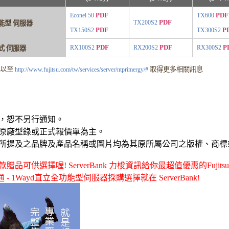
PDF
PDF
Econel 50
TX600
PDF
TX200S2
能型 伺服器
PDF
P
TX150S2
TX300S2
PDF
PDF
P
RX100S2
RX200S2
RX300S2
式 伺服器
可以至
取得更多相關訊息
http://www.fujitsu.com/tw/services/server/ntprimergy/#
，恕不另行通知。
原廠型錄或正式報價單為主。
所提及之品牌及產品名稱或圖片均為其原所屬公司之版權、商標
供選擇喔! ServerBank 力梭資訊給你最超值優惠的Fujitsu富士通
u富士通 - 1Wayd直立全功能型伺服器採購選擇就在 ServerBank!