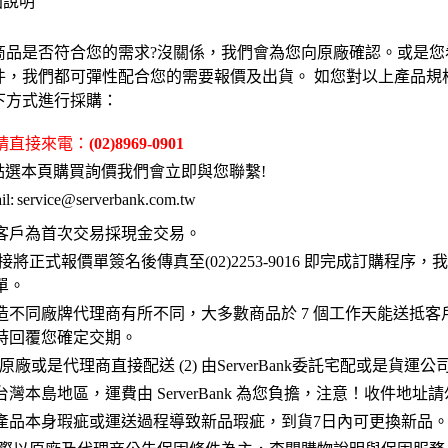
固說明
商品是否符合您的需求?沒關係，我們會為您向原廠確認。或是您
件，我們都可彈性配合您的需要報價及出貨。 如您對以上產品規
下方式進行採購：
 請直接來電：
(02)8969-0901
點選本頁購買詢價我們會立即與您聯繫!
l:
service@serverbank.com.tw
客戶為首次交易採現金交易。
接將正式報價單簽名後傳真至(02)2253-9016 即完成訂購程序
單。
造不同廠牌代理商有所不同，大多數商品於 7 個工作天能送抵客
時回覆您確定交期。
 原廠或是代理商直接配送 (2) 由ServerBank委託宅配或是貨運
灣本島地區，運費由 ServerBank 為您負擔，注意！收件地址
產品本身瑕疵或運送過程導致新品瑕疵，到貨7日內可更換新品