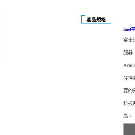
產品規格
Inte
富士
服器
Ava
發揮至
要的
科技
晶。