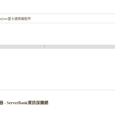
！
jitsu富士通原廠配件
- ServerBank資訊採購網