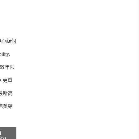
中心級伺
ity,
務有效年限
）。更重
最新高
完美結
階
ay)