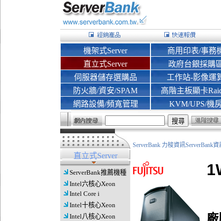
機架式Server
商用印表/事務
直立式Server
政府台銀採購
伺服器儲存選購品
工作站-影像運
防火牆/資安/SPAM
高階主板顯卡Rai
網路設備/頻寬管理
KVM/UPS/機
ServerBank 力梭資訊ServerBa
直立式Server
1
ServerBank推薦機種
Intel六核心Xeon
Intel Core i
Intel十核心Xeon
廠
Intel八核心Xeon