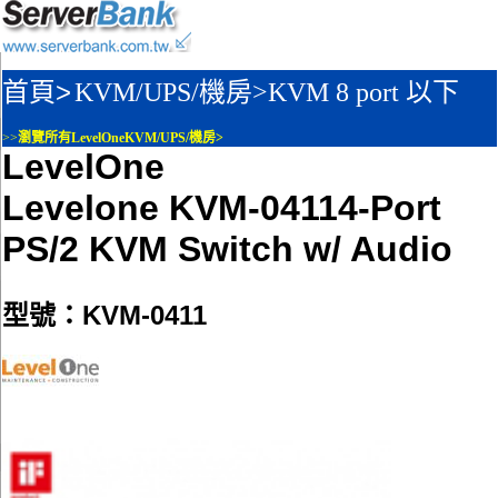
首頁>
KVM/UPS/機房>
KVM 8 port 以下
>>
瀏覽所有LevelOneKVM/UPS/機房>
LevelOne
Levelone KVM-04114-Port
PS/2 KVM Switch w/ Audio
型號：KVM-0411