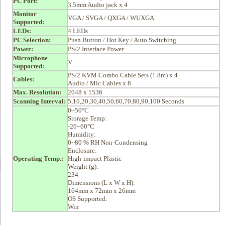
PC Port:
3.5mm Audio jack x 4
Monitor
VGA / SVGA / QXGA / WUXGA
Supported:
LEDs:
4 LEDs
PC Selection:
Push Button / Hot Key / Auto Switching
Power:
PS/2 Interface Power
Microphone
V
Supported:
PS/2 KVM Combo Cable Sets (1.8m) x 4
Cables:
Audio / Mic Cables x 8
Max. Resolution:
2048 x 1536
Scanning Interval:
5,10,20,30,40,50,60,70,80,90,100 Seconds
0~50°C
Storage Temp:
-20~60°C
Humidity:
0~80 % RH Non-Condensing
Enclosure:
Operating Temp.:
High-impact Plastic
Weight (g):
234
Dimensions (L x W x H):
164mm x 72mm x 26mm
OS Supported:
Win