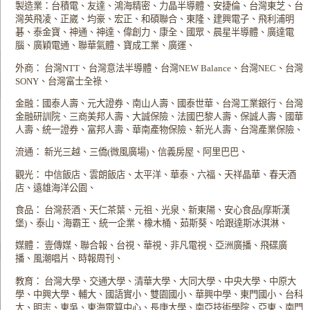
製造業：台積電、友達、鴻海精密、力晶半導體、安捷倫、台灣東芝、台
灣英飛凌、正崴、均豪、宏正、和碩聯合、東隆、建興電子、飛利浦明
碁、泰金寶、神通、神達、偉創力、康全、國眾、晨星半導體、廣達電
腦、廣穎電通、聯華氣體、寶成工業、廣運、
外商： 台灣NTT、台灣意法半導體、台灣NEW Balance、台灣NEC、台灣
SONY、台灣富士全祿、
金融：國泰人壽、元大證券、南山人壽、國泰世華、台灣工業銀行、台灣
金融研訓院、三商美邦人壽、大誠保險、法國巴黎人壽、保誠人壽、國華
人壽、統一證券、富邦人壽、華南產物保險、新光人壽、台灣產業保險、
流通： 新光三越、三僑(微風廣場)、信義房屋、阿里巴巴、
觀光： 中信飯店、雲朗飯店、太平洋、華泰、六福、天祥晶華、春天酒
店、遠雄海洋公園、
食品： 台灣菸酒、天仁茶葉、元祖、光泉、新東陽、安心食品(摩斯漢
堡)、泰山、海霸王、統一企業、橡木桶、茹斯葵、哈跟達斯冰淇淋、
媒體： 壹傳媒、聯合報、台視、華視、非凡電視、亞洲廣播、飛碟廣
播、風潮唱片、時報周刊、
教育： 台灣大學、交通大學、清華大學、大同大學、中央大學、中原大
學、中興大學、輔大、國語實小、雙園國小、華興中學、東門國小、台科
大、明志、東吳、東海電算中心、長庚大學、南亞技術學院、亞東、南門