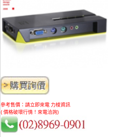
參考售價：請立即來電 力梭資訊
( 價格破壞行情！來電洽詢)