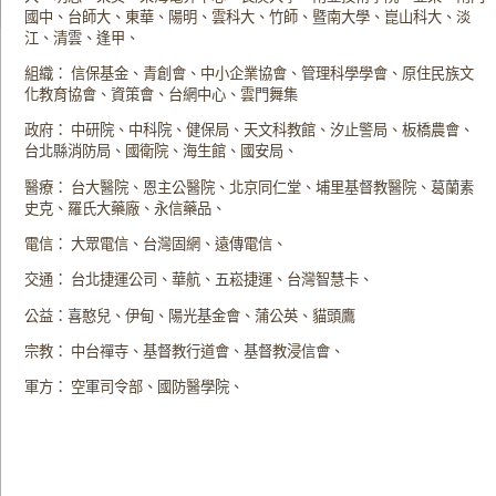
國中、台師大、東華、陽明、雲科大、竹師、暨南大學、崑山科大、淡
江、清雲、逢甲、
組織： 信保基金、青創會、中小企業協會、管理科學學會、原住民族文
化教育協會、資策會、台網中心、雲門舞集
政府： 中研院、中科院、健保局、天文科教館、汐止警局、板橋農會、
台北縣消防局、國衛院、海生館、國安局、
醫療： 台大醫院、恩主公醫院、北京同仁堂、埔里基督教醫院、葛蘭素
史克、羅氏大藥廠、永信藥品、
電信： 大眾電信、台灣固網、遠傳電信、
交通： 台北捷運公司、華航、五崧捷運、台灣智慧卡、
公益：喜憨兒、伊甸、陽光基金會、蒲公英、貓頭鷹
宗教： 中台禪寺、基督教行道會、基督教浸信會、
軍方： 空軍司令部、國防醫學院、