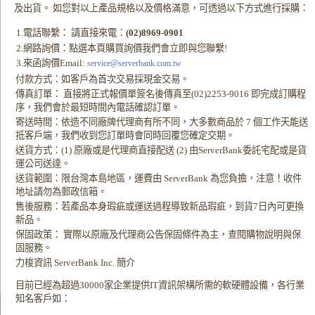
及出貨。 如您對以上產品規格以及價格滿意，可透過以下方式進行採購：
1.電話聯繫： 請直接來電：
(02)8969-0901
2.網路詢價：點選本頁購買詢價我們會立即與您聯繫!
3.來函詢價Email:
service@serverbank.com.tw
付款方式：如客戶為首次交易採現金交易。
傳真訂單： 直接將正式報價單簽名後傳真至(02)2253-9016 即完成訂購程
序，我們會於最短時間內電話確認訂單。
寄送時間：依造不同廠牌代理商有所不同，大多數商品於 7 個工作天能送
抵客戶端，我們收到您訂單時會同時回覆您確定交期。
送貨方式：(1) 原廠或是代理商直接配送 (2) 由ServerBank委託宅配或是貨
運公司送達。
送貨範圍：限台灣本島地區，運費由 ServerBank 為您負擔，注意！收件
地址請勿為郵政信箱。
售後服務：若產品本身瑕疵或運送過程導致新品瑕疵，到貨7日內可更換
新品。
保固政策： 實際以原廠及代理商公告保固條件為主，查閱購物說明與保
固服務。
力梭資訊 ServerBank Inc. 簡介
目前已經為超過30000家企業提供IT資訊架構所需的軟硬體設備，各行業
知名客戶如：