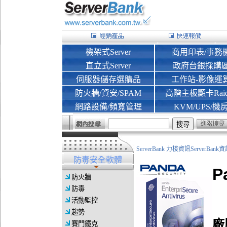
機架式Server
商用印表/事務
直立式Server
政府台銀採購
伺服器儲存選購品
工作站-影像運
防火牆/資安/SPAM
高階主板顯卡Rai
網路設備/頻寬管理
KVM/UPS/機
ServerBank 力梭資訊ServerBa
防毒安全軟體
P
防火牆
防毒
活動監控
趨勢
廠
賽門鐵克