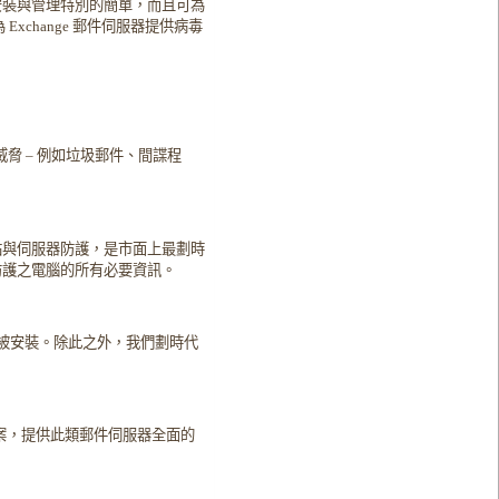
安裝與管理特別的簡單，而且可為
change 郵件伺服器提供病毒
威脅
–
例如垃圾郵件、間諜程
站與伺服器防護，是市面上最劃時
防護之電腦的所有必要資訊。
被安裝。除此之外，我們劃時代
案，提供此類郵件伺服器全面的