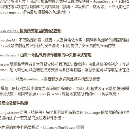
的安全解決方案。
由於它那革命性的集中式管理控制台 –
AdminSecure
，它的
的防護以對抗所有類型的網路威脅（病毒、垃圾郵件、駭客等）。它同時也為 Ex
change 5.5 提供反垃圾郵件的防護功能。
ientshield
，
對抗所有類型的網路威脅
ientshield
，不僅防護病毒、蠕蟲、以及特洛依木馬，同時也防護新的網際網路
、以及惡作劇程式與系統的安全漏洞，因而提供了安全風險的全面防護。
minSecure
，
由單一地點執行操作簡單的中央集中式管理
ecure
讓網路管理者非常容易安裝並管理此防毒軟體，由此系統所控制之工作
cure
，您同時也可以遠端遙控方式管理此防毒軟體，讓您永遠可以存取您正在
ientShield
以及
AdminSecure
兩者都是為適應此特殊情況所開發
毒模組，是特別為較小頻寬之區域網路所開發，而較小的程式表示它能更快速的
供快速、可同時透過 LANs 與 WANs 輕鬆地安裝所有的Panda防毒軟體。
與反垃圾郵件防護
hangeSecure
防護，這是設計完全相容於所有版本的
Exchange
伺服器的解決方
，它還內建了一套完整的反垃圾郵件系統。
由內建的命令列防毒程式
–
CommandlineSecure
達到