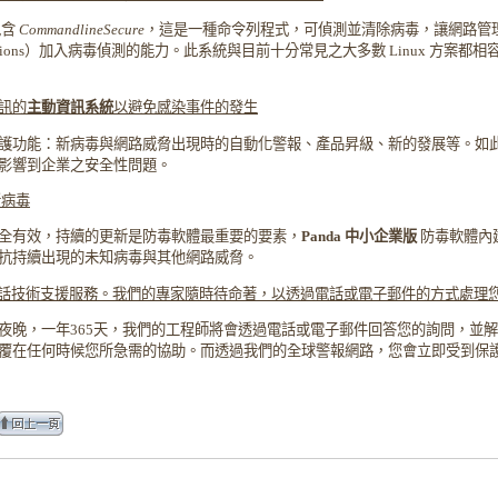
包含
CommandlineSecure
，這是一種命令列程式，可偵測並清除病毒，讓網路管
tions
）加入病毒偵測的能力。此系統與目前十分常見之大多數 Linux 方案都相容，
訊的
主動資訊系統
以避免感染事件的發生
護功能：新病毒與網路威脅出現時的自動化警報、產品昇級、新的發展等。如
影響到企業之安全性問題。
新病毒
全有效，持續的更新是防毒軟體最重要的要素，
Panda
中小企業版
防毒軟體內
抗持續出現的未知病毒與其他網路威脅。
話技術支援服務。我們的專家隨時待命著，以透過電話或電子郵件的方式處理
夜晚，一年365天，我們的工程師將會透過電話或電子郵件回答您的詢問，並
覆在任何時候您所急需的協助。而透過我們的全球警報網路，您會立即受到保