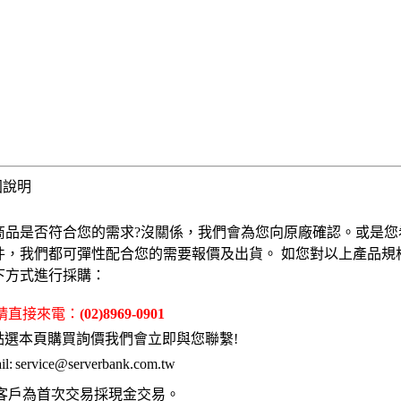
固說明
商品是否符合您的需求?沒關係，我們會為您向原廠確認。或是您
件，我們都可彈性配合您的需要報價及出貨。 如您對以上產品規
下方式進行採購：
 請直接來電：
(02)8969-0901
點選本頁購買詢價我們會立即與您聯繫!
l:
service@serverbank.com.tw
客戶為首次交易採現金交易。