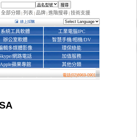
全部分類
列表
品牌
進階搜尋
技術支援
|
|
|
|
系統工具軟體
工業電腦IPC
辦公室軟體
智慧手機/相機/DV
編輯多媒體影像
環保綠能
Skype/網路電話
加值服務
Apple蘋果專館
其他分類
電話(02)8969-0901
SA