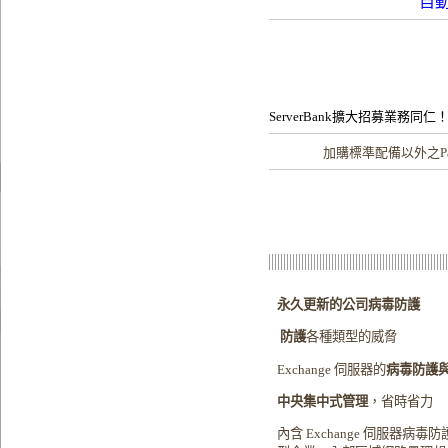
自
ServerBank擴大招募業務同仁
加購
標準配備以外之Pa
永久更新的公司病毒防護
防護
各種類型的威脅
Exchange 伺服器的
病毒防護
中央集中式管理
，省時省力
內含
Exchange
伺服器病毒防