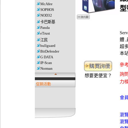
McAfee
型
SOPHOS
NOD32
卡巴斯基
Panda
Se
eTrust
體 
江民
bullguard
超
BitDefender
本
G DATA
IP-Scan
參考
Norman
詢問
想要更便宜？
力梭資
促銷活動
會員
瀏
瀏