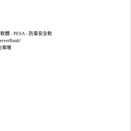
軟體 - PESA - 防毒安全軟
verBank!
方案喔