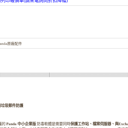
動列印報價單(請來電詢問折扣降幅)
！
nda原廠配件
與垃圾郵件防護
護的
Panda
中小企業版
防毒軟體是
需要同時
保護工作站、檔案伺服器、與
Exch