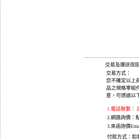
交易及運送保
交易方式：
您不確定以上
品之規格零組
意，可透過以
1.電話聯繫：
2.網路詢價：
3.來函詢價Emai
付款方式：如