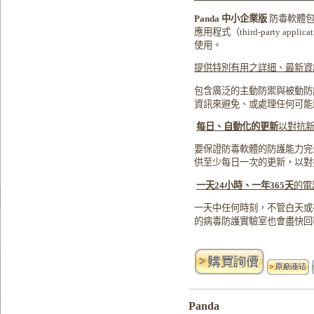
Panda
中小企業版
防毒軟體
應用程式（
third-party applica
使用。
提供特別有用之詳細、最新資
包含廣泛的主動防禦與被動防
資訊來避免、或處理任何可能
每日、自動化的更新
以對抗
要保證防毒軟體的防護能力完
供至少每日一次的更新，以對
一天24小時、一年365天
的電
一天中任何時刻，不管白天或
的病毒防護實驗室也會盡快回
Panda