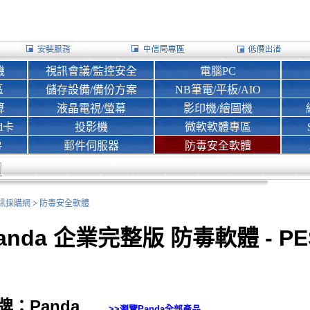
機
視訊會議/監控安全
電腦PC
區
儲存設備/備份方案
NB筆電/平板/AIO
算
液晶電視/螢幕
影印機/繪圖機
d卡
投影機
微軟軟體專區
房
郵件伺服器
防毒安全軟體
>
nk資訊採購網
防毒安全軟體
anda 企業完整版 防毒軟體 - PE
牌：Panda
>>瀏覽
Panda
全部產品