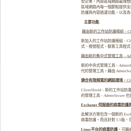
型企業，內部區域網路最理想
區域網路內每一個節點提供全面
防護與內容過濾功能，以及為 Ex
主要功能
藉由新的工作站防護模組
–
Cl
新加入的工作站防護模組
–
Cl
式、撥號程式、駭客工具程式
藉由新的集中式管理工具
–
Ad
新的中央式管理工具
–
AdminS
代的管理工具。藉由
AdminSe
適合有限頻寬的網路環境
，
Cl
ClientShield
–
新的工作站防
的管理工具
–
AdminSecure
也提
Exchange
伺服器的病毒防護
此解決方案包含一個新的
Exc
病毒防護。而且針對 5.5版
Linux
平台的病毒防護
，可藉