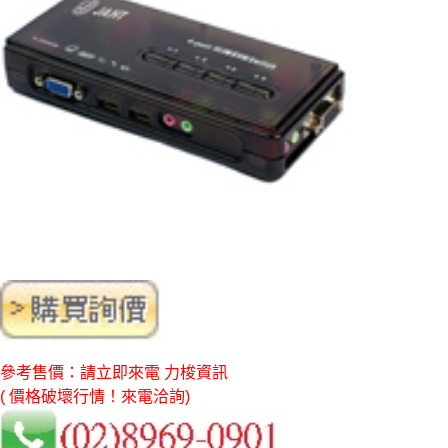
參考售價：請立即來電 力梭資訊
( 價格破壞行情！來電洽詢)