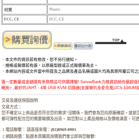
Plastic
材質
FCC, CE
FCC, CE
．本文件的資訊若有修改，恕不另行通知。
．規格或報價若有誤，以原廠型錄或正式報價單為主。
．本網站內容或文件當中所提及之品牌及產品名稱或圖片均為其原所屬公司之
滿一定數量或金額還有多款贈品可供選擇喔! ServerBank力梭資訊給你最超值優惠的JAH
機房> ,最好的JAHT - 4埠 USB KVM 切換器(支援喇叭及麥克風)JCS-104UM採
交易及運送保固說明
交易方式：
您不確定以上商品是否符合您的需求?沒關係，我們會為您向原廠確認。或是
都可彈性配合您的需要報價及出貨。 如您對以上產品規格以及價格滿意，可
1.電話聯繫： 請直接來電：
(02)8969-0901
2.網路詢價：點選本頁購買詢價我們會立即與您聯繫!