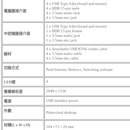
4 x USB Type A (keyboard and mouse)
4 x HDB 15-pin male
電腦連接介面
4 x 3.5mm audio lack
4 x 3.5mm mic jack
2 x USB Type A (keyboard and mouse)
1 x HDB 15-pin female
中控端連接介面
1 x 3.5mm audio jack
1 x 3.5mm mic jack
4 x detachable USB KVM combo cable
4 x 3.5mm audio cable
線材
4 x 3.5mm mic cable
切換方式
Push buttons, Hotkeys, Switching software
4
LED燈
2048 x 1536
螢幕解析度
USB interface power
電源
外觀
Palm-sized desktop
材積(L x W x H)
164 ×72 × 26 mm