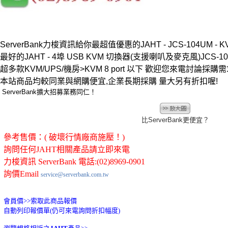
ServerBank力梭資訊給你最超值優惠的JAHT - JCS-104UM - K
最好的JAHT - 4埠 USB KVM 切換器(支援喇叭及麥克風)JCS-10
超多款KVM/UPS/機房>KVM 8 port 以下 歡迎您來電討
本站商品均較同業與網購便宜,企業長期採購 量大另有折扣喔!
ServerBank擴大招募業務同仁！
比ServerBank更便宜？
參考售價：( 破壞行情廠商施壓！)
詢問任何JAHT相關產品請立即來電
力梭資訊 ServerBank 電話:(02)8969-0901
詢價Email
service@serverbank.com.tw
會員價>>
索取此商品報價
自動列印報價單(仍可來電詢問折扣幅度)