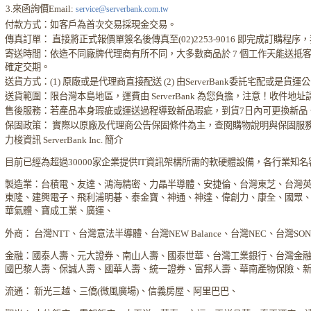
3.來函詢價Email:
service@serverbank.com.tw
付款方式：如客戶為首次交易採現金交易。
傳真訂單： 直接將正式報價單簽名後傳真至(02)2253-9016 即完成訂購
寄送時間：依造不同廠牌代理商有所不同，大多數商品於 7 個工作天能送抵
確定交期。
送貨方式：(1) 原廠或是代理商直接配送 (2) 由ServerBank委託宅配或是貨
送貨範圍：限台灣本島地區，運費由 ServerBank 為您負擔，注意！收件地
售後服務：若產品本身瑕疵或運送過程導致新品瑕疵，到貨7日內可更換新品
保固政策： 實際以原廠及代理商公告保固條件為主，查閱購物說明與保固服
力梭資訊 ServerBank Inc. 簡介
目前已經為超過30000家企業提供IT資訊架構所需的軟硬體設備，各行業知
製造業：台積電、友達、鴻海精密、力晶半導體、安捷倫、台灣東芝、台灣
東隆、建興電子、飛利浦明碁、泰金寶、神通、神達、偉創力、康全、國眾
華氣體、寶成工業、廣運、
外商： 台灣NTT、台灣意法半導體、台灣NEW Balance、台灣NEC、台灣S
金融：國泰人壽、元大證券、南山人壽、國泰世華、台灣工業銀行、台灣金
國巴黎人壽、保誠人壽、國華人壽、統一證券、富邦人壽、華南產物保險、
流通： 新光三越、三僑(微風廣場)、信義房屋、阿里巴巴、