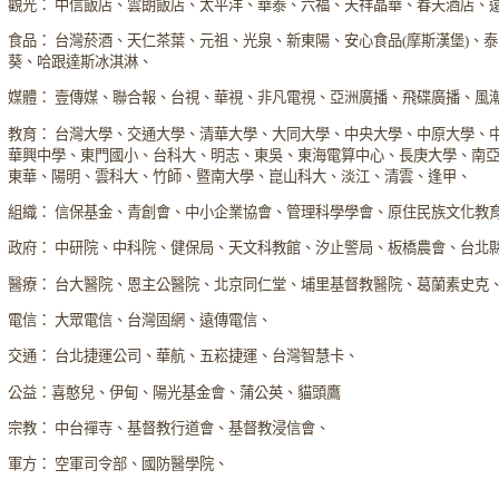
觀光： 中信飯店、雲朗飯店、太平洋、華泰、六福、天祥晶華、春天酒店、
食品： 台灣菸酒、天仁茶葉、元祖、光泉、新東陽、安心食品(摩斯漢堡)、
葵、哈跟達斯冰淇淋、
媒體： 壹傳媒、聯合報、台視、華視、非凡電視、亞洲廣播、飛碟廣播、風
教育： 台灣大學、交通大學、清華大學、大同大學、中央大學、中原大學、
華興中學、東門國小、台科大、明志、東吳、東海電算中心、長庚大學、南
東華、陽明、雲科大、竹師、暨南大學、崑山科大、淡江、清雲、逢甲、
組織： 信保基金、青創會、中小企業協會、管理科學學會、原住民族文化教
政府： 中研院、中科院、健保局、天文科教館、汐止警局、板橋農會、台北
醫療： 台大醫院、恩主公醫院、北京同仁堂、埔里基督教醫院、葛蘭素史克
電信： 大眾電信、台灣固網、遠傳電信、
交通： 台北捷運公司、華航、五崧捷運、台灣智慧卡、
公益：喜憨兒、伊甸、陽光基金會、蒲公英、貓頭鷹
宗教： 中台禪寺、基督教行道會、基督教浸信會、
軍方： 空軍司令部、國防醫學院、