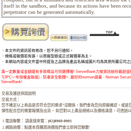
itself in the sandbox, and because its actions have been rec
perpetrator can be generated automatically.
．本文件的資訊若有修改，恕不另行通知。
．規格或報價若有誤，以原廠型錄或正式報價單為主。
．本網站內容或文件當中所提及之品牌及產品名稱或圖片均為其原所屬公司之
滿一定數量或金額還有多款贈品可供選擇喔! ServerBank力梭資訊給你最超值優惠的norma
7(3PC一年授權盒裝版) - 防毒安全軟體> ,最好的norman諾曼 - Norman Secu
ServerBank!
交易及運送保固說明
交易方式：
您不確定以上商品是否符合您的需求?沒關係，我們會為您向原廠確認。或是
彈性配合您的需要報價及出貨。 如您對以上產品規格以及價格滿意，可透過
1.電話聯繫： 請直接來電：
(02)8969-0901
2.網路詢價：點選本頁購買詢價我們會立即與您聯繫!