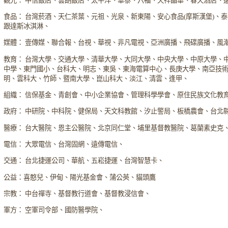
觀光： 中信飯店、雲朗飯店、太平洋、華泰、六福、天祥晶華、春天酒店、
食品： 台灣菸酒、天仁茶葉、元祖、光泉、新東陽、安心食品(摩斯漢堡)、
跟達斯冰淇淋、
媒體： 壹傳媒、聯合報、台視、華視、非凡電視、亞洲廣播、飛碟廣播、風
教育： 台灣大學、交通大學、清華大學、大同大學、中央大學、中原大學、
中學、東門國小、台科大、明志、東吳、東海電算中心、長庚大學、南亞技
明、雲科大、竹師、暨南大學、崑山科大、淡江、清雲、逢甲、
組織： 信保基金、青創會、中小企業協會、管理科學學會、原住民族文化教
政府： 中研院、中科院、健保局、天文科教館、汐止警局、板橋農會、台北
醫療： 台大醫院、恩主公醫院、北京同仁堂、埔里基督教醫院、葛蘭素史克
電信： 大眾電信、台灣固網、遠傳電信、
交通： 台北捷運公司、華航、五崧捷運、台灣智慧卡、
公益：喜憨兒、伊甸、陽光基金會、蒲公英、貓頭鷹
宗教： 中台禪寺、基督教行道會、基督教浸信會、
軍方： 空軍司令部、國防醫學院、