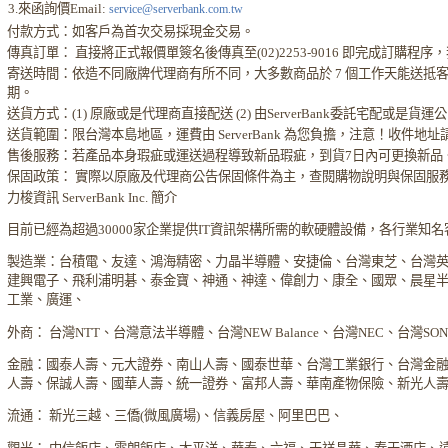
3.來函詢價Email:
service@serverbank.com.tw
付款方式：如客戶為首次交易採現金交易。
傳真訂單： 直接將正式報價單簽名後傳真至(02)2253-9016 即完成訂購
寄送時間：依造不同廠牌代理商有所不同，大多數商品於 7 個工作天能送抵
期。
送貨方式：(1) 原廠或是代理商直接配送 (2) 由ServerBank委託宅配或是貨
送貨範圍：限台灣本島地區，運費由 ServerBank 為您負擔，注意！收件地
售後服務：若產品本身瑕疵或運送過程導致新品瑕疵，到貨7日內可更換新品
保固政策： 實際以原廠及代理商公告保固條件為主，查閱購物說明與保固服
力梭資訊 ServerBank Inc. 簡介
目前已經為超過30000家企業提供IT資訊架構所需的軟硬體設備，各行業知
製造業：台積電、友達、鴻海精密、力晶半導體、安捷倫、台灣東芝、台灣
建興電子、飛利浦明碁、泰金寶、神通、神達、偉創力、康全、國眾、晨星
工業、廣運、
外商： 台灣NTT、台灣意法半導體、台灣NEW Balance、台灣NEC、台灣S
金融：國泰人壽、元大證券、南山人壽、國泰世華、台灣工業銀行、台灣金
人壽、保誠人壽、國華人壽、統一證券、富邦人壽、華南產物保險、新光人
流通： 新光三越、三僑(微風廣場)、信義房屋、阿里巴巴、