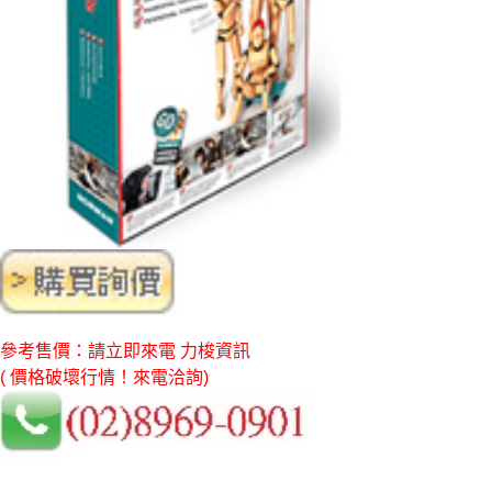
參考售價：請立即來電 力梭資訊
( 價格破壞行情！來電洽詢)