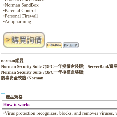
•Norman SandBox
•Parental Control
•Personal Firewall
•Antipharming
norman諾曼
Norman Security Suite 7(3PC一年授權盒裝版) - ServerBan
Norman Security Suite 7(3PC一年授權盒裝版)
防毒安全軟體>Norman
產品規格
How it works
•Virus protection recognizes, blocks, and removes viruses, 