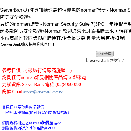
ServerBank力梭資訊給你最超值優惠的norman諾曼 - Norman Secu
防毒安全軟體>
最好的norman諾曼 - Norman Security Suite 7(3PC一年授權
超多款防毒安全軟體>Norman 歡迎您來電討論採購需求，現
本站商品均較同業與網購便宜,企業長期採購 量大另有折扣喔!
ServerBank擴大招募業務同仁！
比ServerBank更便宜？
參考售價：( 破壞行情廠商施壓！)
詢問任何norman諾曼相關產品請立即來電
力梭資訊 ServerBank 電話:(02)8969-0901
詢價Email
service@serverbank.com.tw
會員價>>
索取此商品報價
自動列印報價單(仍可來電詢問折扣幅度)
瀏覽規格相近之
norman諾曼
產品>>
瀏覽規格相近之其他品牌產品>>