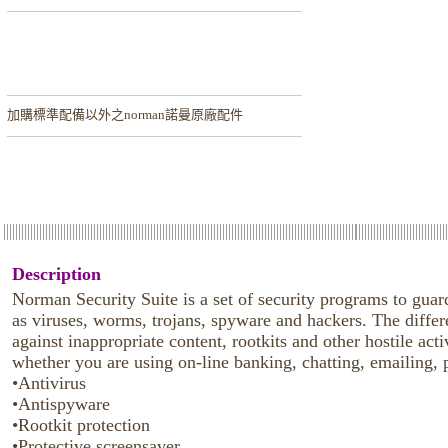
加購
標準配備以外之norman諾曼原廠配件
Description
Norman Security Suite is a set of security programs to guard
as viruses, worms, trojans, spyware and hackers. The differ
against inappropriate content, rootkits and other hostile ac
whether you are using on-line banking, chatting, emailing, p
•Antivirus
•Antispyware
•Rootkit protection
•Protective screensaver