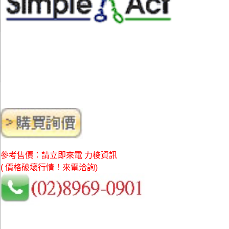
參考售價：請立即來電 力梭資訊
( 價格破壞行情！來電洽詢)