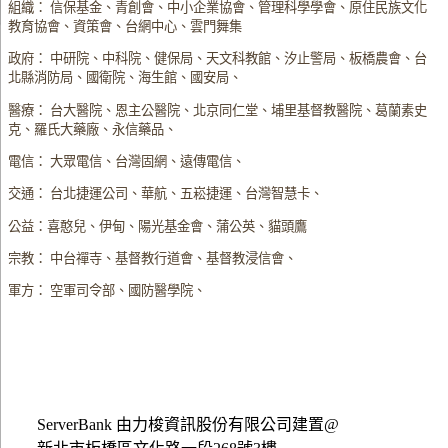
組織： 信保基金、青創會、中小企業協會、管理科學學會、原住民族文化
教育協會、資策會、台網中心、雲門舞集
政府： 中研院、中科院、健保局、天文科教館、汐止警局、板橋農會、台
北縣消防局、國衛院、海生館、國安局、
醫療： 台大醫院、恩主公醫院、北京同仁堂、埔里基督教醫院、葛蘭素史
克、羅氏大藥廠、永信藥品、
電信： 大眾電信、台灣固網、遠傳電信、
交通： 台北捷運公司、華航、五崧捷運、台灣智慧卡、
公益：喜憨兒、伊甸、陽光基金會、蒲公英、貓頭鷹
宗教： 中台禪寺、基督教行道會、基督教浸信會、
軍方： 空軍司令部、國防醫學院、
ServerBank 由力梭資訊股份有限公司建置@