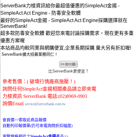
ServerBank力梭資訊給你最超值優惠的SimpleAct金揚 -
SimpleAct Act Engine - 防毒安全軟體
最好的SimpleAct金揚 - SimpleAct Act Engine採購選擇就在
ServerBank!
超多款防毒安全軟體 歡迎您來電討論採購需求，現在更有多重
優惠方案喔
本站商品均較同業與網購便宜,企業長期採購 量大另有折扣喔!
ServerBank擴大招募業務同仁！
比ServerBank更便宜？
參考售價：( 破壞行情廠商施壓！)
詢問任何SimpleAct金揚相關產品請立即來電
力梭資訊 ServerBank 電話:(02)8969-0901
詢價Email
service@serverbank.com.tw
會員價>>
索取此商品報價
自動列印報價單(仍可來電詢問折扣幅度)
瀏覽規格相近之
SimpleAct金揚
產品>>