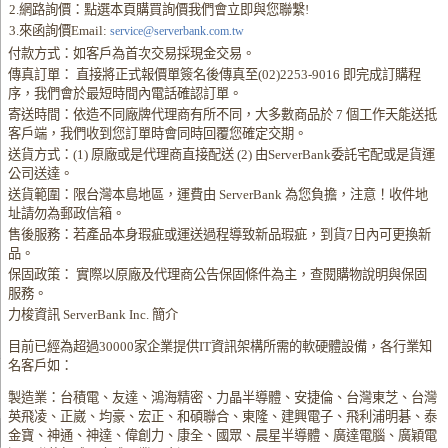
2.網路詢價：點選本頁購買詢價我們會立即與您聯繫!
3.來函詢價Email:
service@serverbank.com.tw
付款方式：如客戶為首次交易採現金交易。
傳真訂單： 直接將正式報價單簽名後傳真至(02)2253-9016 即完成訂購程
序，我們會於最短時間內電話確認訂單。
寄送時間：依造不同廠牌代理商有所不同，大多數商品於 7 個工作天能送抵
客戶端，我們收到您訂單時會同時回覆您確定交期。
送貨方式：(1) 原廠或是代理商直接配送 (2) 由ServerBank委託宅配或是貨運
公司送達。
送貨範圍：限台灣本島地區，運費由 ServerBank 為您負擔，注意！收件地
址請勿為郵政信箱。
售後服務：若產品本身瑕疵或運送過程導致新品瑕疵，到貨7日內可更換新
品。
保固政策： 實際以原廠及代理商公告保固條件為主，查閱購物說明與保固
服務。
力梭資訊 ServerBank Inc. 簡介
目前已經為超過30000家企業提供IT資訊架構所需的軟硬體設備，各行業知
名客戶如：
製造業：台積電、友達、鴻海精密、力晶半導體、安捷倫、台灣東芝、台灣
英飛凌、正崴、均豪、宏正、和碩聯合、東隆、建興電子、飛利浦明碁、泰
金寶、神通、神達、偉創力、康全、國眾、晨星半導體、廣達電腦、廣穎電