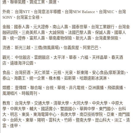
通、聯華氣體、寶成工業、廣運、
外商： 台灣NTT、台灣意法半導體、台灣NEW Balance、台灣NEC、台灣
SONY、台灣富士全祿、
金融：國泰人壽、元大證券、南山人壽、國泰世華、台灣工業銀行、台灣金
融研訓院、三商美邦人壽、大誠保險、法國巴黎人壽、保誠人壽、國華人
壽、統一證券、富邦人壽、華南產物保險、新光人壽、台灣產業保險、
流通： 新光三越、三僑(微風廣場)、信義房屋、阿里巴巴、
觀光： 中信飯店、雲朗飯店、太平洋、華泰、六福、天祥晶華、春天酒
店、遠雄海洋公園、
食品： 台灣菸酒、天仁茶葉、元祖、光泉、新東陽、安心食品(摩斯漢堡)、
泰山、海霸王、統一企業、橡木桶、茹斯葵、哈跟達斯冰淇淋、
媒體： 壹傳媒、聯合報、台視、華視、非凡電視、亞洲廣播、飛碟廣播、
風潮唱片、時報周刊、
教育： 台灣大學、交通大學、清華大學、大同大學、中央大學、中原大
學、中興大學、輔大、國語實小、雙園國小、華興中學、東門國小、台科
大、明志、東吳、東海電算中心、長庚大學、南亞技術學院、亞東、南門國
中、台師大、東華、陽明、雲科大、竹師、暨南大學、崑山科大、淡江、清
雲、逢甲、