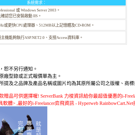
系統需求：
fessional 或 Windows Server 2003。
確認您已安裝啟動 IIS。
 800MHz或更快CPU處理器、512MB以上記憶體及CD-ROM。
機能夠執行ASP.NET2.0、支授Access資料庫。
，恕不另行通知。
原廠型錄或正式報價單為主。
所提及之品牌及產品名稱或圖片均為其原所屬公司之版權、商標
供選擇喔! ServerBank 力梭資訊給你最超值優惠的i-Freelance
工具軟體> ,最好的i-Freelancer弈飛資訊 - Hyperweb RainbowCart.N