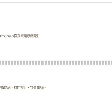
！
reelancer弈飛資訊原廠配件
推薦商品、熱門排行、特價商品)。