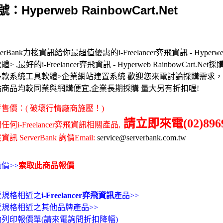
：Hyperweb RainbowCart.Net
verBank力梭資訊給你最超值優惠的i-Freelancer弈飛資訊 - Hyperweb R
> ,最好的i-Freelancer弈飛資訊 - Hyperweb RainbowCart.Net採
多款系統工具軟體>企業網站建置系統 歡迎您來電討論採購需求
站商品均較同業與網購便宜,企業長期採購 量大另有折扣喔!
售價：( 破壞行情廠商施壓！)
請立即來電(02)8969
任何i-Freelancer弈飛資訊相關產品,
訊 ServerBank 詢價Email:
service@serverbank.com.tw
價>>
索取此商品報價
覽規格相近之
i-Freelancer弈飛資訊
產品>>
覽規格相近之其他品牌產品>>
動列印報價單(請來電詢問折扣降幅)