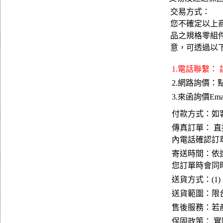
交易方式：
您不確定以上
品之規格零組
意，可透過以
1.電話聯繫：
2.網路詢價：
3.來函詢價Emai
付款方式：如
傳真訂單： 直
內電話確認訂
寄送時間：依
您訂單時會同
送貨方式：(1)
送貨範圍：限台
售後服務：若
保固政策： 