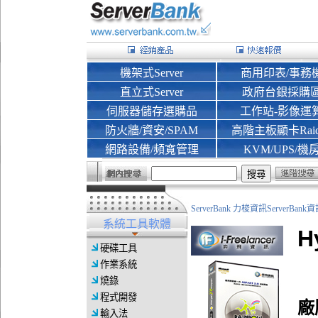
機架式Server
商用印表/事務
直立式Server
政府台銀採購
伺服器儲存選購品
工作站-影像運
防火牆/資安/SPAM
高階主板顯卡Rai
網路設備/頻寬管理
KVM/UPS/機
ServerBank 力梭資訊ServerBa
系統工具軟體
H
硬碟工具
作業系統
燒錄
程式開發
廠
輸入法