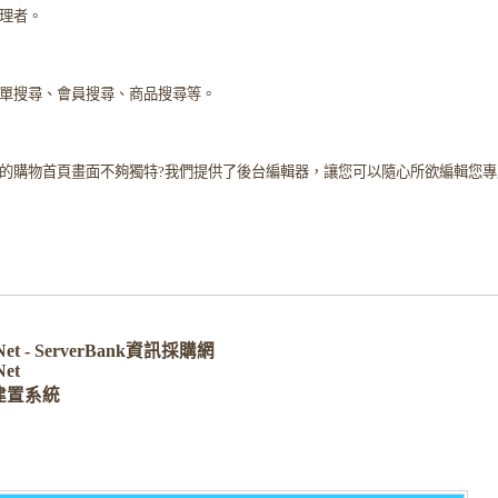
理者。
單搜尋、會員搜尋、商品搜尋等。
的購物首頁畫面不夠獨特?我們提供了後台編輯器，讓您可以隨心所欲編輯您專
.Net - ServerBank資訊採購網
Net
建置系統