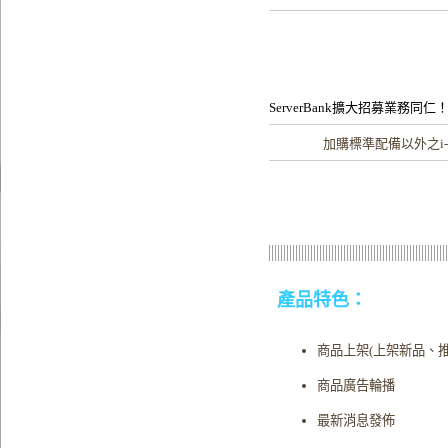
ServerBank擴大招募業務同仁
加購
標準配備以外之i-F
產品特色：
商品上架(上架新品、
商品廣告輪播
最新消息發佈