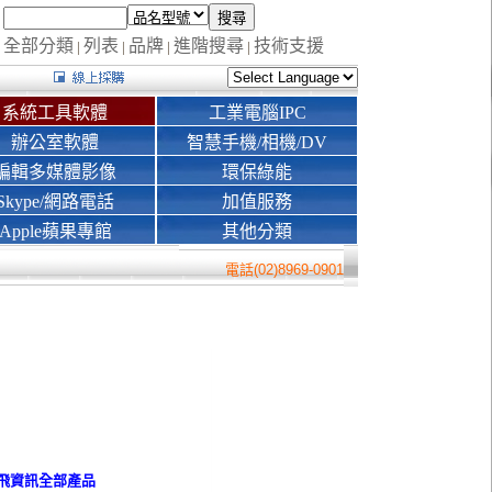
全部分類
列表
品牌
進階搜尋
技術支援
|
|
|
|
系統工具軟體
工業電腦IPC
辦公室軟體
智慧手機/相機/DV
編輯多媒體影像
環保綠能
Skype/網路電話
加值服務
Apple蘋果專館
其他分類
電話(02)8969-0901
r弈飛資訊
全部產品