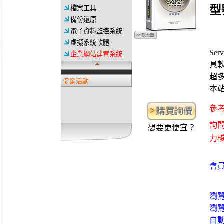
型號
檔案工具
備份還原
電子資料監控系統
虛擬系統軟體
Ser
企業網站建置系統
具軟體
超
促銷活動
本
參考
詢問
想要更便宜？
力梭資
會員
瀏
瀏
自