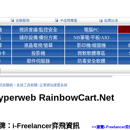
機
視訊會議/監控安全
電腦PC
區
儲存設備/備份方案
NB筆電/平板/AIO
算
液晶電視/螢幕
影印機/繪圖機
d卡
投影機
微軟軟體專區
房
郵件伺服器
防毒安全軟體
>
nk資訊採購網
系統工具軟體>
企業網站建置系統
yperweb RainbowCart.Net
牌：i-Freelancer弈飛資訊
>>瀏覽
i-Freelance