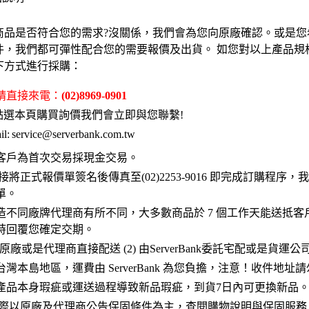
商品是否符合您的需求?沒關係，我們會為您向原廠確認。或是您
件，我們都可彈性配合您的需要報價及出貨。 如您對以上產品規
下方式進行採購：
 請直接來電：
(02)8969-0901
點選本頁購買詢價我們會立即與您聯繫!
l:
service@serverbank.com.tw
客戶為首次交易採現金交易。
接將正式報價單簽名後傳真至(02)2253-9016 即完成訂購程序
單。
造不同廠牌代理商有所不同，大多數商品於 7 個工作天能送抵客
時回覆您確定交期。
 原廠或是代理商直接配送 (2) 由ServerBank委託宅配或是貨運
灣本島地區，運費由 ServerBank 為您負擔，注意！收件地址
產品本身瑕疵或運送過程導致新品瑕疵，到貨7日內可更換新品
實際以原廠及代理商公告保固條件為主，查閱購物說明與保固服務