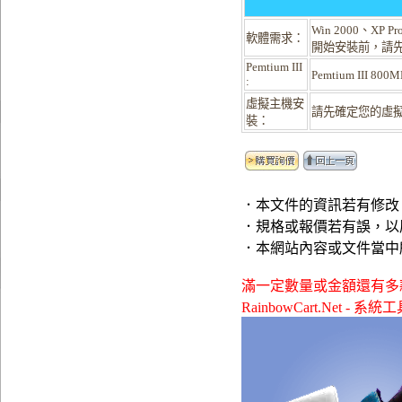
Win 2000、XP Pro
軟體需求：
開始安裝前，請先
Pemtium III
Pemtium III
:
虛擬主機安
請先確定您的虛擬主
裝：
．本文件的資訊若有修改
．規格或報價若有誤，以
．本網站內容或文件當中
滿一定數量或金額還有多款贈品可
RainbowCart.Net - 系統