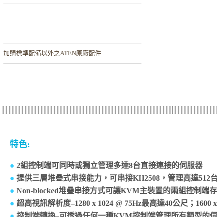
加購
標準配備以外之ATEN原廠配件
特色:
●
2組控制端可同時或獨立管理多達8台直接連接的伺服器
●
提供三層堆疊式串接能力，可串接KH2508，管理高達512
●
Non-blocked堆疊串接方式可讓KVM主裝置的兩組控制端
●
超高視訊解析度–1280 x 1024 @ 75Hz最高達40公尺；1600 x
●
控制端轉換–可透過任何一種KVM控制端管理所有類型的伺