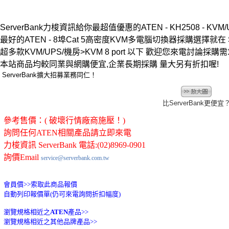
ServerBank力梭資訊給你最超值優惠的ATEN - KH2508 - KVM/
最好的ATEN - 8埠Cat 5高密度KVM多電腦切換器採購選擇就在 Ser
超多款KVM/UPS/機房>KVM 8 port 以下 歡迎您來電討
本站商品均較同業與網購便宜,企業長期採購 量大另有折扣喔!
ServerBank擴大招募業務同仁！
比ServerBank更便宜
參考售價：( 破壞行情廠商施壓！)
詢問任何ATEN相關產品請立即來電
力梭資訊 ServerBank 電話:(02)8969-0901
詢價Email
service@serverbank.com.tw
會員價>>
索取此商品報價
自動列印報價單(仍可來電詢問折扣幅度)
瀏覽規格相近之
ATEN
產品>>
瀏覽規格相近之其他品牌產品>>