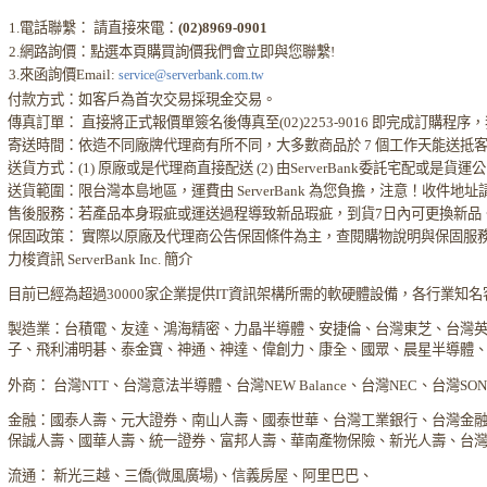
1.電話聯繫： 請直接來電：
(02)8969-0901
2.網路詢價：點選本頁購買詢價我們會立即與您聯繫!
3.來函詢價Email:
service@serverbank.com.tw
付款方式：如客戶為首次交易採現金交易。
傳真訂單： 直接將正式報價單簽名後傳真至(02)2253-9016 即完成訂購
寄送時間：依造不同廠牌代理商有所不同，大多數商品於 7 個工作天能送抵
送貨方式：(1) 原廠或是代理商直接配送 (2) 由ServerBank委託宅配或是貨
送貨範圍：限台灣本島地區，運費由 ServerBank 為您負擔，注意！收件地
售後服務：若產品本身瑕疵或運送過程導致新品瑕疵，到貨7日內可更換新品
保固政策： 實際以原廠及代理商公告保固條件為主，查閱購物說明與保固服
力梭資訊 ServerBank Inc. 簡介
目前已經為超過30000家企業提供IT資訊架構所需的軟硬體設備，各行業知
製造業：台積電、友達、鴻海精密、力晶半導體、安捷倫、台灣東芝、台灣
子、飛利浦明碁、泰金寶、神通、神達、偉創力、康全、國眾、晨星半導體
外商： 台灣NTT、台灣意法半導體、台灣NEW Balance、台灣NEC、台灣S
金融：國泰人壽、元大證券、南山人壽、國泰世華、台灣工業銀行、台灣金
保誠人壽、國華人壽、統一證券、富邦人壽、華南產物保險、新光人壽、台
流通： 新光三越、三僑(微風廣場)、信義房屋、阿里巴巴、