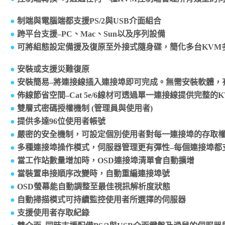
●
制端與電腦端都支援PS/2與USB介面組合
●
跨平台支援–PC、Mac、Sun以及序列設備
●
可將組態設定備援及復原至外接式隨身碟，簡化多台KVM
●
安裝或支援災難復原
●
安裝簡易–將連接線插入連接埠即可完成。無需安裝軟體，
●
佈線節省空間–Cat 5e/6線材可透過單一連接線提供完整
●
雙層式密碼授權機制 (管理員與使用者)
●
提供多達96位使用者帳號
●
嚴密的安全機制，可設定個別使用者對每一連接埠的存取
●
多種連接埠操作模式，伺服器管理更有彈性–每個連接埠都
●
當工作站數量增加時，OSD連接埠清單會自動擴增
●
當裝置串接順序改變時，自動重編連接埠號
●
OSD螢幕能自動調整至最佳視訊解析度狀態
●
自動掃描模式可持續監控使用者所選擇的伺服器
●
支援使用者存取紀錄