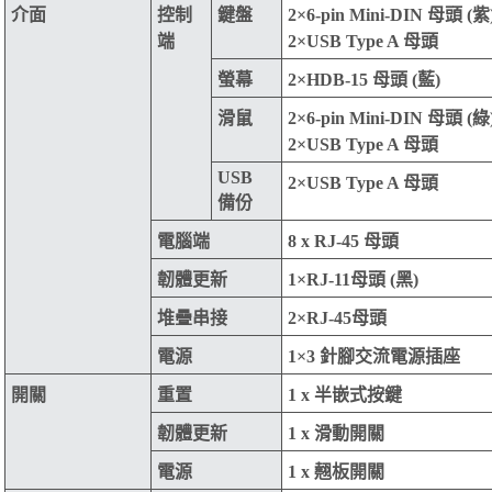
介面
控制
鍵盤
2×6-pin Mini-DIN 母頭 (
端
2×USB Type A 母頭
螢幕
2×HDB-15 母頭 (藍)
滑鼠
2×6-pin Mini-DIN 母頭 (
2×USB Type A 母頭
USB
2×USB Type A 母頭
備份
電腦端
8 x RJ-45 母頭
韌體更新
1×RJ-11母頭 (黑)
堆疊串接
2×RJ-45母頭
電源
1×3 針腳交流電源插座
開關
重置
1 x 半嵌式按鍵
韌體更新
1 x 滑動開關
電源
1 x 翹板開關