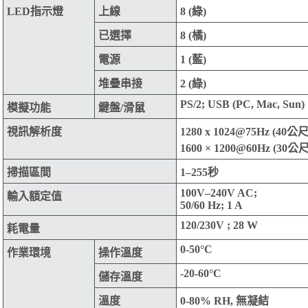
LED指示燈
上線
8 (綠)
已選擇
8 (橘)
電源
1 (藍)
堆疊串接
2 (綠)
PS/2; USB (PC, Mac, Sun)
模擬功能
鍵盤/滑鼠
視訊解析度
1280 x 1024@75Hz (40公尺
1600 × 1200@60Hz (30公尺
掃描區間
1–255秒
100V–240V AC;
輸入額定值
50/60 Hz; 1 A
120/230V ; 28 W
耗電量
0-50°C
作業環境
操作溫度
-20-60°C
儲存溫度
溫度
0-80% RH, 無凝結