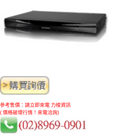
參考售價：請立即來電 力梭資訊
( 價格破壞行情！來電洽詢)