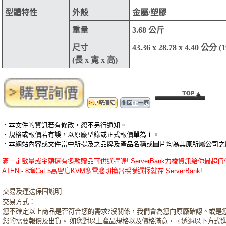
型體特性
外殼
金屬/塑膠
重量
3.68 公斤
尺寸
43.36 x 28.78 x 4.40 公分 (
(長 x 寬 x 高)
．本文件的資訊若有修改，恕不另行通知。
．規格或報價若有誤，以原廠型錄或正式報價單為主。
．本網站內容或文件當中所提及之品牌及產品名稱或圖片均為其原所屬公司之
滿一定數量或金額還有多款贈品可供選擇喔! ServerBank力梭資訊給你最超值優惠的AT
ATEN - 8埠Cat 5高密度KVM多電腦切換器採購選擇就在 ServerBank!
交易及運送保固說明
交易方式：
您不確定以上商品是否符合您的需求?沒關係，我們會為您向原廠確認。或是
您的需要報價及出貨。 如您對以上產品規格以及價格滿意，可透過以下方式