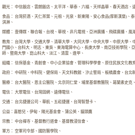
觀光： 中信飯店、雲朗飯店、太平洋、華泰、六福、天祥晶華、春天酒店、
食品： 台灣菸酒、天仁茶葉、元祖、光泉、新東陽、安心食品(摩斯漢堡)、
淇淋、
媒體： 壹傳媒、聯合報、台視、華視、非凡電視、亞洲廣播、飛碟廣播、風
教育： 台灣大學、交通大學、清華大學、大同大學、中央大學、中原大學、
門國小、台科大、明志、東吳、東海電算中心、長庚大學、南亞技術學院、
師、暨南大學、崑山科大、淡江、清雲、逢甲、
組織： 信保基金、青創會、中小企業協會、管理科學學會、原住民族文化教
政府： 中研院、中科院、健保局、天文科教館、汐止警局、板橋農會、台北
醫療： 台大醫院、恩主公醫院、北京同仁堂、埔里基督教醫院、葛蘭素史克
電信： 大眾電信、台灣固網、遠傳電信、
交通： 台北捷運公司、華航、五崧捷運、台灣智慧卡、
公益：喜憨兒、伊甸、陽光基金會、蒲公英、貓頭鷹
宗教： 中台禪寺、基督教行道會、基督教浸信會、
軍方： 空軍司令部、國防醫學院、