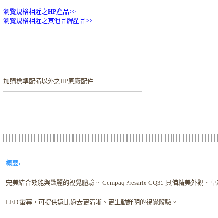
瀏覽規格相近之
HP
產品>>
瀏覽規格相近之其他品牌產品>>
加購
標準配備以外之HP原廠配件
概要:
完美結合效能與豔麗的視覺體驗。 Compaq Presario CQ35 具備精美外
LED 螢幕，可提供遠比過去更清晰、更生動鮮明的視覺體驗。