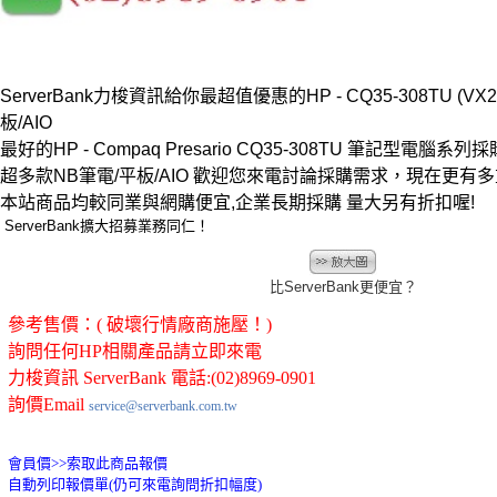
ServerBank力梭資訊給你最超值優惠的HP - CQ35-308TU (VX24
板/AIO
最好的HP - Compaq Presario CQ35-308TU 筆記型電腦系列採
超多款NB筆電/平板/AIO 歡迎您來電討論採購需求，現在更有
本站商品均較同業與網購便宜,企業長期採購 量大另有折扣喔!
ServerBank擴大招募業務同仁！
比ServerBank更便宜？
參考售價：( 破壞行情廠商施壓！)
詢問任何HP相關產品請立即來電
力梭資訊 ServerBank 電話:(02)8969-0901
詢價Email
service@serverbank.com.tw
會員價>>
索取此商品報價
自動列印報價單(仍可來電詢問折扣幅度)