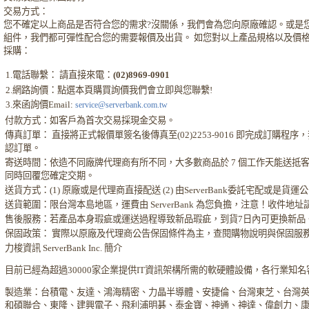
交易方式：
您不確定以上商品是否符合您的需求?沒關係，我們會為您向原廠確認。或是
組件，我們都可彈性配合您的需要報價及出貨。 如您對以上產品規格以及價
採購：
1.電話聯繫： 請直接來電：
(02)8969-0901
2.網路詢價：點選本頁購買詢價我們會立即與您聯繫!
3.來函詢價Email:
service@serverbank.com.tw
付款方式：如客戶為首次交易採現金交易。
傳真訂單： 直接將正式報價單簽名後傳真至(02)2253-9016 即完成訂購
認訂單。
寄送時間：依造不同廠牌代理商有所不同，大多數商品於 7 個工作天能送抵
同時回覆您確定交期。
送貨方式：(1) 原廠或是代理商直接配送 (2) 由ServerBank委託宅配或是貨
送貨範圍：限台灣本島地區，運費由 ServerBank 為您負擔，注意！收件地
售後服務：若產品本身瑕疵或運送過程導致新品瑕疵，到貨7日內可更換新品
保固政策： 實際以原廠及代理商公告保固條件為主，查閱購物說明與保固服
力梭資訊 ServerBank Inc. 簡介
目前已經為超過30000家企業提供IT資訊架構所需的軟硬體設備，各行業知
製造業：台積電、友達、鴻海精密、力晶半導體、安捷倫、台灣東芝、台灣
和碩聯合、東隆、建興電子、飛利浦明碁、泰金寶、神通、神達、偉創力、