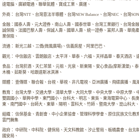
達電腦、廣穎電通、聯華氣體、寶成工業、廣運、
外商： 台灣NTT、台灣意法半導體、台灣NEW Balance、台灣NEC、台灣S
金融：國泰人壽、元大證券、南山人壽、國泰世華、台灣工業銀行、台灣金
誠保險、法國巴黎人壽、保誠人壽、國華人壽、統一證券、富邦人壽、華南
業保險、
流通： 新光三越、三僑(微風廣場)、信義房屋、阿里巴巴、
觀光： 中信飯店、雲朗飯店、太平洋、華泰、六福、天祥晶華、春天酒店、
食品： 台灣菸酒、天仁茶葉、元祖、光泉、新東陽、安心食品(摩斯漢堡)、
木桶、茹斯葵、哈跟達斯冰淇淋、
媒體： 壹傳媒、聯合報、台視、華視、非凡電視、亞洲廣播、飛碟廣播、風
教育： 台灣大學、交通大學、清華大學、大同大學、中央大學、中原大學、
雙園國小、華興中學、東門國小、台科大、明志、東吳、東海電算中心、長
東、南門國中、台師大、東華、陽明、雲科大、竹師、暨南大學、崑山科大
組織： 信保基金、青創會、中小企業協會、管理科學學會、原住民族文化教
雲門舞集
政府： 中研院、中科院、健保局、天文科教館、汐止警局、板橋農會、台北
國安局、