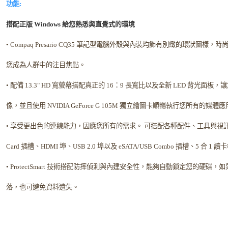
功能:
搭配正版 Windows 給您熟悉與直覺式的環境
• Compaq Presario CQ35 筆記型電腦外殼與內裝均飾有別緻的環狀圖
您成為人群中的注目焦點。
• 配備 13.3" HD 寬螢幕搭配真正的 16：9 長寬比以及全新 LED 背光面
像，並且使用 NVIDIA GeForce G 105M 獨立繪圖卡順暢執行您所有的媒
• 享受更出色的連線能力，因應您所有的需求。 可搭配各種配件、工具與視訊輸出
Card 插槽、HDMI 埠、USB 2.0 埠以及 eSATA/USB Combo 插槽、5 合
• ProtectSmart 技術搭配防摔偵測與內建安全性，能夠自動鎖定您的硬碟
落，也可避免資料遺失。