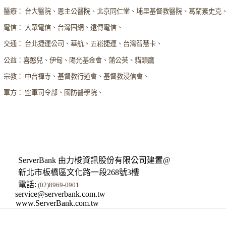
醫療： 台大醫院、恩主公醫院、北京同仁堂、埔里基督教醫院、葛蘭素史克
電信： 大眾電信、台灣固網、遠傳電信、
交通： 台北捷運公司、華航、五崧捷運、台灣智慧卡、
公益：喜憨兒、伊甸、陽光基金會、蒲公英、貓頭鷹
宗教： 中台禪寺、基督教行道會、基督教浸信會、
軍方： 空軍司令部、國防醫學院、
ServerBank 由力梭資訊股份有限公司建置@
新北市板橋區文化路一段268號3樓
電話:
(02)8969-0901
service@serverbank.com.tw
www.ServerBank.com.tw