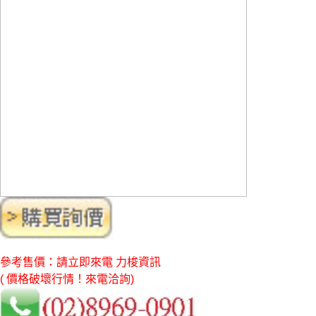
參考售價：請立即來電 力梭資訊
( 價格破壞行情！來電洽詢)