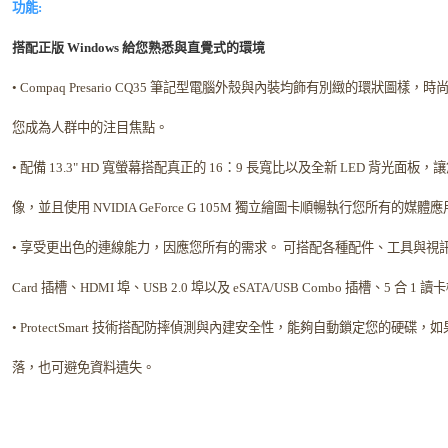
功能:
搭配正版 Windows 給您熟悉與直覺式的環境
• Compaq Presario CQ35 筆記型電腦外殼與內裝均飾有別緻的環狀圖
您成為人群中的注目焦點。
• 配備 13.3" HD 寬螢幕搭配真正的 16：9 長寬比以及全新 LED 背光面
像，並且使用 NVIDIA GeForce G 105M 獨立繪圖卡順暢執行您所有的媒
• 享受更出色的連線能力，因應您所有的需求。 可搭配各種配件、工具與視訊輸出
Card 插槽、HDMI 埠、USB 2.0 埠以及 eSATA/USB Combo 插槽、5 合
• ProtectSmart 技術搭配防摔偵測與內建安全性，能夠自動鎖定您的硬碟
落，也可避免資料遺失。