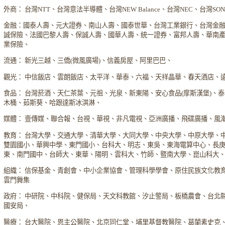
外商： 台灣NTT、台灣意法半導體、台灣NEW Balance、台灣NEC、台灣S
金融：國泰人壽、元大證券、南山人壽、國泰世華、台灣工業銀行、台灣金
誠保險、法國巴黎人壽、保誠人壽、國華人壽、統一證券、富邦人壽、華南
業保險、
流通： 新光三越、三僑(微風廣場)、信義房屋、阿里巴巴、
觀光： 中信飯店、雲朗飯店、太平洋、華泰、六福、天祥晶華、春天酒店、
食品： 台灣菸酒、天仁茶葉、元祖、光泉、新東陽、安心食品(摩斯漢堡)、
木桶、茹斯葵、哈跟達斯冰淇淋、
媒體： 壹傳媒、聯合報、台視、華視、非凡電視、亞洲廣播、飛碟廣播、風
教育： 台灣大學、交通大學、清華大學、大同大學、中央大學、中原大學、
雙園國小、華興中學、東門國小、台科大、明志、東吳、東海電算中心、長
東、南門國中、台師大、東華、陽明、雲科大、竹師、暨南大學、崑山科大
組織： 信保基金、青創會、中小企業協會、管理科學學會、原住民族文化教
雲門舞集
政府： 中研院、中科院、健保局、天文科教館、汐止警局、板橋農會、台北
國安局、
醫療： 台大醫院、恩主公醫院、北京同仁堂、埔里基督教醫院、葛蘭素史克