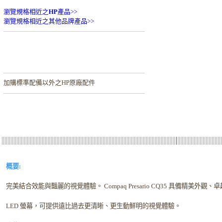
瀏覽規格相近之
HP
產品>>
瀏覽規格相近之其他品牌產品>>
加購
標準配備以外之HP原廠配件
概要:
完美結合效能與豔麗的視覺體驗。 Compaq Presario CQ35 具備精美外
LED 螢幕，可提供遠比過去更清晰、更生動鮮明的視覺體驗。