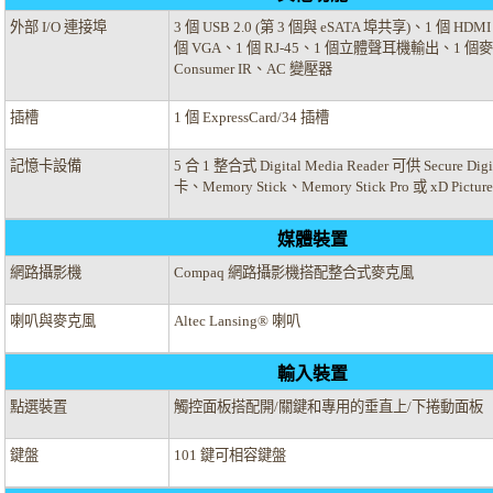
外部 I/O 連接埠
3 個 USB 2.0 (第 3 個與 eSATA 埠共享)、1 個 HDM
個 VGA、1 個 RJ-45、1 個立體聲耳機輸出、1 
Consumer IR、AC 變壓器
插槽
1 個 ExpressCard/34 插槽
記憶卡設備
5 合 1 整合式 Digital Media Reader 可供 Secure Dig
卡、Memory Stick、Memory Stick Pro 或 xD Pict
媒體裝置
網路攝影機
Compaq 網路攝影機搭配整合式麥克風
喇叭與麥克風
Altec Lansing® 喇叭
輸入裝置
點選裝置
觸控面板搭配開/關鍵和專用的垂直上/下捲動面板
鍵盤
101 鍵可相容鍵盤