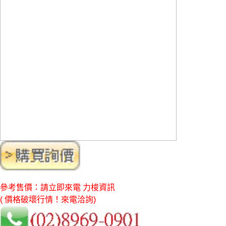
參考售價：請立即來電 力梭資訊
( 價格破壞行情！來電洽詢)