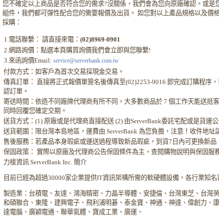
您不確定以上商品是否符合您的需求?沒關係，我們會為您向原廠確認。或是
組件，我們都可彈性配合您的需要報價及出貨。 如您對以上產品規格以及價
採購：
1.電話聯繫： 請直接來電：
(02)8969-0901
2.網路詢價：點選本頁購買詢價我們會立即與您聯繫!
3.來函詢價Email:
service@serverbank.com.tw
付款方式：如客戶為首次交易採現金交易。
傳真訂單： 直接將正式報價單簽名後傳真至(02)2253-9016 即完成訂購
認訂單。
寄送時間：依造不同廠牌代理商有所不同，大多數商品於 7 個工作天能送抵
同時回覆您確定交期。
送貨方式：(1) 原廠或是代理商直接配送 (2) 由ServerBank委託宅配或是貨
送貨範圍：限台灣本島地區，運費由 ServerBank 為您負擔，注意！收件地
售後服務：若產品本身瑕疵或運送過程導致新品瑕疵，到貨7日內可更換新品
保固政策： 實際以原廠及代理商公告保固條件為主，查閱購物說明與保固服
力梭資訊 ServerBank Inc. 簡介
目前已經為超過30000家企業提供IT資訊架構所需的軟硬體設備，各行業知
製造業：台積電、友達、鴻海精密、力晶半導體、安捷倫、台灣東芝、台灣
和碩聯合、東隆、建興電子、飛利浦明碁、泰金寶、神通、神達、偉創力、
達電腦、廣穎電通、聯華氣體、寶成工業、廣運、