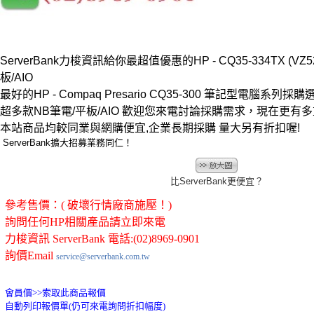
ServerBank力梭資訊給你最超值優惠的HP - CQ35-334TX (VZ52
板/AIO
最好的HP - Compaq Presario CQ35-300 筆記型電腦系列採購選
超多款NB筆電/平板/AIO 歡迎您來電討論採購需求，現在更有
本站商品均較同業與網購便宜,企業長期採購 量大另有折扣喔!
ServerBank擴大招募業務同仁！
比ServerBank更便宜？
參考售價：( 破壞行情廠商施壓！)
詢問任何HP相關產品請立即來電
力梭資訊 ServerBank 電話:(02)8969-0901
詢價Email
service@serverbank.com.tw
會員價>>
索取此商品報價
自動列印報價單(仍可來電詢問折扣幅度)