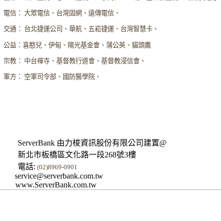
電信： 大眾電信、台灣固網、遠傳電信、
交通： 台北捷運公司、華航、五崧捷運、台灣智慧卡、
公益：喜憨兒、伊甸、陽光基金會、蒲公英、貓頭鷹
宗教： 中台禪寺、基督教行道會、基督教浸信會、
軍方： 空軍司令部、國防醫學院、
ServerBank 由力梭資訊股份有限公司建置@
新北市板橋區文化路一段268號3樓
電話:
(02)8969-0901
service@serverbank.com.tw
www.ServerBank.com.tw