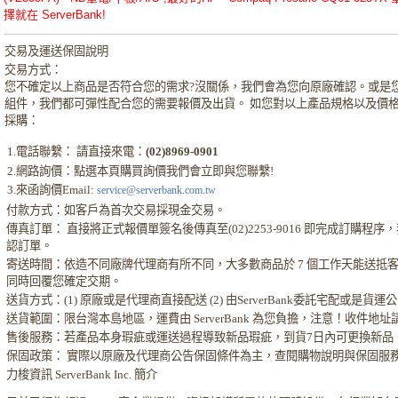
擇就在 ServerBank!
交易及運送保固說明
交易方式：
您不確定以上商品是否符合您的需求?沒關係，我們會為您向原廠確認。或是
組件，我們都可彈性配合您的需要報價及出貨。 如您對以上產品規格以及價
採購：
1.電話聯繫： 請直接來電：
(02)8969-0901
2.網路詢價：點選本頁購買詢價我們會立即與您聯繫!
3.來函詢價Email:
service@serverbank.com.tw
付款方式：如客戶為首次交易採現金交易。
傳真訂單： 直接將正式報價單簽名後傳真至(02)2253-9016 即完成訂購
認訂單。
寄送時間：依造不同廠牌代理商有所不同，大多數商品於 7 個工作天能送抵
同時回覆您確定交期。
送貨方式：(1) 原廠或是代理商直接配送 (2) 由ServerBank委託宅配或是貨
送貨範圍：限台灣本島地區，運費由 ServerBank 為您負擔，注意！收件地
售後服務：若產品本身瑕疵或運送過程導致新品瑕疵，到貨7日內可更換新品
保固政策： 實際以原廠及代理商公告保固條件為主，查閱購物說明與保固服
力梭資訊 ServerBank Inc. 簡介