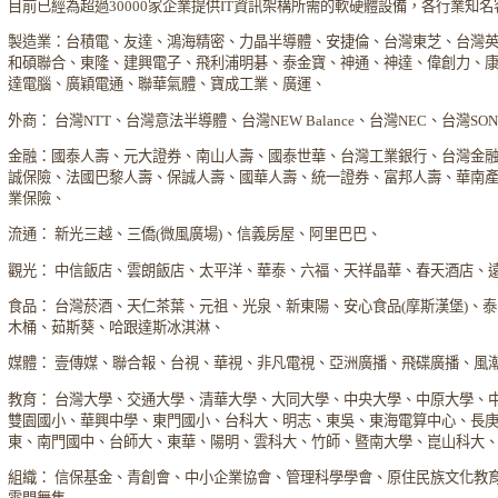
目前已經為超過30000家企業提供IT資訊架構所需的軟硬體設備，各行業知
製造業：台積電、友達、鴻海精密、力晶半導體、安捷倫、台灣東芝、台灣
和碩聯合、東隆、建興電子、飛利浦明碁、泰金寶、神通、神達、偉創力、
達電腦、廣穎電通、聯華氣體、寶成工業、廣運、
外商： 台灣NTT、台灣意法半導體、台灣NEW Balance、台灣NEC、台灣S
金融：國泰人壽、元大證券、南山人壽、國泰世華、台灣工業銀行、台灣金
誠保險、法國巴黎人壽、保誠人壽、國華人壽、統一證券、富邦人壽、華南
業保險、
流通： 新光三越、三僑(微風廣場)、信義房屋、阿里巴巴、
觀光： 中信飯店、雲朗飯店、太平洋、華泰、六福、天祥晶華、春天酒店、
食品： 台灣菸酒、天仁茶葉、元祖、光泉、新東陽、安心食品(摩斯漢堡)、
木桶、茹斯葵、哈跟達斯冰淇淋、
媒體： 壹傳媒、聯合報、台視、華視、非凡電視、亞洲廣播、飛碟廣播、風
教育： 台灣大學、交通大學、清華大學、大同大學、中央大學、中原大學、
雙園國小、華興中學、東門國小、台科大、明志、東吳、東海電算中心、長
東、南門國中、台師大、東華、陽明、雲科大、竹師、暨南大學、崑山科大
組織： 信保基金、青創會、中小企業協會、管理科學學會、原住民族文化教