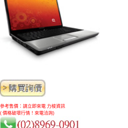
參考售價：請立即來電 力梭資訊
( 價格破壞行情！來電洽詢)