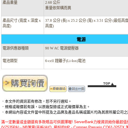
產品重量
2.68 公斤
重量依架構而異
產品尺寸 (寬度 x 深度 x
37.8 公分 (長) x 25.2 公分 (寬) x 3.51 公分 (最低高度
高度)
高度)
電源
電源供應器種類
90 W AC 電源變壓器
電池類型
6-cell 鋰離子(Li-Ion)電池
．本文件的資訊若有修改，恕不另行通知。
．規格或報價若有誤，以原廠型錄或正式報價單為主。
．本網站內容或文件當中所提及之品牌及產品名稱或圖片均為其原所屬公司之
滿一定數量或金額還有多款贈品可供選擇喔! ServerBank力梭資訊給你最超值優惠的H
(VZ535PA) - NB筆電/平板/AIO ,最好的HP - Compaq Presario CQ61-