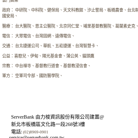
雲門舞集
政府： 中研院、中科院、健保局、天文科教館、汐止警局、板橋農會、台北
國安局、
醫療： 台大醫院、恩主公醫院、北京同仁堂、埔里基督教醫院、葛蘭素史克
電信： 大眾電信、台灣固網、遠傳電信、
交通： 台北捷運公司、華航、五崧捷運、台灣智慧卡、
公益：喜憨兒、伊甸、陽光基金會、蒲公英、貓頭鷹
宗教： 中台禪寺、基督教行道會、基督教浸信會、
軍方： 空軍司令部、國防醫學院、
ServerBank 由力梭資訊股份有限公司建置@
新北市板橋區文化路一段268號3樓
電話:
(02)8969-0901
service@serverbank.com.tw