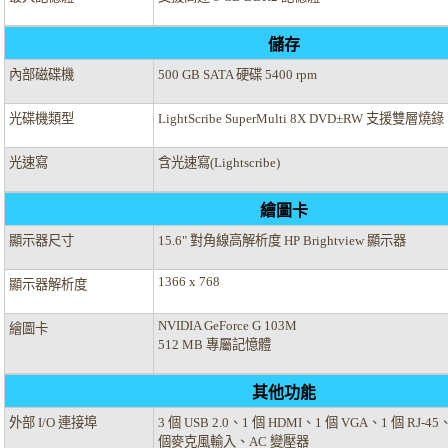
儲存
內部磁碟機
500 GB SATA 硬碟 5400 rpm
光碟機類型
LightScribe SuperMulti 8X DVD±RW 支援雙層燒錄
光速寫
含光速寫(Lightscribe)
繪圖卡
顯示器尺寸
15.6" 對角線高解析度 HP Brightview 顯示器
1366 x 768
顯示器解析度
NVIDIA GeForce G 103M
繪圖卡
512 MB 專屬記憶體
其他功能
外部 I/O 連接埠
3 個 USB 2.0、1 個 HDMI、1 個 VGA、1 個 RJ
個麥克風輸入、AC 變壓器