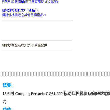
自動列印報價單(仍可來電詢問折扣幅度)
瀏覽規格相近之
HP
產品>>
瀏覽規格相近之其他品牌產品>>
加購
標準配備以外之HP原廠配件
概要:
15.6 吋 Compaq Presario CQ61-300 協助您輕鬆享有
力