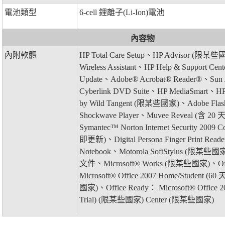
電池類型
6-cell 鋰離子(Li-Ion)電池
內容物
內附軟體
HP Total Care Setup、HP Advisor (限
Wireless Assistant、HP Help & Support Cen
Update、Adobe® Acrobat® Reader®、Sun
Cyberlink DVD Suite、HP MediaSmart、HP
by Wild Tangent (限某些國家)、Adobe Flas
Shockwave Player、Muvee Reveal (含
Symantec™ Norton Internet Security 2009
即更新)、Digital Persona Finger Print Reade
Notebook、Motorola SoftStylus (
文件、Microsoft® Works (限某些國家)、Offi
Microsoft® Office 2007 Home/Student 
國家)、Office Ready： Microsoft® Office 20
Trial) (限某些國家) Center (限某些國家)