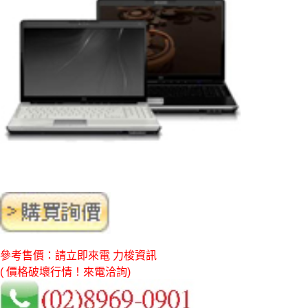
參考售價：請立即來電 力梭資訊
( 價格破壞行情！來電洽詢)