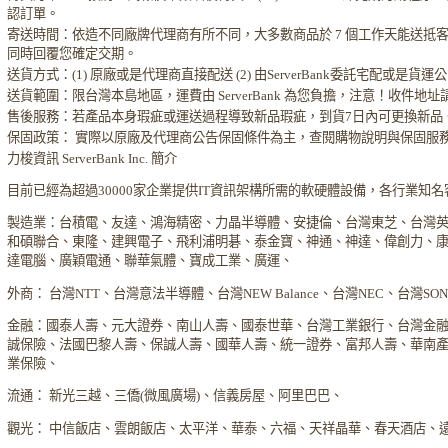
認訂單。
寄送時間：依造不同廠牌代理商有所不同，大多數商品於 7 個工作天能送抵
同時回覆您確定交期。
送貨方式：(1) 原廠或是代理商直接配送 (2) 由ServerBank委託宅配或是貨
送貨範圍：限台灣本島地區，運費由 ServerBank 為您負擔，注意！收件地
售後服務：若產品本身瑕疵或運送過程導致新品瑕疵，到貨7日內可更換新品
保固政策： 實際以原廠及代理商公告保固條件為主，查閱購物說明與保固服
力梭資訊 ServerBank Inc. 簡介
目前已經為超過30000家企業提供IT資訊架構所需的軟硬體設備，各行業知
製造業：台積電、友達、鴻海精密、力晶半導體、安捷倫、台灣東芝、台灣
和碩聯合、東隆、建興電子、飛利浦明碁、泰金寶、神通、神達、偉創力、
達電腦、廣穎電通、聯華氣體、寶成工業、廣運、
外商： 台灣NTT、台灣意法半導體、台灣NEW Balance、台灣NEC、台灣S
金融：國泰人壽、元大證券、南山人壽、國泰世華、台灣工業銀行、台灣金
誠保險、法國巴黎人壽、保誠人壽、國華人壽、統一證券、富邦人壽、華南
業保險、
流通： 新光三越、三僑(微風廣場)、信義房屋、阿里巴巴、
觀光： 中信飯店、雲朗飯店、太平洋、華泰、六福、天祥晶華、春天酒店、