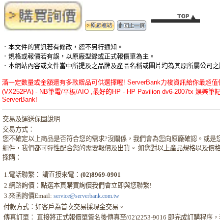
．本文件的資訊若有修改，恕不另行通知。
．規格或報價若有誤，以原廠型錄或正式報價單為主。
．本網站內容或文件當中所提及之品牌及產品名稱或圖片均為其原所屬公司之
滿一定數量或金額還有多款贈品可供選擇喔! ServerBank力梭資訊給你最超值優惠的H
(VX252PA) - NB筆電/平板/AIO ,最好的HP - HP Pavilion dv6-2007
ServerBank!
交易及運送保固說明
交易方式：
您不確定以上商品是否符合您的需求?沒關係，我們會為您向原廠確認。或是
組件，我們都可彈性配合您的需要報價及出貨。 如您對以上產品規格以及價
採購：
1.電話聯繫： 請直接來電：
(02)8969-0901
2.網路詢價：點選本頁購買詢價我們會立即與您聯繫!
3.來函詢價Email:
service@serverbank.com.tw
付款方式：如客戶為首次交易採現金交易。
傳真訂單： 直接將正式報價單簽名後傳真至(02)2253-9016 即完成訂購