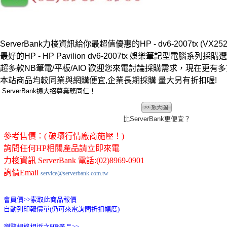
ServerBank力梭資訊給你最超值優惠的HP - dv6-2007tx (VX252
最好的HP - HP Pavilion dv6-2007tx 娛樂筆記型電腦系列採購選擇
超多款NB筆電/平板/AIO 歡迎您來電討論採購需求，現在更有
本站商品均較同業與網購便宜,企業長期採購 量大另有折扣喔!
ServerBank擴大招募業務同仁！
比ServerBank更便宜？
參考售價：( 破壞行情廠商施壓！)
詢問任何HP相關產品請立即來電
力梭資訊 ServerBank 電話:(02)8969-0901
詢價Email
service@serverbank.com.tw
會員價>>
索取此商品報價
自動列印報價單(仍可來電詢問折扣幅度)
瀏覽規格相近之
HP
產品>>