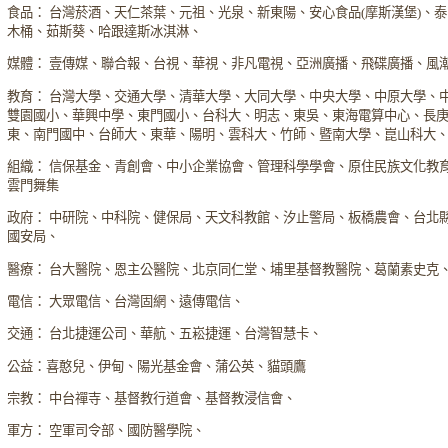
食品： 台灣菸酒、天仁茶葉、元祖、光泉、新東陽、安心食品(摩斯漢堡)、
木桶、茹斯葵、哈跟達斯冰淇淋、
媒體： 壹傳媒、聯合報、台視、華視、非凡電視、亞洲廣播、飛碟廣播、風
教育： 台灣大學、交通大學、清華大學、大同大學、中央大學、中原大學、
雙園國小、華興中學、東門國小、台科大、明志、東吳、東海電算中心、長
東、南門國中、台師大、東華、陽明、雲科大、竹師、暨南大學、崑山科大
組織： 信保基金、青創會、中小企業協會、管理科學學會、原住民族文化教
雲門舞集
政府： 中研院、中科院、健保局、天文科教館、汐止警局、板橋農會、台北
國安局、
醫療： 台大醫院、恩主公醫院、北京同仁堂、埔里基督教醫院、葛蘭素史克
電信： 大眾電信、台灣固網、遠傳電信、
交通： 台北捷運公司、華航、五崧捷運、台灣智慧卡、
公益：喜憨兒、伊甸、陽光基金會、蒲公英、貓頭鷹
宗教： 中台禪寺、基督教行道會、基督教浸信會、
軍方： 空軍司令部、國防醫學院、