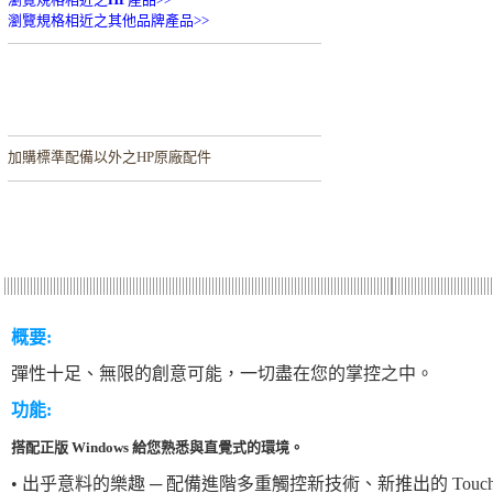
瀏覽規格相近之其他品牌產品>>
加購
標準配備以外之HP原廠配件
概要:
彈性十足、無限的創意可能，一切盡在您的掌控之中。
功能:
搭配正版 Windows 給您熟悉與直覺式的環境。
• 出乎意料的樂趣 ─ 配備進階多重觸控新技術、新推出的 Touchsm