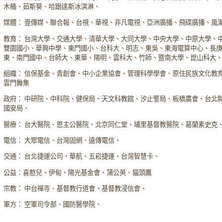
木桶、茹斯葵、哈跟達斯冰淇淋、
媒體： 壹傳媒、聯合報、台視、華視、非凡電視、亞洲廣播、飛碟廣播、風
教育： 台灣大學、交通大學、清華大學、大同大學、中央大學、中原大學、
雙園國小、華興中學、東門國小、台科大、明志、東吳、東海電算中心、長
東、南門國中、台師大、東華、陽明、雲科大、竹師、暨南大學、崑山科大
組織： 信保基金、青創會、中小企業協會、管理科學學會、原住民族文化教
雲門舞集
政府： 中研院、中科院、健保局、天文科教館、汐止警局、板橋農會、台北
國安局、
醫療： 台大醫院、恩主公醫院、北京同仁堂、埔里基督教醫院、葛蘭素史克
電信： 大眾電信、台灣固網、遠傳電信、
交通： 台北捷運公司、華航、五崧捷運、台灣智慧卡、
公益：喜憨兒、伊甸、陽光基金會、蒲公英、貓頭鷹
宗教： 中台禪寺、基督教行道會、基督教浸信會、
軍方： 空軍司令部、國防醫學院、