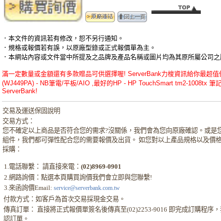
．本文件的資訊若有修改，恕不另行通知。
．規格或報價若有誤，以原廠型錄或正式報價單為主。
．本網站內容或文件當中所提及之品牌及產品名稱或圖片均為其原所屬公司之
滿一定數量或金額還有多款贈品可供選擇喔! ServerBank力梭資訊給你最超值優惠的H
(WJ449PA) - NB筆電/平板/AIO ,最好的HP - HP TouchSmart tm2-10
ServerBank!
交易及運送保固說明
交易方式：
您不確定以上商品是否符合您的需求?沒關係，我們會為您向原廠確認。或是
組件，我們都可彈性配合您的需要報價及出貨。 如您對以上產品規格以及價
採購：
1.電話聯繫： 請直接來電：
(02)8969-0901
2.網路詢價：點選本頁購買詢價我們會立即與您聯繫!
3.來函詢價Email:
service@serverbank.com.tw
付款方式：如客戶為首次交易採現金交易。
傳真訂單： 直接將正式報價單簽名後傳真至(02)2253-9016 即完成訂購
認訂單。