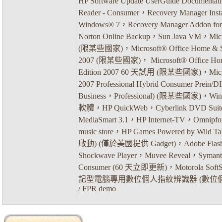
HP Software Update UserGuide Documenta
Reader - Consumer，Recovery Manager Instal
Windows® 7，Recovery Manager Addon fo
Norton Online Backup，Sun Java VM，Micr
(限某些國家)，Microsoft® Office Home & Stu
2007 (限某些國家)， Microsoft® Office Hom
Edition 2007 60 天試用 (限某些國家)，Micros
2007 Professional Hybrid Consumer Prein/D
Business，Professional) (限某些國家)，Wi
軟體，HP QuickWeb，Cyberlink DVD Suit
MediaSmart 3.1，HP Internet-TV，Omnipfone
music store，HP Games Powered by Wild
啟動) (僅於美國提供 Gadget)，Adobe Flash 
Shockwave Player，Muvee Reveal，Symante
Consumer (60 天立即更新)，Motorola Sof
記型電腦專用數位個人指紋辨識器 (數位
/ FPR demo