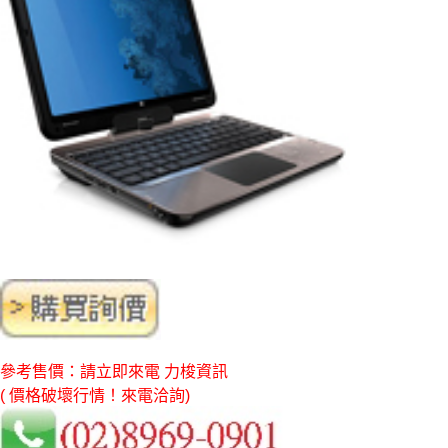
參考售價：請立即來電 力梭資訊
( 價格破壞行情！來電洽詢)