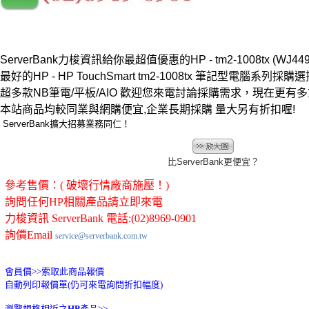
ServerBank力梭資訊給你最超值優惠的HP - tm2-1008tx (WJ449
最好的HP - HP TouchSmart tm2-1008tx 筆記型電腦系列採購選擇
超多款NB筆電/平板/AIO 歡迎您來電討論採購需求，現在更有
本站商品均較同業與網購便宜,企業長期採購 量大另有折扣喔!
ServerBank擴大招募業務同仁！
比ServerBank更便宜？
參考售價：( 破壞行情廠商施壓！)
詢問任何HP相關產品請立即來電
力梭資訊 ServerBank 電話:(02)8969-0901
詢價Email
service@serverbank.com.tw
會員價>>
索取此商品報價
自動列印報價單(仍可來電詢問折扣幅度)
瀏覽規格相近之
HP
產品>>