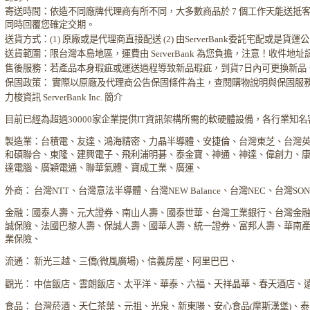
寄送時間：依造不同廠牌代理商有所不同，大多數商品於 7 個工作天能送抵
同時回覆您確定交期。
送貨方式：(1) 原廠或是代理商直接配送 (2) 由ServerBank委託宅配或是貨
送貨範圍：限台灣本島地區，運費由 ServerBank 為您負擔，注意！收件地
售後服務：若產品本身瑕疵或運送過程導致新品瑕疵，到貨7日內可更換新品
保固政策： 實際以原廠及代理商公告保固條件為主，查閱購物說明與保固服
力梭資訊 ServerBank Inc. 簡介
目前已經為超過30000家企業提供IT資訊架構所需的軟硬體設備，各行業知
製造業：台積電、友達、鴻海精密、力晶半導體、安捷倫、台灣東芝、台灣
和碩聯合、東隆、建興電子、飛利浦明碁、泰金寶、神通、神達、偉創力、
達電腦、廣穎電通、聯華氣體、寶成工業、廣運、
外商： 台灣NTT、台灣意法半導體、台灣NEW Balance、台灣NEC、台灣S
金融：國泰人壽、元大證券、南山人壽、國泰世華、台灣工業銀行、台灣金
誠保險、法國巴黎人壽、保誠人壽、國華人壽、統一證券、富邦人壽、華南
業保險、
流通： 新光三越、三僑(微風廣場)、信義房屋、阿里巴巴、
觀光： 中信飯店、雲朗飯店、太平洋、華泰、六福、天祥晶華、春天酒店、
食品： 台灣菸酒、天仁茶葉、元祖、光泉、新東陽、安心食品(摩斯漢堡)、