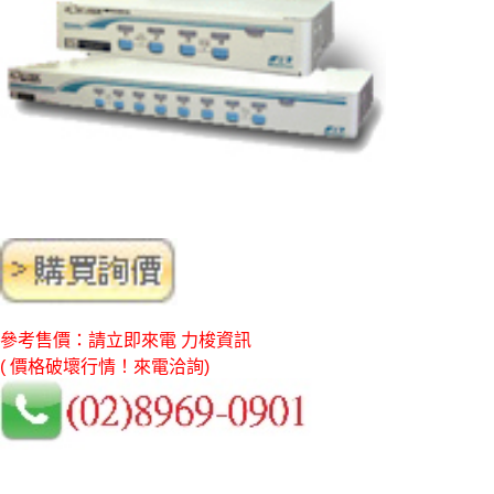
參考售價：請立即來電 力梭資訊
( 價格破壞行情！來電洽詢)