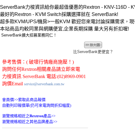
ServerBank力梭資訊給你最超值優惠的Rextron - KNV-116D - 
最好的Rextron - KVM Switch
採購選擇就在 ServerBank!
超多款KVM/UPS/機房>一般KVM 歡迎您來電討論採購需求
本站商品均較同業與網購便宜,企業長期採購 量大另有折扣喔!
ServerBank擴大招募業務同仁！
比ServerBank更便宜？
參考售價：( 破壞行情廠商施壓！)
詢問任何Rextron相關產品請立即來電
力梭資訊 ServerBank 電話:(02)8969-0901
詢價Email
service@serverbank.com.tw
會員價>>
索取此商品報價
自動列印報價單(仍可來電詢問折扣幅度)
瀏覽規格相近之
Rextron
產品>>
瀏覽規格相近之其他品牌產品>>