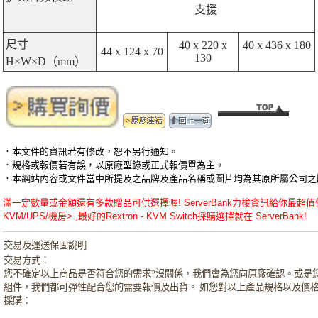
支援
尺寸
40 x 220 x
40 x 436 x 180
44 x 124 x 70
130
H×W×D（mm）
．本文件的資訊若有修改，恕不另行通知。
．規格或報價若有誤，以原廠型錄或正式報價單為主。
．本網站內容或文件當中所提及之品牌及產品名稱或圖片均為其原所屬公司之
滿一定數量或金額還有多款贈品可供選擇喔! ServerBank力梭資訊給你最超值優惠的Rex
KVM/UPS/機房> ,最好的Rextron - KVM Switch
採購選擇就在 ServerBank!
交易及運送保固說明
交易方式：
您不確定以上商品是否符合您的需求?沒關係，我們會為您向原廠確認。或是
組件，我們都可彈性配合您的需要報價及出貨。 如您對以上產品規格以及價
採購：