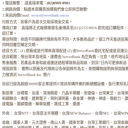
1.電話聯繫： 請直接來電：
(02)8969-0901
2.網路詢價：點選本頁購買詢價我們會立即與您聯繫!
3.來函詢價Email:
service@serverbank.com.tw
付款方式：如客戶為首次交易採現金交易。
傳真訂單： 直接將正式報價單簽名後傳真至(02)2253-9016 即完成訂購
認訂單。
寄送時間：依造不同廠牌代理商有所不同，大多數商品於 7 個工作天能送抵
同時回覆您確定交期。
送貨方式：(1) 原廠或是代理商直接配送 (2) 由ServerBank委託宅配或是貨
送貨範圍：限台灣本島地區，運費由 ServerBank 為您負擔，注意！收件地
售後服務：若產品本身瑕疵或運送過程導致新品瑕疵，到貨7日內可更換新品
保固政策： 實際以原廠及代理商公告保固條件為主，查閱購物說明與保固服
力梭資訊 ServerBank Inc. 簡介
目前已經為超過30000家企業提供IT資訊架構所需的軟硬體設備，各行業知
製造業：台積電、友達、鴻海精密、力晶半導體、安捷倫、台灣東芝、台灣
和碩聯合、東隆、建興電子、飛利浦明碁、泰金寶、神通、神達、偉創力、
達電腦、廣穎電通、聯華氣體、寶成工業、廣運、
外商： 台灣NTT、台灣意法半導體、台灣NEW Balance、台灣NEC、台灣S
金融：國泰人壽、元大證券、南山人壽、國泰世華、台灣工業銀行、台灣金
誠保險、法國巴黎人壽、保誠人壽、國華人壽、統一證券、富邦人壽、華南