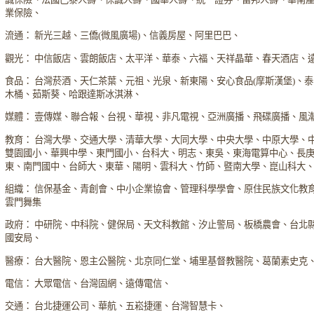
業保險、
流通： 新光三越、三僑(微風廣場)、信義房屋、阿里巴巴、
觀光： 中信飯店、雲朗飯店、太平洋、華泰、六福、天祥晶華、春天酒店、
食品： 台灣菸酒、天仁茶葉、元祖、光泉、新東陽、安心食品(摩斯漢堡)、
木桶、茹斯葵、哈跟達斯冰淇淋、
媒體： 壹傳媒、聯合報、台視、華視、非凡電視、亞洲廣播、飛碟廣播、風
教育： 台灣大學、交通大學、清華大學、大同大學、中央大學、中原大學、
雙園國小、華興中學、東門國小、台科大、明志、東吳、東海電算中心、長
東、南門國中、台師大、東華、陽明、雲科大、竹師、暨南大學、崑山科大
組織： 信保基金、青創會、中小企業協會、管理科學學會、原住民族文化教
雲門舞集
政府： 中研院、中科院、健保局、天文科教館、汐止警局、板橋農會、台北
國安局、
醫療： 台大醫院、恩主公醫院、北京同仁堂、埔里基督教醫院、葛蘭素史克
電信： 大眾電信、台灣固網、遠傳電信、
交通： 台北捷運公司、華航、五崧捷運、台灣智慧卡、