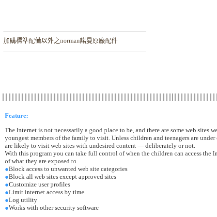
加購
標準配備以外之norman諾曼原廠配件
Feature:
The Internet is not necessarily a good place to be, and there are some web sites w
youngest members of the family to visit. Unless children and teenagers are under 
are likely to visit web sites with undesired content — deliberately or not.
With this program you can take full control of when the children can access the In
of what they are exposed to.
●
Block access to unwanted web site categories
●
Block all web sites except approved sites
●
Customize user profiles
●
Limit internet access by time
●
Log utility
●
Works with other security software