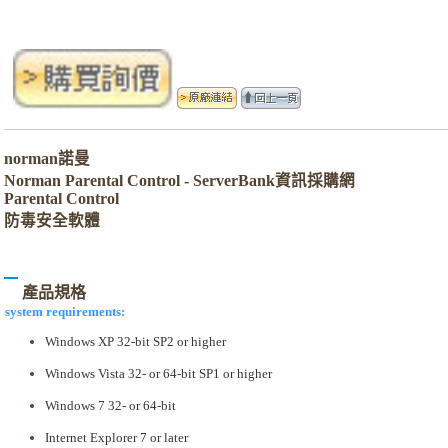
norman諾曼
Norman Parental Control - ServerBank資訊採購網
Parental Control
防毒安全軟體
產品規格
system requirements:
Windows XP 32-bit SP2 or higher
Windows Vista 32- or 64-bit SP1 or higher
Windows 7 32- or 64-bit
Internet Explorer 7 or later