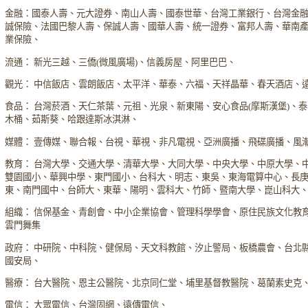
金融：國泰人壽、元大證券、南山人壽、國泰世華、台灣工業銀行、台灣金
誠保險、法國巴黎人壽、保誠人壽、國華人壽、統一證券、富邦人壽、華南
業保險、
流通： 新光三越、三僑(微風廣場)、信義房屋、阿里巴巴、
觀光： 中信飯店、雲朗飯店、太平洋、華泰、六福、天祥晶華、春天酒店、
食品： 台灣菸酒、天仁茶葉、元祖、光泉、新東陽、安心食品(摩斯漢堡)、
木桶、茹斯葵、哈跟達斯冰淇淋、
媒體： 壹傳媒、聯合報、台視、華視、非凡電視、亞洲廣播、飛碟廣播、風
教育： 台灣大學、交通大學、清華大學、大同大學、中央大學、中原大學、
雙園國小、華興中學、東門國小、台科大、明志、東吳、東海電算中心、長
東、南門國中、台師大、東華、陽明、雲科大、竹師、暨南大學、崑山科大
組織： 信保基金、青創會、中小企業協會、管理科學學會、原住民族文化教
雲門舞集
政府： 中研院、中科院、健保局、天文科教館、汐止警局、板橋農會、台北
國安局、
醫療： 台大醫院、恩主公醫院、北京同仁堂、埔里基督教醫院、葛蘭素史克
電信： 大眾電信、台灣固網、遠傳電信、