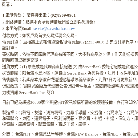
採購：
1.電話聯繫： 請直接來電：
(02)8969-0901
2.網路詢價：點選本頁購買詢價我們會立即與您聯繫!
3.來函詢價Email:
service@serverbank.com.tw
付款方式：如客戶為首次交易採現金交易。
傳真訂單： 直接將正式報價單簽名後傳真至(02)2253-9016 即完成訂購
認訂單。
寄送時間：依造不同廠牌代理商有所不同，大多數商品於 7 個工作天能送抵
同時回覆您確定交期。
送貨方式：(1) 原廠或是代理商直接配送 (2) 由ServerBank委託宅配或是貨
送貨範圍：限台灣本島地區，運費由 ServerBank 為您負擔，注意！收件地
售後服務：若產品本身瑕疵或運送過程導致新品瑕疵，到貨7日內可更換新品
保固政策： 實際以原廠及代理商公告保固條件為主，查閱購物說明與保固服
力梭資訊 ServerBank Inc. 簡介
目前已經為超過30000家企業提供IT資訊架構所需的軟硬體設備，各行業知
製造業：台積電、友達、鴻海精密、力晶半導體、安捷倫、台灣東芝、台灣
和碩聯合、東隆、建興電子、飛利浦明碁、泰金寶、神通、神達、偉創力、
達電腦、廣穎電通、聯華氣體、寶成工業、廣運、
外商： 台灣NTT、台灣意法半導體、台灣NEW Balance、台灣NEC、台灣S