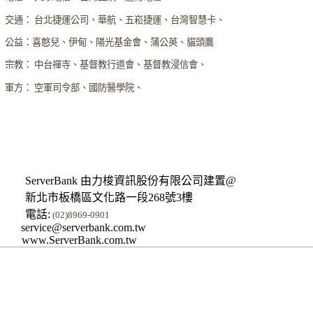
交通： 台北捷運公司、華航、五崧捷運、台灣智慧卡、
公益：喜憨兒、伊甸、陽光基金會、蒲公英、貓頭鷹
宗教： 中台禪寺、基督教行道會、基督教浸信會、
軍方： 空軍司令部、國防醫學院、
ServerBank 由力梭資訊股份有限公司建置@
新北市板橋區文化路一段268號3樓
電話:
(02)8969-0901
service@serverbank.com.tw
www.ServerBank.com.tw