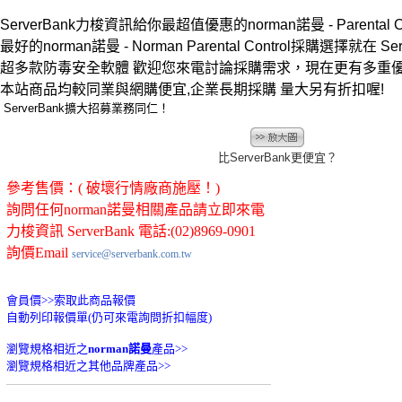
ServerBank力梭資訊給你最超值優惠的norman諾曼 - Parental C
最好的norman諾曼 - Norman Parental Control採購選擇就在 Serv
超多款防毒安全軟體 歡迎您來電討論採購需求，現在更有多重
本站商品均較同業與網購便宜,企業長期採購 量大另有折扣喔!
ServerBank擴大招募業務同仁！
比ServerBank更便宜？
參考售價：( 破壞行情廠商施壓！)
詢問任何norman諾曼相關產品請立即來電
力梭資訊 ServerBank 電話:(02)8969-0901
詢價Email
service@serverbank.com.tw
會員價>>
索取此商品報價
自動列印報價單(仍可來電詢問折扣幅度)
瀏覽規格相近之
norman諾曼
產品>>
瀏覽規格相近之其他品牌產品>>