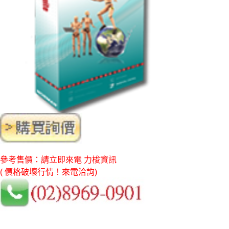
參考售價：請立即來電 力梭資訊
( 價格破壞行情！來電洽詢)