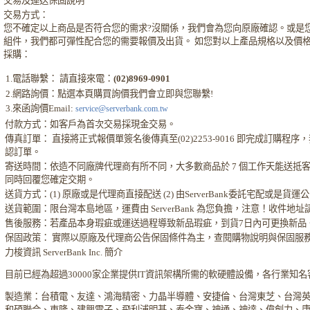
交易及運送保固說明
交易方式：
您不確定以上商品是否符合您的需求?沒關係，我們會為您向原廠確認。或是
組件，我們都可彈性配合您的需要報價及出貨。 如您對以上產品規格以及價
採購：
1.電話聯繫： 請直接來電：
(02)8969-0901
2.網路詢價：點選本頁購買詢價我們會立即與您聯繫!
3.來函詢價Email:
service@serverbank.com.tw
付款方式：如客戶為首次交易採現金交易。
傳真訂單： 直接將正式報價單簽名後傳真至(02)2253-9016 即完成訂購
認訂單。
寄送時間：依造不同廠牌代理商有所不同，大多數商品於 7 個工作天能送抵
同時回覆您確定交期。
送貨方式：(1) 原廠或是代理商直接配送 (2) 由ServerBank委託宅配或是貨
送貨範圍：限台灣本島地區，運費由 ServerBank 為您負擔，注意！收件地
售後服務：若產品本身瑕疵或運送過程導致新品瑕疵，到貨7日內可更換新品
保固政策： 實際以原廠及代理商公告保固條件為主，查閱購物說明與保固服
力梭資訊 ServerBank Inc. 簡介
目前已經為超過30000家企業提供IT資訊架構所需的軟硬體設備，各行業知
製造業：台積電、友達、鴻海精密、力晶半導體、安捷倫、台灣東芝、台灣
和碩聯合、東隆、建興電子、飛利浦明碁、泰金寶、神通、神達、偉創力、