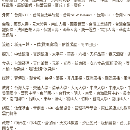
達電腦、廣穎電通、聯華氣體、寶成工業、廣運、
外商： 台灣NTT、台灣意法半導體、台灣NEW Balance、台灣NEC、台灣S
金融：國泰人壽、元大證券、南山人壽、國泰世華、台灣工業銀行、台灣金
誠保險、法國巴黎人壽、保誠人壽、國華人壽、統一證券、富邦人壽、華南
業保險、
流通： 新光三越、三僑(微風廣場)、信義房屋、阿里巴巴、
觀光： 中信飯店、雲朗飯店、太平洋、華泰、六福、天祥晶華、春天酒店、
食品： 台灣菸酒、天仁茶葉、元祖、光泉、新東陽、安心食品(摩斯漢堡)、
木桶、茹斯葵、哈跟達斯冰淇淋、
媒體： 壹傳媒、聯合報、台視、華視、非凡電視、亞洲廣播、飛碟廣播、風
教育： 台灣大學、交通大學、清華大學、大同大學、中央大學、中原大學、
雙園國小、華興中學、東門國小、台科大、明志、東吳、東海電算中心、長
東、南門國中、台師大、東華、陽明、雲科大、竹師、暨南大學、崑山科大
組織： 信保基金、青創會、中小企業協會、管理科學學會、原住民族文化教
雲門舞集
政府： 中研院、中科院、健保局、天文科教館、汐止警局、板橋農會、台北
國安局、