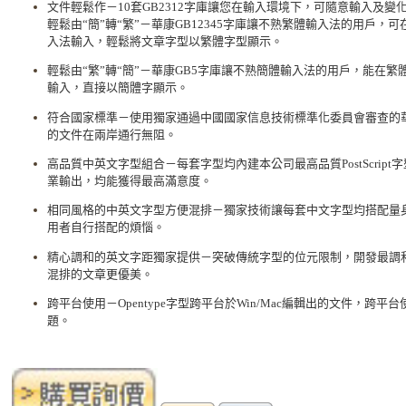
文件輕鬆作－10套GB2312字庫讓您在輸入環境下，可隨意輸入及變
輕鬆由“簡”轉“繁”－華康GB12345字庫讓不熟繁體輸入法的用戶，
入法輸入，輕鬆將文章字型以繁體字型顯示。
輕鬆由“繁”轉“簡”－華康GB5字庫讓不熟簡體輸入法的用戶，能在
輸入，直接以簡體字顯示。
符合國家標準－使用獨家通過中國國家信息技術標準化委員會審查的華康
的文件在兩岸通行無阻。
高品質中英文字型組合－每套字型均內建本公司最高品質PostScrip
業輸出，均能獲得最高滿意度。
相同風格的中英文字型方便混排－獨家技術讓每套中文字型均搭配量
用者自行搭配的煩惱。
精心調和的英文字距獨家提供－突破傳統字型的位元限制，開發最調
混排的文章更優美。
跨平台使用－Opentype字型跨平台於Win/Mac編輯出的文件，跨
題。