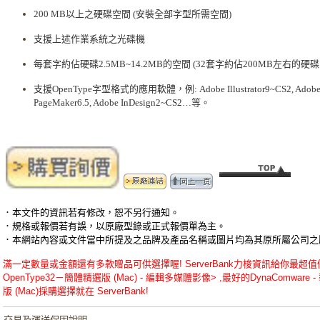
200 MB以上之硬碟空間 (安裝全部字型所需空間)
支援上述作業系統之光碟機
每套字約佔硬碟2.5MB~14.2MB的空間 (32套字約佔200MB左右的硬碟
支援OpenType字型格式的應用軟體，例: Adobe Illustrator9~CS2, Adobe P
PageMaker6.5, Adobe InDesign2~CS2…等。
．本文件的資訊若有修改，恕不另行通知。
．規格或報價若有誤，以原廠型錄或正式報價單為主。
．本網站內容或文件當中所提及之品牌及產品名稱或圖片均為其原所屬公司之
滿一定數量或金額還有多款贈品可供選擇喔! ServerBank力梭資訊給你最超值優惠的
OpenType32－簡體精選版 (Mac) - 編輯多媒體影像> ,最好的DynaComware 
版 (Mac)採購選擇就在 ServerBank!