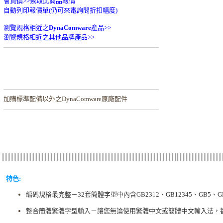
會員價>>
索取此商品報價
自動列印報價單(仍可來電詢問折扣幅度)
瀏覽規格相近之
DynaComware
產品>>
瀏覽規格相近之其他品牌產品>>
加購
標準配備以外之DynaComware原廠配件
特色:
編碼規格最完整－32套簡體字型中內含GB2312、GB12345、GB5、G
整合簡體繁體字型輸入－讓您無論使用繁體中文或簡體中文輸入法，