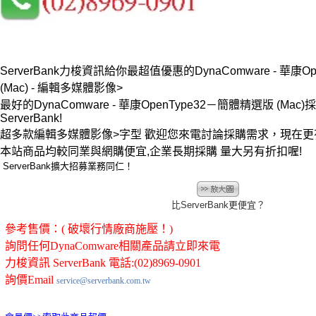
ServerBank力梭資訊給你最超值優惠的DynaComware - 華康O
(Mac) - 編輯多媒體影像>
最好的DynaComware - 華康OpenType32－簡體精選版 (Ma
ServerBank!
超多款編輯多媒體影像>字型 歡迎您來電討論採購需求，現在
本站商品均較同業與網購便宜,企業長期採購 量大另有折扣喔!
ServerBank擴大招募業務同仁！
比ServerBank更便宜？
參考售價：( 破壞行情廠商施壓！)
詢問任何DynaComware相關產品請立即來電
力梭資訊 ServerBank 電話:(02)8969-0901
詢價Email
service@serverbank.com.tw