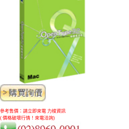
參考售價：請立即來電 力梭資訊
( 價格破壞行情！來電洽詢)