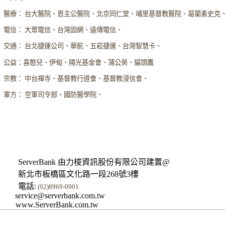
醫療： 台大醫院、恩主公醫院、北京同仁堂、埔里基督教醫院、葛蘭素史克
電信： 大眾電信、台灣固網、遠傳電信、
交通： 台北捷運公司、華航、五崧捷運、台灣智慧卡、
公益：喜憨兒、伊甸、陽光基金會、蒲公英、貓頭鷹
宗教： 中台禪寺、基督教行道會、基督教浸信會、
軍方： 空軍司令部、國防醫學院、
ServerBank 由力梭資訊股份有限公司建置@
新北市板橋區文化路一段268號3樓
電話:
(02)8969-0901
service@serverbank.com.tw
www.ServerBank.com.tw