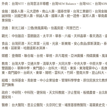
外商： 台灣NTT、台灣意法半導體、台灣NEW Balance、台灣NEC、台灣S
金融：國泰人壽、元大證券、南山人壽、國泰世華、台灣工業銀行、台灣金
誠保險、法國巴黎人壽、保誠人壽、國華人壽、統一證券、富邦人壽、華南
業保險、
流通： 新光三越、三僑(微風廣場)、信義房屋、阿里巴巴、
觀光： 中信飯店、雲朗飯店、太平洋、華泰、六福、天祥晶華、春天酒店、
食品： 台灣菸酒、天仁茶葉、元祖、光泉、新東陽、安心食品(摩斯漢堡)、
木桶、茹斯葵、哈跟達斯冰淇淋、
媒體： 壹傳媒、聯合報、台視、華視、非凡電視、亞洲廣播、飛碟廣播、風
教育： 台灣大學、交通大學、清華大學、大同大學、中央大學、中原大學、
雙園國小、華興中學、東門國小、台科大、明志、東吳、東海電算中心、長
東、南門國中、台師大、東華、陽明、雲科大、竹師、暨南大學、崑山科大
組織： 信保基金、青創會、中小企業協會、管理科學學會、原住民族文化教
雲門舞集
政府： 中研院、中科院、健保局、天文科教館、汐止警局、板橋農會、台北
國安局、
醫療： 台大醫院、恩主公醫院、北京同仁堂、埔里基督教醫院、葛蘭素史克