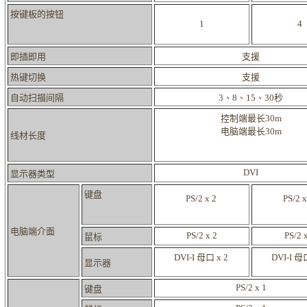
按键板的按钮
1
4
即插即用
支援
热键切换
支援
自动扫描间隔
3、8、15、30秒
控制端最长30m
电脑端最长30m
线材长度
DVI
显示器类型
键盘
PS/2 x 2
PS/2 x
电脑端介面
PS/2 x 2
PS/2 
鼠标
DVI-I 母口 x 2
DVI-I 母
显示器
PS/2 x 1
键盘