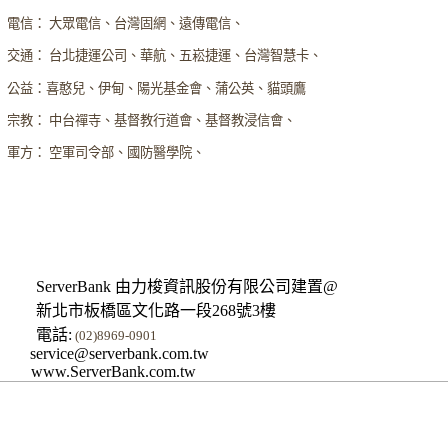
電信： 大眾電信、台灣固網、遠傳電信、
交通： 台北捷運公司、華航、五崧捷運、台灣智慧卡、
公益：喜憨兒、伊甸、陽光基金會、蒲公英、貓頭鷹
宗教： 中台禪寺、基督教行道會、基督教浸信會、
軍方： 空軍司令部、國防醫學院、
ServerBank 由力梭資訊股份有限公司建置@
新北市板橋區文化路一段268號3樓
電話:
(02)8969-0901
service@serverbank.com.tw
www.ServerBank.com.tw