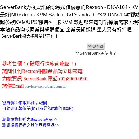
ServerBank力梭資訊給你最超值優惠的Rextron - DNV-104 - K
最好的Rextron - KVM Switch DVI Standrad PS/2 DNV-104
超多款KVM/UPS/機房>一般KVM 歡迎您來電討論採購需求
本站商品均較同業與網購便宜,企業長期採購 量大另有折扣喔!
ServerBank擴大招募業務同仁！
比ServerBank更便宜？
參考售價：( 破壞行情廠商施壓！)
詢問任何Rextron相關產品請立即來電
力梭資訊 ServerBank 電話:(02)8969-0901
詢價Email
service@serverbank.com.tw
會員價>>
索取此商品報價
自動列印報價單(仍可來電詢問折扣幅度)
瀏覽規格相近之
Rextron
產品>>
瀏覽規格相近之其他品牌產品>>