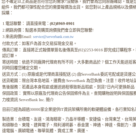
您不確定以上商品是否符合您的需求?沒關係，我們會為您向原廠確認。或是
組件，我們都可彈性配合您的需要報價及出貨。 如您對以上產品規格以及價
採購：
1.電話聯繫： 請直接來電：
(02)8969-0901
2.網路詢價：點選本頁購買詢價我們會立即與您聯繫!
3.來函詢價Email:
service@serverbank.com.tw
付款方式：如客戶為首次交易採現金交易。
傳真訂單： 直接將正式報價單簽名後傳真至(02)2253-9016 即完成訂購
認訂單。
寄送時間：依造不同廠牌代理商有所不同，大多數商品於 7 個工作天能送抵
同時回覆您確定交期。
送貨方式：(1) 原廠或是代理商直接配送 (2) 由ServerBank委託宅配或是貨
送貨範圍：限台灣本島地區，運費由 ServerBank 為您負擔，注意！收件地
售後服務：若產品本身瑕疵或運送過程導致新品瑕疵，到貨7日內可更換新品
保固政策： 實際以原廠及代理商公告保固條件為主，查閱購物說明與保固服
力梭資訊 ServerBank Inc. 簡介
目前已經為超過30000家企業提供IT資訊架構所需的軟硬體設備，各行業知
製造業：台積電、友達、鴻海精密、力晶半導體、安捷倫、台灣東芝、台灣
和碩聯合、東隆、建興電子、飛利浦明碁、泰金寶、神通、神達、偉創力、
達電腦、廣穎電通、聯華氣體、寶成工業、廣運、