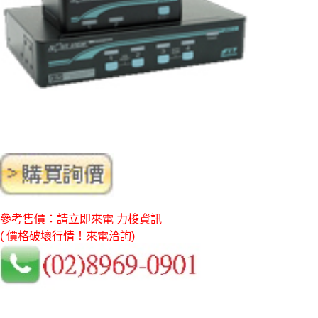
參考售價：請立即來電 力梭資訊
( 價格破壞行情！來電洽詢)