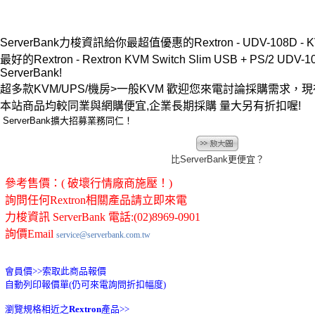
ServerBank力梭資訊給你最超值優惠的Rextron - UDV-108D - 
最好的Rextron - Rextron KVM Switch Slim USB + PS/2 
ServerBank!
超多款KVM/UPS/機房>一般KVM 歡迎您來電討論採購需求
本站商品均較同業與網購便宜,企業長期採購 量大另有折扣喔!
ServerBank擴大招募業務同仁！
比ServerBank更便宜？
參考售價：( 破壞行情廠商施壓！)
詢問任何Rextron相關產品請立即來電
力梭資訊 ServerBank 電話:(02)8969-0901
詢價Email
service@serverbank.com.tw
會員價>>
索取此商品報價
自動列印報價單(仍可來電詢問折扣幅度)
瀏覽規格相近之
Rextron
產品>>