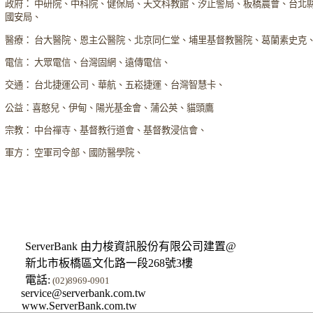
政府： 中研院、中科院、健保局、天文科教館、汐止警局、板橋農會、台北
國安局、
醫療： 台大醫院、恩主公醫院、北京同仁堂、埔里基督教醫院、葛蘭素史克
電信： 大眾電信、台灣固網、遠傳電信、
交通： 台北捷運公司、華航、五崧捷運、台灣智慧卡、
公益：喜憨兒、伊甸、陽光基金會、蒲公英、貓頭鷹
宗教： 中台禪寺、基督教行道會、基督教浸信會、
軍方： 空軍司令部、國防醫學院、
ServerBank 由力梭資訊股份有限公司建置@
新北市板橋區文化路一段268號3樓
電話:
(02)8969-0901
service@serverbank.com.tw
www.ServerBank.com.tw