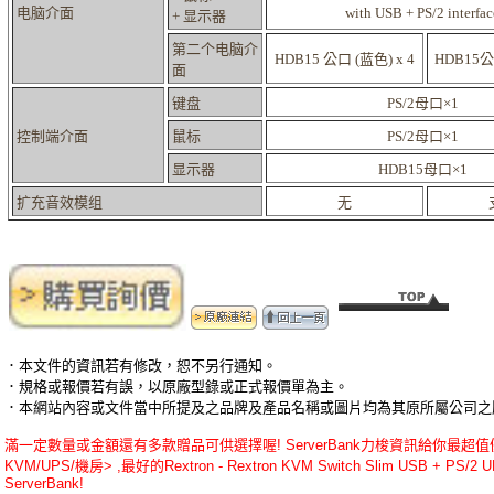
电脑介面
with USB + PS/2 interfac
+ 显示器
第二个电脑介
HDB15 公口 (蓝色) x 4
HDB15公
面
键盘
PS/2母口×1
控制端介面
鼠标
PS/2母口×1
显示器
HDB15母口×1
扩充音效模组
无
．本文件的資訊若有修改，恕不另行通知。
．規格或報價若有誤，以原廠型錄或正式報價單為主。
．本網站內容或文件當中所提及之品牌及產品名稱或圖片均為其原所屬公司之
滿一定數量或金額還有多款贈品可供選擇喔! ServerBank力梭資訊給你最超值優惠的Rex
KVM/UPS/機房> ,最好的Rextron - Rextron KVM Switch Slim USB + PS
ServerBank!