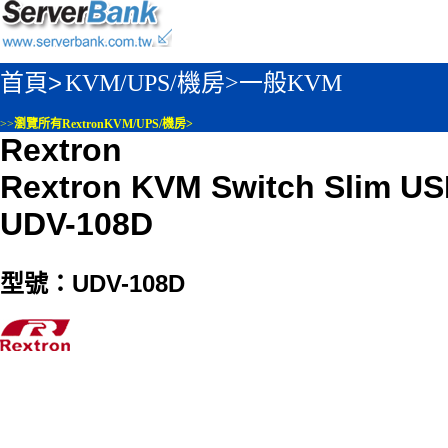
首頁>
KVM/UPS/機房>
一般KVM
>>
瀏覽所有RextronKVM/UPS/機房>
Rextron
Rextron KVM Switch Slim US
UDV-108D
型號：UDV-108D