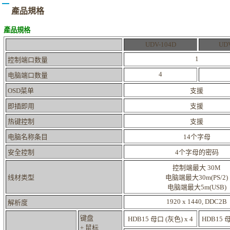
產品規格
產品規格
UDV-104D
UD
1
控制端口数量
4
电脑端口数量
OSD菜单
支援
即插即用
支援
热键控制
支援
电脑名称条目
14个字母
安全控制
4个字母的密码
控制端最大 30M
线材类型
电脑端最大30m(PS/2)
电脑端最大5m(USB)
1920 x 1440, DDC2B
解析度
键盘
HDB15 母口 (灰色) x 4
HDB15 母
+ 鼠标