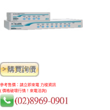
參考售價：請立即來電 力梭資訊
( 價格破壞行情！來電洽詢)