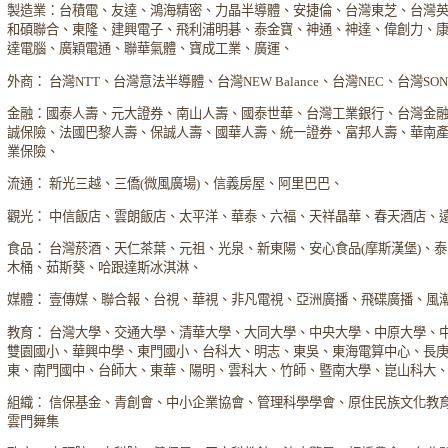
製造業：台積電、友達、鴻海精密、力晶半導體、安捷倫、台灣東芝、台灣
和碩聯合、東隆、建興電子、飛利浦明碁、泰金寶、神通、神達、偉創力、
達電腦、廣穎電通、聯華氣體、寶成工業、廣運、
外商： 台灣NTT、台灣意法半導體、台灣NEW Balance、台灣NEC、台灣S
金融：國泰人壽、元大證券、南山人壽、國泰世華、台灣工業銀行、台灣金
誠保險、法國巴黎人壽、保誠人壽、國華人壽、統一證券、富邦人壽、華南
業保險、
流通： 新光三越、三僑(微風廣場)、信義房屋、阿里巴巴、
觀光： 中信飯店、雲朗飯店、太平洋、華泰、六福、天祥晶華、春天酒店、
食品： 台灣菸酒、天仁茶葉、元祖、光泉、新東陽、安心食品(摩斯漢堡)、
木桶、茹斯葵、哈跟達斯冰淇淋、
媒體： 壹傳媒、聯合報、台視、華視、非凡電視、亞洲廣播、飛碟廣播、風
教育： 台灣大學、交通大學、清華大學、大同大學、中央大學、中原大學、
雙園國小、華興中學、東門國小、台科大、明志、東吳、東海電算中心、長
東、南門國中、台師大、東華、陽明、雲科大、竹師、暨南大學、崑山科大
組織： 信保基金、青創會、中小企業協會、管理科學學會、原住民族文化教
雲門舞集