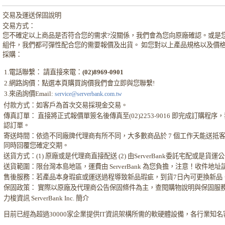
交易及運送保固說明
交易方式：
您不確定以上商品是否符合您的需求?沒關係，我們會為您向原廠確認。或是
組件，我們都可彈性配合您的需要報價及出貨。 如您對以上產品規格以及價
採購：
1.電話聯繫： 請直接來電：
(02)8969-0901
2.網路詢價：點選本頁購買詢價我們會立即與您聯繫!
3.來函詢價Email:
service@serverbank.com.tw
付款方式：如客戶為首次交易採現金交易。
傳真訂單： 直接將正式報價單簽名後傳真至(02)2253-9016 即完成訂購
認訂單。
寄送時間：依造不同廠牌代理商有所不同，大多數商品於 7 個工作天能送抵
同時回覆您確定交期。
送貨方式：(1) 原廠或是代理商直接配送 (2) 由ServerBank委託宅配或是貨
送貨範圍：限台灣本島地區，運費由 ServerBank 為您負擔，注意！收件地
售後服務：若產品本身瑕疵或運送過程導致新品瑕疵，到貨7日內可更換新品
保固政策： 實際以原廠及代理商公告保固條件為主，查閱購物說明與保固服
力梭資訊 ServerBank Inc. 簡介
目前已經為超過30000家企業提供IT資訊架構所需的軟硬體設備，各行業知