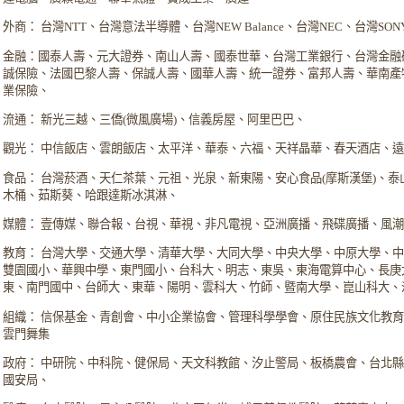
外商： 台灣NTT、台灣意法半導體、台灣NEW Balance、台灣NEC、台灣S
金融：國泰人壽、元大證券、南山人壽、國泰世華、台灣工業銀行、台灣金融
誠保險、法國巴黎人壽、保誠人壽、國華人壽、統一證券、富邦人壽、華南產
業保險、
流通： 新光三越、三僑(微風廣場)、信義房屋、阿里巴巴、
觀光： 中信飯店、雲朗飯店、太平洋、華泰、六福、天祥晶華、春天酒店、
食品： 台灣菸酒、天仁茶葉、元祖、光泉、新東陽、安心食品(摩斯漢堡)、
木桶、茹斯葵、哈跟達斯冰淇淋、
媒體： 壹傳媒、聯合報、台視、華視、非凡電視、亞洲廣播、飛碟廣播、風
教育： 台灣大學、交通大學、清華大學、大同大學、中央大學、中原大學、
雙園國小、華興中學、東門國小、台科大、明志、東吳、東海電算中心、長庚
東、南門國中、台師大、東華、陽明、雲科大、竹師、暨南大學、崑山科大、
組織： 信保基金、青創會、中小企業協會、管理科學學會、原住民族文化教
雲門舞集
政府： 中研院、中科院、健保局、天文科教館、汐止警局、板橋農會、台北
國安局、