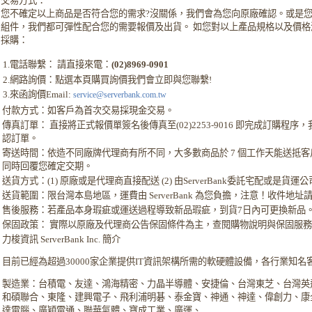
交易方式：
您不確定以上商品是否符合您的需求?沒關係，我們會為您向原廠確認。或是
組件，我們都可彈性配合您的需要報價及出貨。 如您對以上產品規格以及價
採購：
1.電話聯繫： 請直接來電：
(02)8969-0901
2.網路詢價：點選本頁購買詢價我們會立即與您聯繫!
3.來函詢價Email:
service@serverbank.com.tw
付款方式：如客戶為首次交易採現金交易。
傳真訂單： 直接將正式報價單簽名後傳真至(02)2253-9016 即完成訂購程
認訂單。
寄送時間：依造不同廠牌代理商有所不同，大多數商品於 7 個工作天能送抵
同時回覆您確定交期。
送貨方式：(1) 原廠或是代理商直接配送 (2) 由ServerBank委託宅配或是貨運
送貨範圍：限台灣本島地區，運費由 ServerBank 為您負擔，注意！收件地
售後服務：若產品本身瑕疵或運送過程導致新品瑕疵，到貨7日內可更換新品
保固政策： 實際以原廠及代理商公告保固條件為主，查閱購物說明與保固服
力梭資訊 ServerBank Inc. 簡介
目前已經為超過30000家企業提供IT資訊架構所需的軟硬體設備，各行業知名
製造業：台積電、友達、鴻海精密、力晶半導體、安捷倫、台灣東芝、台灣英
和碩聯合、東隆、建興電子、飛利浦明碁、泰金寶、神通、神達、偉創力、康
達電腦、廣穎電通、聯華氣體、寶成工業、廣運、