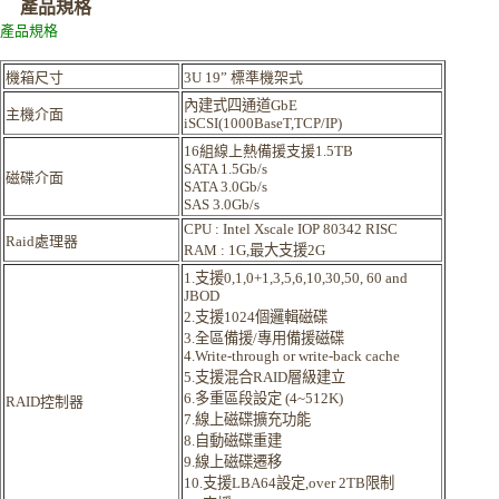
產品規格
產品規格
機箱尺寸
3U 19” 標準機架式
內建式四通道GbE
主機介面
iSCSI(1000BaseT,TCP/IP)
16組線上熱備援支援1.5TB
SATA 1.5Gb/s
磁碟介面
SATA 3.0Gb/s
SAS 3.0Gb/s
CPU : Intel Xscale IOP 80342 RISC
Raid處理器
RAM : 1G,最大支援2G
1.支援0,1,0+1,3,5,6,10,30,50, 60 and
JBOD
2.支援1024個邏輯磁碟
3.全區備援/專用備援磁碟
4.Write-through or write-back cache
5.支援混合RAID層級建立
6.多重區段設定 (4~512K)
RAID控制器
7.線上磁碟擴充功能
8.自動磁碟重建
9.線上磁碟遷移
10.支援LBA64設定,over 2TB限制