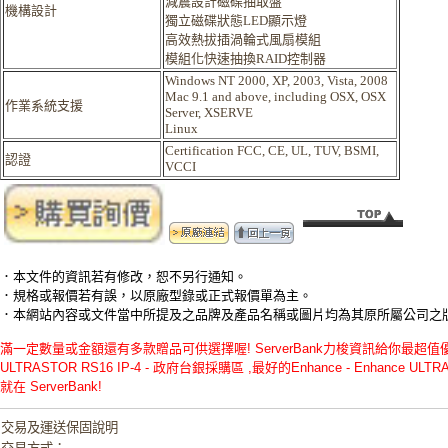
減震設計磁碟抽取盤
機構設計
獨立磁碟狀態LED顯示燈
高效熱拔插渦輪式風扇模組
模組化快速抽換RAID控制器
Windows NT 2000, XP, 2003, Vista, 2008
Mac 9.1 and above, including OSX, OSX
作業系統支援
Server, XSERVE
Linux
Certification FCC, CE, UL, TUV, BSMI,
認證
VCCI
．本文件的資訊若有修改，恕不另行通知。
．規格或報價若有誤，以原廠型錄或正式報價單為主。
．本網站內容或文件當中所提及之品牌及產品名稱或圖片均為其原所屬公司之
滿一定數量或金額還有多款贈品可供選擇喔! ServerBank力梭資訊給你最超值優惠的
ULTRASTOR RS16 IP-4 - 政府台銀採購區 ,最好的Enhance - Enhance ULT
就在 ServerBank!
交易及運送保固說明