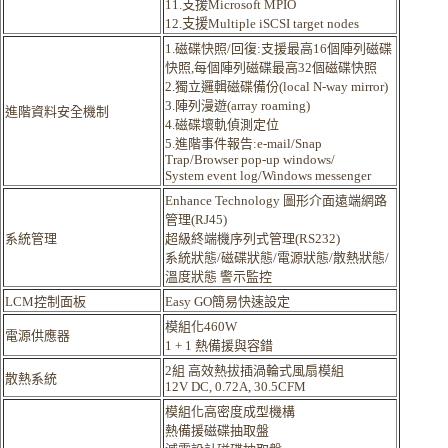
11.支援Microsoft MPIO
12.支援Multiple iSCSI target nodes
1.磁碟快照/回復:支援最高16個陣列磁碟
快照,每個陣列磁碟最高32個磁碟快照
2.獨立邏輯磁碟備份(local N-way mirror)
3.陣列漫遊(array roaming)
進階資料安全機制
4.磁碟壞軌偵測定位
5.進階事件報告:e-mail/Snap
Trap/Browser pop-up windows/
System event log/Windows messenger
Enhance Technology 圖形介面遠端網路
管理(RJ45)
系統管理
超級終端機序列式管理(RS232)
系統狀態/磁碟狀態/電源狀態/散熱狀態/
溫度狀態 警示監控
LCM控制面板
Easy GO簡易快速設定
模組化460W
電源供應器
1 + 1 熱備援與容錯
2組 高效熱拔插渦輪式風扇模組
散熱系統
12V DC, 0.72A, 30.5CFM
模組化高密度成型機構
熱備援磁碟抽取盤