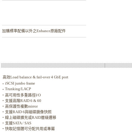
加購
標準配備以外之Enhance原廠配件
高效Load balance & fail-over 4 GbE port
iSCSI jumbo frame
‧
Trunking/LACP
‧
‧
高可用性多重路徑I/O
‧
支援高階RAID 6 & 60
‧
高保護性複數mirror
‧
支援RAID 6與磁碟鏡像快照
‧
線上磁碟擴充或RAID層級遷移
‧
支援SATA / SAS
‧
快取記憶體可分配共用或專屬