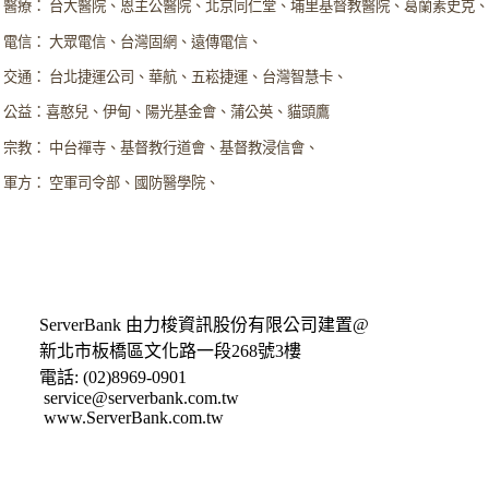
醫療： 台大醫院、恩主公醫院、北京同仁堂、埔里基督教醫院、葛蘭素史克
電信： 大眾電信、台灣固網、遠傳電信、
交通： 台北捷運公司、華航、五崧捷運、台灣智慧卡、
公益：喜憨兒、伊甸、陽光基金會、蒲公英、貓頭鷹
宗教： 中台禪寺、基督教行道會、基督教浸信會、
軍方： 空軍司令部、國防醫學院、
ServerBank 由力梭資訊股份有限公司建置@
新北市板橋區文化路一段268號3樓
電話:
(02)8969-0901
service@serverbank.com.tw
www.ServerBank.com.tw