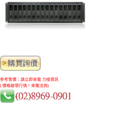
參考售價：請立即來電 力梭資訊
( 價格破壞行情！來電洽詢)