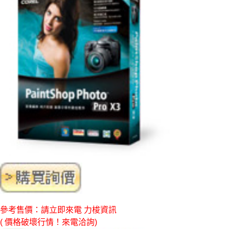
參考售價：請立即來電 力梭資訊
( 價格破壞行情！來電洽詢)