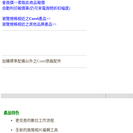
會員價>>
索取此商品報價
自動列印報價單(仍可來電詢問折扣幅度)
瀏覽規格相近之
Corel
產品>>
瀏覽規格相近之其他品牌產品>>
加購
標準配備以外之Corel原廠配件
產品特色
更完善的數位工作流程
全新的進階相片編輯工具