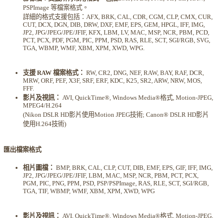
PSPImage 等檔案格式。
詳細的格式支援包括：AFX, BRK, CAL, CDR, CGM, CLP, CMX, CUR,
CUT, DCX, DGN, DIB, DRW, DXF, EMF, EPS, GEM, HPGL, IFF, IMG,
JP2, JPG/JPEG/JPE/JFIF, KFX, LBM, LV, MAC, MSP, NCR, PBM, PCD,
PCT, PCX, PDF, PGM, PIC, PPM, PSD, RAS, RLE, SCT, SGI/RGB, SVG,
TGA, WBMP, WMF, XBM, XPM, XWD, WPG.
支援 RAW 檔案格式：
RW, CR2, DNG, NEF, RAW, BAY, RAF, DCR,
MRW, ORF, PEF, X3F, SRF, ERF, KDC, K25, SR2, ARW, NRW, MOS,
FFF.
影片及視訊：
AVI, QuickTime®, Windows Media®格式, Motion-JPEG,
MPEG4/H.264
(Nikon DSLR HD影片使用Motion JPEG技術; Canon® DSLR HD影片
使用H.264技術)
匯出檔案格式
相片圖檔：
BMP, BRK, CAL, CLP, CUT, DIB, EMF, EPS, GIF, IFF, IMG,
JP2, JPG/JPEG/JPE/JFIF, LBM, MAC, MSP, NCR, PBM, PCT, PCX,
PGM, PIC, PNG, PPM, PSD, PSP/PSPImage, RAS, RLE, SCT, SGI/RGB,
TGA, TIF, WBMP, WMF, XBM, XPM, XWD, WPG
影片及視訊：
AVI, QuickTime®, Windows Media®格式, Motion-JPEG,