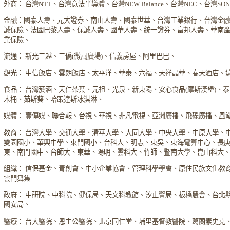
外商： 台灣NTT、台灣意法半導體、台灣NEW Balance、台灣NEC、台灣S
金融：國泰人壽、元大證券、南山人壽、國泰世華、台灣工業銀行、台灣金
誠保險、法國巴黎人壽、保誠人壽、國華人壽、統一證券、富邦人壽、華南
業保險、
流通： 新光三越、三僑(微風廣場)、信義房屋、阿里巴巴、
觀光： 中信飯店、雲朗飯店、太平洋、華泰、六福、天祥晶華、春天酒店、
食品： 台灣菸酒、天仁茶葉、元祖、光泉、新東陽、安心食品(摩斯漢堡)、
木桶、茹斯葵、哈跟達斯冰淇淋、
媒體： 壹傳媒、聯合報、台視、華視、非凡電視、亞洲廣播、飛碟廣播、風
教育： 台灣大學、交通大學、清華大學、大同大學、中央大學、中原大學、
雙園國小、華興中學、東門國小、台科大、明志、東吳、東海電算中心、長
東、南門國中、台師大、東華、陽明、雲科大、竹師、暨南大學、崑山科大
組織： 信保基金、青創會、中小企業協會、管理科學學會、原住民族文化教
雲門舞集
政府： 中研院、中科院、健保局、天文科教館、汐止警局、板橋農會、台北
國安局、
醫療： 台大醫院、恩主公醫院、北京同仁堂、埔里基督教醫院、葛蘭素史克