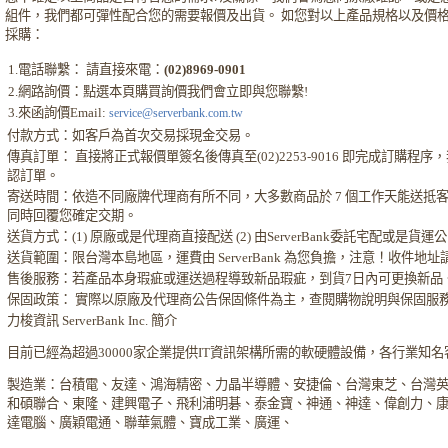
組件，我們都可彈性配合您的需要報價及出貨。 如您對以上產品規格以及價
採購：
1.電話聯繫： 請直接來電：
(02)8969-0901
2.網路詢價：點選本頁購買詢價我們會立即與您聯繫!
3.來函詢價Email:
service@serverbank.com.tw
付款方式：如客戶為首次交易採現金交易。
傳真訂單： 直接將正式報價單簽名後傳真至(02)2253-9016 即完成訂購
認訂單。
寄送時間：依造不同廠牌代理商有所不同，大多數商品於 7 個工作天能送抵
同時回覆您確定交期。
送貨方式：(1) 原廠或是代理商直接配送 (2) 由ServerBank委託宅配或是貨
送貨範圍：限台灣本島地區，運費由 ServerBank 為您負擔，注意！收件地
售後服務：若產品本身瑕疵或運送過程導致新品瑕疵，到貨7日內可更換新品
保固政策： 實際以原廠及代理商公告保固條件為主，查閱購物說明與保固服
力梭資訊 ServerBank Inc. 簡介
目前已經為超過30000家企業提供IT資訊架構所需的軟硬體設備，各行業知
製造業：台積電、友達、鴻海精密、力晶半導體、安捷倫、台灣東芝、台灣
和碩聯合、東隆、建興電子、飛利浦明碁、泰金寶、神通、神達、偉創力、
達電腦、廣穎電通、聯華氣體、寶成工業、廣運、