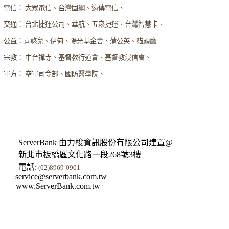
電信： 大眾電信、台灣固網、遠傳電信、
交通： 台北捷運公司、華航、五崧捷運、台灣智慧卡、
公益：喜憨兒、伊甸、陽光基金會、蒲公英、貓頭鷹
宗教： 中台禪寺、基督教行道會、基督教浸信會、
軍方： 空軍司令部、國防醫學院、
ServerBank 由力梭資訊股份有限公司建置@
新北市板橋區文化路一段268號3樓
電話:
(02)8969-0901
service@serverbank.com.tw
www.ServerBank.com.tw