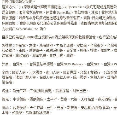
同時回覆您確定交期。
送貨方式：(1) 原廠或是代理商直接配送 (2) 由ServerBank委託宅配或是貨
送貨範圍：限台灣本島地區，運費由 ServerBank 為您負擔，注意！收件地
售後服務：若產品本身瑕疵或運送過程導致新品瑕疵，到貨7日內可更換新品
保固政策： 實際以原廠及代理商公告保固條件為主，查閱購物說明與保固服
力梭資訊 ServerBank Inc. 簡介
目前已經為超過30000家企業提供IT資訊架構所需的軟硬體設備，各行業知
製造業：台積電、友達、鴻海精密、力晶半導體、安捷倫、台灣東芝、台灣
和碩聯合、東隆、建興電子、飛利浦明碁、泰金寶、神通、神達、偉創力、
達電腦、廣穎電通、聯華氣體、寶成工業、廣運、
外商： 台灣NTT、台灣意法半導體、台灣NEW Balance、台灣NEC、台灣S
金融：國泰人壽、元大證券、南山人壽、國泰世華、台灣工業銀行、台灣金
誠保險、法國巴黎人壽、保誠人壽、國華人壽、統一證券、富邦人壽、華南
業保險、
流通： 新光三越、三僑(微風廣場)、信義房屋、阿里巴巴、
觀光： 中信飯店、雲朗飯店、太平洋、華泰、六福、天祥晶華、春天酒店、
食品： 台灣菸酒、天仁茶葉、元祖、光泉、新東陽、安心食品(摩斯漢堡)、
木桶、茹斯葵、哈跟達斯冰淇淋、