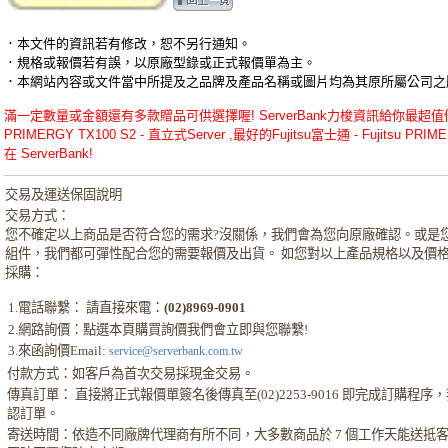
．本文件的資訊若有修改，恕不另行通知。
．規格或報價若有誤，以原廠型錄或正式報價單為主。
．本網站內容或文件當中所提及之品牌及產品名稱或圖片均為其原所屬公司之
滿一定數量或金額還有多款贈品可供選擇喔! ServerBank力梭資訊給你最超值優惠的
PRIMERGY TX100 S2 - 直立式Server ,最好的Fujitsu富士通 - Fujitsu PR
在 ServerBank!
交易及運送保固說明
交易方式：
您不確定以上商品是否符合您的需求?沒關係，我們會為您向原廠確認。或是
組件，我們都可彈性配合您的需要報價及出貨。 如您對以上產品規格以及價
採購：
1.電話聯繫： 請直接來電：
(02)8969-0901
2.網路詢價：點選本頁購買詢價我們會立即與您聯繫!
3.來函詢價Email:
service@serverbank.com.tw
付款方式：如客戶為首次交易採現金交易。
傳真訂單： 直接將正式報價單簽名後傳真至(02)2253-9016 即完成訂購
認訂單。
寄送時間：依造不同廠牌代理商有所不同，大多數商品於 7 個工作天能送抵