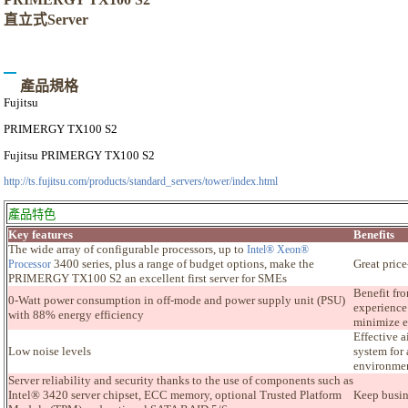
直立式Server
產品規格
Fujitsu
PRIMERGY TX
100 S2
Fujitsu
PRIMERGY TX
100 S2
http://ts.fujitsu.com/products/standard_servers/tower/index.html
產品特色
Key features
Benefits
The wide array of configurable processors, up to
Intel® Xeon®
3400 series, plus a range of budget options, make the
Great price
Processor
PRIMERGY TX100 S2 an excellent first server for SMEs
Benefit fr
0-Watt power consumption in off-mode and power supply unit (PSU)
experience
with 88% energy efficiency
minimize e
Effective a
Low noise levels
system for
environmen
Server reliability and security thanks to the use of components such as
Intel® 3420 server chipset, ECC memory, optional Trusted Platform
Keep busin