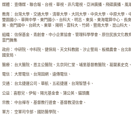
媒體： 壹傳媒、聯合報、台視、華視、非凡電視、亞洲廣播、飛碟廣播、風
教育： 台灣大學、交通大學、清華大學、大同大學、中央大學、中原大學、
雙園國小、華興中學、東門國小、台科大、明志、東吳、東海電算中心、長
東、南門國中、台師大、東華、陽明、雲科大、竹師、暨南大學、崑山科大
組織： 信保基金、青創會、中小企業協會、管理科學學會、原住民族文化教
雲門舞集
政府： 中研院、中科院、健保局、天文科教館、汐止警局、板橋農會、台北
國安局、
醫療： 台大醫院、恩主公醫院、北京同仁堂、埔里基督教醫院、葛蘭素史克
電信： 大眾電信、台灣固網、遠傳電信、
交通： 台北捷運公司、華航、五崧捷運、台灣智慧卡、
公益：喜憨兒、伊甸、陽光基金會、蒲公英、貓頭鷹
宗教： 中台禪寺、基督教行道會、基督教浸信會、
軍方： 空軍司令部、國防醫學院、