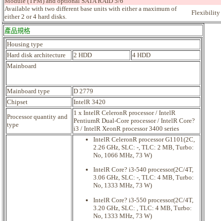
Module (TPM) and optional SATA RAID 5/6
Available with two different base units with either a maximum of
Flexibility
either 2 or 4 hard disks.
產品規格
Housing type
Hard disk architecture
2 HDD
4 HDD
Mainboard
Mainboard type
D 2779
Chipset
Intel
R
3420
1 x Intel
R
Celeron
R
processor / Intel
R
Processor quantity and
Pentium
R
Dual-Core processor / Intel
R
Core?
type
i3 / Intel
R XeonR
processor 3400
series
Intel
R
Celeron
R
processor G1101(2C,
2.26 GHz, SLC: -, TLC: 2 MB, Turbo:
No, 1066 MHz, 73 W)
Intel
R
Core? i3-540 processor(2C/4T,
3.06 GHz, SLC: -, TLC: 4 MB, Turbo:
No, 1333 MHz, 73 W)
Intel
R
Core? i3-550 processor(2C/4T,
3.20 GHz, SLC: , TLC: 4 MB, Turbo:
No, 1333 MHz, 73 W)