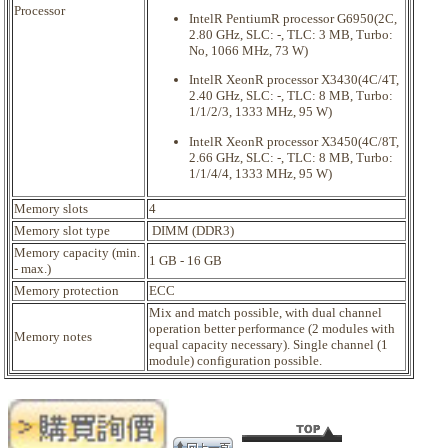
Processor
Intel
R
Pentium
R
processor G6950(2C,
2.80 GHz, SLC: -, TLC: 3 MB, Turbo:
No, 1066 MHz, 73 W)
Intel
R XeonR
processor X3430(4C/4T,
2.40 GHz, SLC: -, TLC: 8 MB, Turbo:
1/1/2/3, 1333 MHz, 95 W)
Intel
R XeonR
processor X3450(4C/8T,
2.66 GHz, SLC: -, TLC: 8 MB, Turbo:
1/1/4/4, 1333 MHz, 95 W)
Memory slots
4
Memory slot type
DIMM (DDR3)
Memory capacity (min.
1 GB - 16 GB
- max.)
Memory protection
ECC
Mix and match possible, with dual channel
operation better performance (2 modules with
Memory notes
equal capacity necessary). Single channel (1
module) configuration possible.