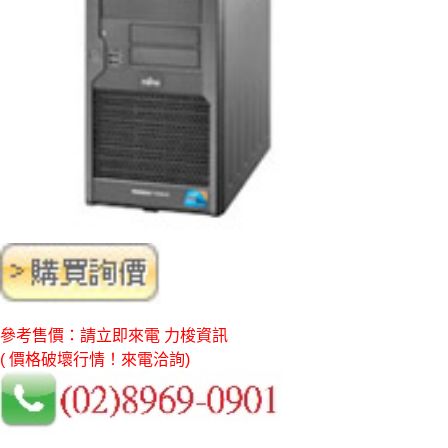
參考售價：請立即來電 力梭資訊
( 價格破壞行情！來電洽詢)