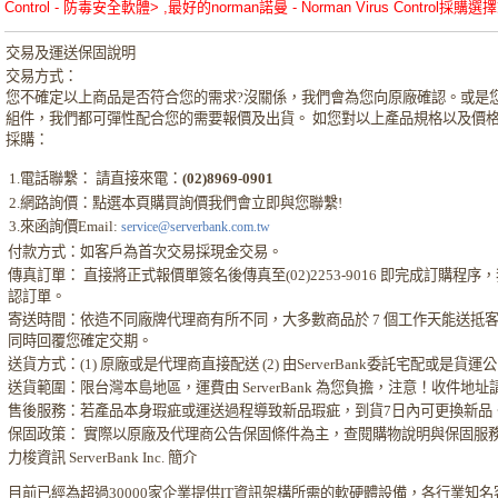
Control - 防毒安全軟體> ,最好的norman諾曼 - Norman Virus Control採購選擇
交易及運送保固說明
交易方式：
您不確定以上商品是否符合您的需求?沒關係，我們會為您向原廠確認。或是
組件，我們都可彈性配合您的需要報價及出貨。 如您對以上產品規格以及價
採購：
1.電話聯繫： 請直接來電：
(02)8969-0901
2.網路詢價：點選本頁購買詢價我們會立即與您聯繫!
3.來函詢價Email:
service@serverbank.com.tw
付款方式：如客戶為首次交易採現金交易。
傳真訂單： 直接將正式報價單簽名後傳真至(02)2253-9016 即完成訂購
認訂單。
寄送時間：依造不同廠牌代理商有所不同，大多數商品於 7 個工作天能送抵
同時回覆您確定交期。
送貨方式：(1) 原廠或是代理商直接配送 (2) 由ServerBank委託宅配或是貨
送貨範圍：限台灣本島地區，運費由 ServerBank 為您負擔，注意！收件地
售後服務：若產品本身瑕疵或運送過程導致新品瑕疵，到貨7日內可更換新品
保固政策： 實際以原廠及代理商公告保固條件為主，查閱購物說明與保固服
力梭資訊 ServerBank Inc. 簡介
目前已經為超過30000家企業提供IT資訊架構所需的軟硬體設備，各行業知