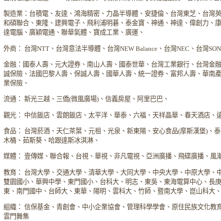
製造業：台積電、友達、鴻海精密、力晶半導體、安捷倫、台灣東芝、台灣
和碩聯合、東隆、建興電子、飛利浦明碁、泰金寶、神通、神達、偉創力、
達電腦、廣穎電通、聯華氣體、寶成工業、廣運、
外商： 台灣NTT、台灣意法半導體、台灣NEW Balance、台灣NEC、台灣S
金融：國泰人壽、元大證券、南山人壽、國泰世華、台灣工業銀行、台灣金
誠保險、法國巴黎人壽、保誠人壽、國華人壽、統一證券、富邦人壽、華南
業保險、
流通： 新光三越、三僑(微風廣場)、信義房屋、阿里巴巴、
觀光： 中信飯店、雲朗飯店、太平洋、華泰、六福、天祥晶華、春天酒店、
食品： 台灣菸酒、天仁茶葉、元祖、光泉、新東陽、安心食品(摩斯漢堡)、
木桶、茹斯葵、哈跟達斯冰淇淋、
媒體： 壹傳媒、聯合報、台視、華視、非凡電視、亞洲廣播、飛碟廣播、風
教育： 台灣大學、交通大學、清華大學、大同大學、中央大學、中原大學、
雙園國小、華興中學、東門國小、台科大、明志、東吳、東海電算中心、長
東、南門國中、台師大、東華、陽明、雲科大、竹師、暨南大學、崑山科大
組織： 信保基金、青創會、中小企業協會、管理科學學會、原住民族文化教
雲門舞集