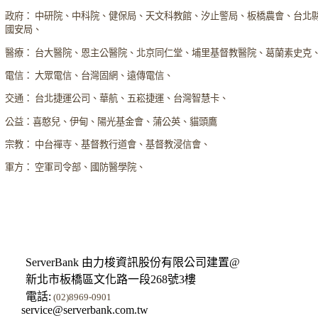
政府： 中研院、中科院、健保局、天文科教館、汐止警局、板橋農會、台北
國安局、
醫療： 台大醫院、恩主公醫院、北京同仁堂、埔里基督教醫院、葛蘭素史克
電信： 大眾電信、台灣固網、遠傳電信、
交通： 台北捷運公司、華航、五崧捷運、台灣智慧卡、
公益：喜憨兒、伊甸、陽光基金會、蒲公英、貓頭鷹
宗教： 中台禪寺、基督教行道會、基督教浸信會、
軍方： 空軍司令部、國防醫學院、
ServerBank 由力梭資訊股份有限公司建置@
新北市板橋區文化路一段268號3樓
電話:
(02)8969-0901
service@serverbank.com.tw