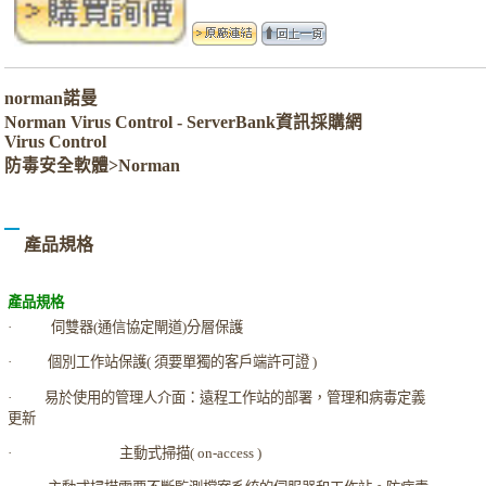
norman諾曼
Norman Virus Control - ServerBank資訊採購網
Virus Control
防毒安全軟體>Norman
產品規格
產品規格
·
伺雙器
(
通信協定閘道
)
分層保護
·
個別工作站保護
(
須要單獨的客戶端許可證
)
·
易於使用的管理人介面：遠程工作站的部署，管理和病毒定義
更新
·
主動式掃描
( on-access )