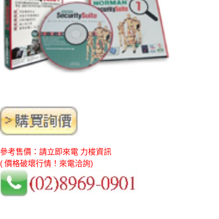
參考售價：請立即來電 力梭資訊
( 價格破壞行情！來電洽詢)