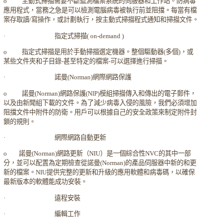
o
主動式掃描需要不斷監測檔案系統的伺服器和工作站。防病毒
應用程式，當務之急是可以檢測電腦病毒被執行前並阻擋。每當有檔
案存取讀
/
寫操作，或計劃執行，按主動式掃描程式通知和掃描文件。
·
指定式掃描
( on-demand )
o
指定式掃描是用於手動掃描選定機器。整個驅動器
(
多個
)
，或
某些文件夾和子目錄
-
甚至特定的檔案
-
可以選擇進行掃描。
·
諾曼
(Norman)
網際網路保護
o
諾曼
(Norman)
網路保護
(NIP)
模組掃描傳入和傳出的電子郵件，
以及由新聞組下載的文件。為了減少病毒入侵的風險，我們必須增加
阻擋文件中附件的防衛。用戶可以根據自己的安全政策來制定附件封
鎖的規則。
·
網際網路自動更新
o
諾曼
(Norman)
網路更新（
NIU
）是一個綜合性
NVC
的其中一部
分，並可以配置為定期檢查從諾曼
(Norman)
的產品伺服器中新的和更
新的檔案。
NIU
提供完整的更新和升級的應用軟體和病毒碼，以確保
最新版本的軟體能成功安裝。
·
遠程安裝
·
編輯工作