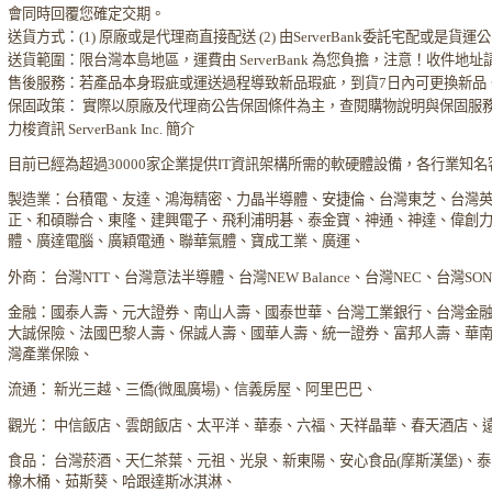
會同時回覆您確定交期。
送貨方式：(1) 原廠或是代理商直接配送 (2) 由ServerBank委託宅配或是貨
送貨範圍：限台灣本島地區，運費由 ServerBank 為您負擔，注意！收件地
售後服務：若產品本身瑕疵或運送過程導致新品瑕疵，到貨7日內可更換新品
保固政策： 實際以原廠及代理商公告保固條件為主，查閱購物說明與保固服
力梭資訊 ServerBank Inc. 簡介
目前已經為超過30000家企業提供IT資訊架構所需的軟硬體設備，各行業知
製造業：台積電、友達、鴻海精密、力晶半導體、安捷倫、台灣東芝、台灣
正、和碩聯合、東隆、建興電子、飛利浦明碁、泰金寶、神通、神達、偉創
體、廣達電腦、廣穎電通、聯華氣體、寶成工業、廣運、
外商： 台灣NTT、台灣意法半導體、台灣NEW Balance、台灣NEC、台灣S
金融：國泰人壽、元大證券、南山人壽、國泰世華、台灣工業銀行、台灣金
大誠保險、法國巴黎人壽、保誠人壽、國華人壽、統一證券、富邦人壽、華
灣產業保險、
流通： 新光三越、三僑(微風廣場)、信義房屋、阿里巴巴、
觀光： 中信飯店、雲朗飯店、太平洋、華泰、六福、天祥晶華、春天酒店、
食品： 台灣菸酒、天仁茶葉、元祖、光泉、新東陽、安心食品(摩斯漢堡)、
橡木桶、茹斯葵、哈跟達斯冰淇淋、