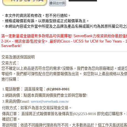
．本文件的資訊若有修改，恕不另行通知。
．規格或報價若有誤，以原廠型錄或正式報價單為主。
．本網站內容或文件當中所提及之品牌及產品名稱或圖片均為其原所屬公司之
滿一定數量或金額還有多款贈品可供選擇喔! ServerBank力梭資訊給你最超值優惠的C
2-1K= - 視訊會議/監控安全> ,最好的Cisco - UCSS for UCM for Two Years 
ServerBank!
交易及運送保固說明
交易方式：
您不確定以上商品是否符合您的需求?沒關係，我們會為您向原廠確認。或是
零組件，我們都可彈性配合您的需要報價及出貨。 如您對以上產品規格以及
進行採購：
1.電話聯繫： 請直接來電：
(02)8969-0901
2.網路詢價：點選本頁購買詢價我們會立即與您聯繫!
3.來函詢價Email:
service@serverbank.com.tw
付款方式：如客戶為首次交易採現金交易。
傳真訂單： 直接將正式報價單簽名後傳真至(02)2253-9016 即完成訂購程
確認訂單。
寄送時間：依造不同廠牌代理商有所不同，大多數商品於 7 個工作天能送抵