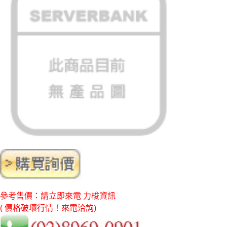
參考售價：請立即來電 力梭資訊
( 價格破壞行情！來電洽詢)