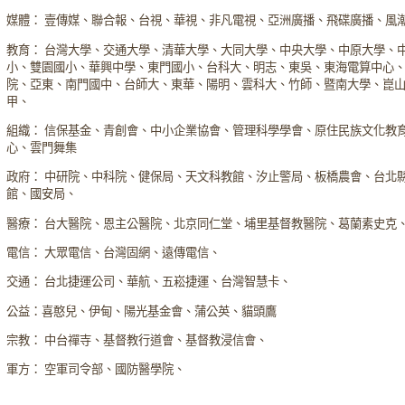
媒體： 壹傳媒、聯合報、台視、華視、非凡電視、亞洲廣播、飛碟廣播、風
教育： 台灣大學、交通大學、清華大學、大同大學、中央大學、中原大學、
小、雙園國小、華興中學、東門國小、台科大、明志、東吳、東海電算中心
院、亞東、南門國中、台師大、東華、陽明、雲科大、竹師、暨南大學、崑
甲、
組織： 信保基金、青創會、中小企業協會、管理科學學會、原住民族文化教
心、雲門舞集
政府： 中研院、中科院、健保局、天文科教館、汐止警局、板橋農會、台北
館、國安局、
醫療： 台大醫院、恩主公醫院、北京同仁堂、埔里基督教醫院、葛蘭素史克
電信： 大眾電信、台灣固網、遠傳電信、
交通： 台北捷運公司、華航、五崧捷運、台灣智慧卡、
公益：喜憨兒、伊甸、陽光基金會、蒲公英、貓頭鷹
宗教： 中台禪寺、基督教行道會、基督教浸信會、
軍方： 空軍司令部、國防醫學院、