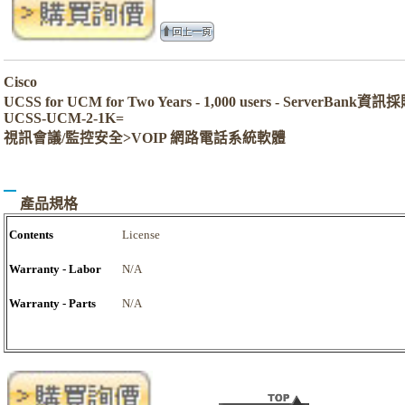
Cisco
UCSS for UCM for Two Years - 1,000 users - ServerBank資
UCSS-UCM-2-1K=
視訊會議/監控安全>VOIP 網路電話系統軟體
產品規格
Contents
License
Warranty - Labor
N/A
Warranty - Parts
N/A