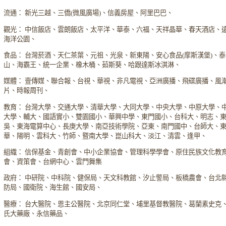
流通： 新光三越、三僑(微風廣場)、信義房屋、阿里巴巴、
觀光： 中信飯店、雲朗飯店、太平洋、華泰、六福、天祥晶華、春天酒店、
海洋公園、
食品： 台灣菸酒、天仁茶葉、元祖、光泉、新東陽、安心食品(摩斯漢堡)、泰
山、海霸王、統一企業、橡木桶、茹斯葵、哈跟達斯冰淇淋、
媒體： 壹傳媒、聯合報、台視、華視、非凡電視、亞洲廣播、飛碟廣播、風
片、時報周刊、
教育： 台灣大學、交通大學、清華大學、大同大學、中央大學、中原大學、
大學、輔大、國語實小、雙園國小、華興中學、東門國小、台科大、明志、
吳、東海電算中心、長庚大學、南亞技術學院、亞東、南門國中、台師大、
華、陽明、雲科大、竹師、暨南大學、崑山科大、淡江、清雲、逢甲、
組織： 信保基金、青創會、中小企業協會、管理科學學會、原住民族文化教
會、資策會、台網中心、雲門舞集
政府： 中研院、中科院、健保局、天文科教館、汐止警局、板橋農會、台北
防局、國衛院、海生館、國安局、
醫療： 台大醫院、恩主公醫院、北京同仁堂、埔里基督教醫院、葛蘭素史克
氏大藥廠、永信藥品、