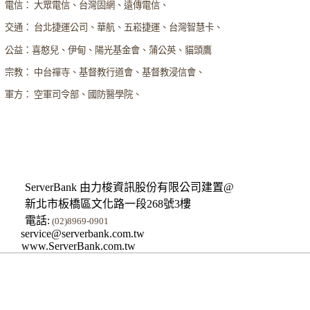
電信： 大眾電信、台灣固網、遠傳電信、
交通： 台北捷運公司、華航、五崧捷運、台灣智慧卡、
公益：喜憨兒、伊甸、陽光基金會、蒲公英、貓頭鷹
宗教： 中台禪寺、基督教行道會、基督教浸信會、
軍方： 空軍司令部、國防醫學院、
ServerBank 由力梭資訊股份有限公司建置@
新北市板橋區文化路一段268號3樓
電話:
(02)8969-0901
service@serverbank.com.tw
www.ServerBank.com.tw