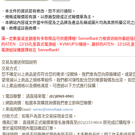
．本文件的資訊若有修改，恕不另行通知。
．規格或報價若有誤，以原廠型錄或正式報價單為主。
．本網站內容或文件當中所提及之品牌及產品名稱或圖片均為其原所屬公司之
權、商標或註冊商標。
滿一定數量或金額還有多款贈品可供選擇喔! ServerBank力梭資訊給你最超值
的ATEN - 12/16孔垂直式電源組 - KVM/UPS/機房> ,最好的ATEN - 12/16孔
電源組採購選擇就在 ServerBank!
交易及運送保固說明
交易方式：
您不確定以上商品是否符合您的需求?沒關係，我們會為您向原廠確認。或是
望增減以上商品之規格零組件，我們都可彈性配合您的需要報價及出貨。 如
以上產品規格以及價格滿意，可透過以下方式進行採購：
1.電話聯繫： 請直接來電：
(02)8969-0901
2.網路詢價：點選本頁購買詢價我們會立即與您聯繫!
3.來函詢價Email:
service@serverbank.com.tw
付款方式：如客戶為首次交易採現金交易。
傳真訂單： 直接將正式報價單簽名後傳真至(02)2253-9016 即完成訂購程序
會於最短時間內電話確認訂單。
寄送時間：依造不同廠牌代理商有所不同，大多數商品於 7 個工作天能送抵