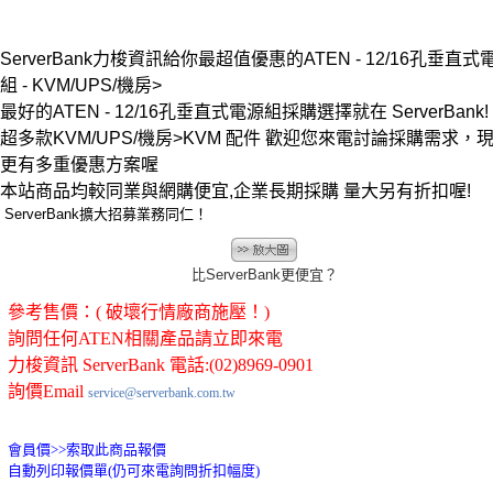
ServerBank力梭資訊給你最超值優惠的ATEN - 12/16孔垂直式
組 - KVM/UPS/機房>
最好的ATEN - 12/16孔垂直式電源組採購選擇就在 ServerBank!
超多款KVM/UPS/機房>KVM 配件 歡迎您來電討論採購需求，
更有多重優惠方案喔
本站商品均較同業與網購便宜,企業長期採購 量大另有折扣喔!
ServerBank擴大招募業務同仁！
比ServerBank更便宜？
參考售價：( 破壞行情廠商施壓！)
詢問任何ATEN相關產品請立即來電
力梭資訊 ServerBank 電話:(02)8969-0901
詢價Email
service@serverbank.com.tw
會員價>>
索取此商品報價
自動列印報價單(仍可來電詢問折扣幅度)