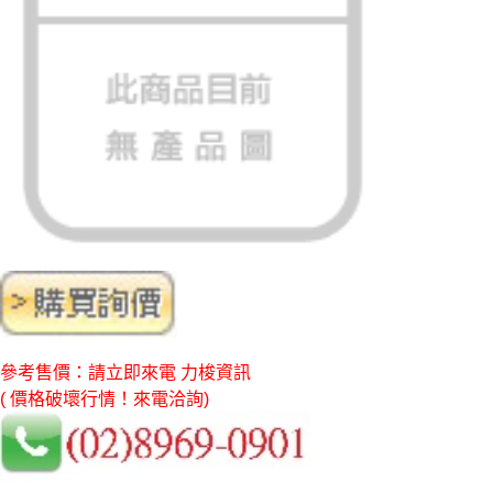
參考售價：請立即來電 力梭資訊
( 價格破壞行情！來電洽詢)