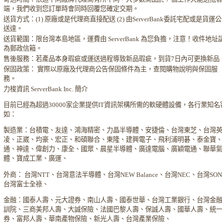
端，我們收到您訂單時會同時回覆您確定交期。
送貨方式：(1) 原廠或是代理商直接配送 (2) 由ServerBank委託宅配或是貨運
送達。
送貨範圍：限台灣本島地區，運費由 ServerBank 為您負擔，注意！收件地址
為郵政信箱。
售後服務：若產品本身瑕疵或運送過程導致新品瑕疵，到貨7日內可更換新品
保固政策： 實際以原廠及代理商公告保固條件為主，查閱購物說明與保固服
務。
力梭資訊 ServerBank Inc. 簡介
目前已經為超過30000家企業提供IT資訊架構所需的軟硬體設備，各行業知名
如：
製造業：台積電、友達、鴻海精密、力晶半導體、安捷倫、台灣東芝、台灣
凌、正崴、均豪、宏正、和碩聯合、東隆、建興電子、飛利浦明碁、泰金寶
通、神達、偉創力、康全、國眾、晨星半導體、廣達電腦、廣穎電通、聯華
體、寶成工業、廣運、
外商： 台灣NTT、台灣意法半導體、台灣NEW Balance、台灣NEC、台灣SO
台灣富士全祿、
金融：國泰人壽、元大證券、南山人壽、國泰世華、台灣工業銀行、台灣金
訓院、三商美邦人壽、大誠保險、法國巴黎人壽、保誠人壽、國華人壽、統
券、富邦人壽、華南產物保險、新光人壽、台灣產業保險、