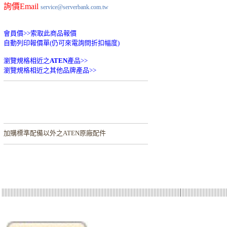
詢價Email
service@serverbank.com.tw
會員價>>
索取此商品報價
自動列印報價單(仍可來電詢問折扣幅度)
瀏覽規格相近之
ATEN
產品>>
瀏覽規格相近之其他品牌產品>>
加購
標準配備以外之ATEN原廠配件