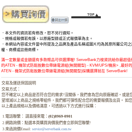
．本文件的資訊若有修改，恕不另行通知。
．規格或報價若有誤，以原廠型錄或正式報價單為主。
．本網站內容或文件當中所提及之品牌及產品名稱或圖片均為其原所屬公司之
權、商標或註冊商標。
滿一定數量或金額還有多款贈品可供選擇喔! ServerBank力梭資訊給你最超值
的ATEN - 機架式防鬆脫數位帶錶電源組(無開關型) - KVM/UPS/機房> ,最好
ATEN - 機架式防鬆脫數位帶錶電源組(無開關型)採購選擇就在 ServerBank!
交易及運送保固說明
交易方式：
您不確定以上商品是否符合您的需求?沒關係，我們會為您向原廠確認。或是
望增減以上商品之規格零組件，我們都可彈性配合您的需要報價及出貨。 如
以上產品規格以及價格滿意，可透過以下方式進行採購：
1.電話聯繫： 請直接來電：
(02)8969-0901
2.網路詢價：點選本頁購買詢價我們會立即與您聯繫!
3.來函詢價Email:
service@serverbank.com.tw