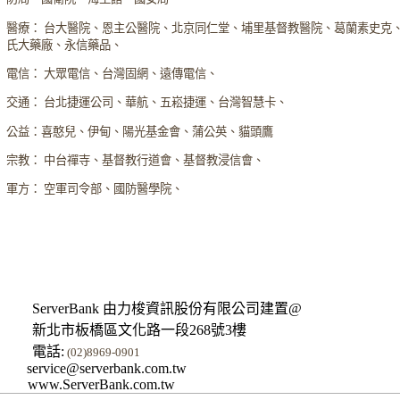
醫療： 台大醫院、恩主公醫院、北京同仁堂、埔里基督教醫院、葛蘭素史克
氏大藥廠、永信藥品、
電信： 大眾電信、台灣固網、遠傳電信、
交通： 台北捷運公司、華航、五崧捷運、台灣智慧卡、
公益：喜憨兒、伊甸、陽光基金會、蒲公英、貓頭鷹
宗教： 中台禪寺、基督教行道會、基督教浸信會、
軍方： 空軍司令部、國防醫學院、
ServerBank 由力梭資訊股份有限公司建置@
新北市板橋區文化路一段268號3樓
電話:
(02)8969-0901
service@serverbank.com.tw
www.ServerBank.com.tw