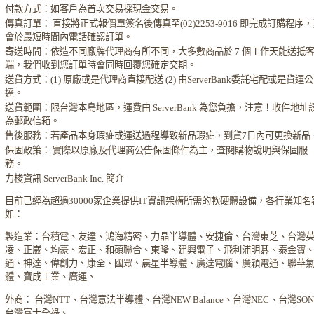
付款方式：如客戶為首次交易採現金交易。
傳真訂單： 直接將正式報價單簽名後傳真至(02)2253-9016 即完成訂購程序
會於最短時間內電話確認訂單。
寄送時間：依造不同廠牌代理商有所不同，大多數商品於 7 個工作天能送抵
端，我們收到您訂單時會同時回覆您確定交期。
送貨方式：(1) 原廠或是代理商直接配送 (2) 由ServerBank委託宅配或是貨運
達。
送貨範圍：限台灣本島地區，運費由 ServerBank 為您負擔，注意！收件地址
為郵政信箱。
售後服務：若產品本身瑕疵或運送過程導致新品瑕疵，到貨7日內可更換新品
保固政策： 實際以原廠及代理商公告保固條件為主，查閱購物說明與保固服
務。
力梭資訊 ServerBank Inc. 簡介
目前已經為超過30000家企業提供IT資訊架構所需的軟硬體設備，各行業知名
如：
製造業：台積電、友達、鴻海精密、力晶半導體、安捷倫、台灣東芝、台灣
凌、正崴、均豪、宏正、和碩聯合、東隆、建興電子、飛利浦明碁、泰金寶
通、神達、偉創力、康全、國眾、晨星半導體、廣達電腦、廣穎電通、聯華
體、寶成工業、廣運、
外商： 台灣NTT、台灣意法半導體、台灣NEW Balance、台灣NEC、台灣SO
台灣富士全祿、