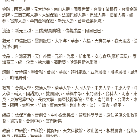
金融：國泰人壽、元大證券、南山人壽、國泰世華、台灣工業銀行、台灣金
訓院、三商美邦人壽、大誠保險、法國巴黎人壽、保誠人壽、國華人壽、統
券、富邦人壽、華南產物保險、新光人壽、台灣產業保險、
流通： 新光三越、三僑(微風廣場)、信義房屋、阿里巴巴、
觀光： 中信飯店、雲朗飯店、太平洋、華泰、六福、天祥晶華、春天酒店、
海洋公園、
食品： 台灣菸酒、天仁茶葉、元祖、光泉、新東陽、安心食品(摩斯漢堡)、
海霸王、統一企業、橡木桶、茹斯葵、哈跟達斯冰淇淋、
媒體： 壹傳媒、聯合報、台視、華視、非凡電視、亞洲廣播、飛碟廣播、風
片、時報周刊、
教育： 台灣大學、交通大學、清華大學、大同大學、中央大學、中原大學、
大學、輔大、國語實小、雙園國小、華興中學、東門國小、台科大、明志、
吳、東海電算中心、長庚大學、南亞技術學院、亞東、南門國中、台師大、
華、陽明、雲科大、竹師、暨南大學、崑山科大、淡江、清雲、逢甲、
組織： 信保基金、青創會、中小企業協會、管理科學學會、原住民族文化教
會、資策會、台網中心、雲門舞集
政府： 中研院、中科院、健保局、天文科教館、汐止警局、板橋農會、台北
防局、國衛院、海生館、國安局、