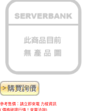
參考售價：請立即來電 力梭資訊
( 價格破壞行情！來電洽詢)