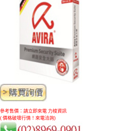
參考售價：請立即來電 力梭資訊
( 價格破壞行情！來電洽詢)