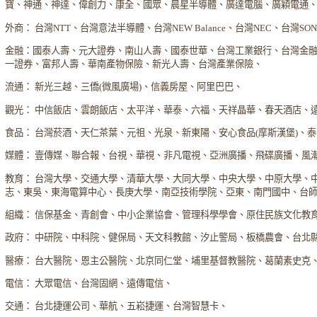
寶、神通、神達、偉創力、康全、國眾、晨星半導體、廣達電腦、廣穎電通
外商： 台灣NTT、台灣意法半導體、台灣NEW Balance、台灣NEC、台灣S
金融：國泰人壽、元大證券、南山人壽、國泰世華、台灣工業銀行、台灣金
一證券、富邦人壽、華南產物保險、新光人壽、台灣產業保險、
流通： 新光三越、三僑(微風廣場)、信義房屋、阿里巴巴、
觀光： 中信飯店、雲朗飯店、太平洋、華泰、六福、天祥晶華、春天酒店、
食品： 台灣菸酒、天仁茶葉、元祖、光泉、新東陽、安心食品(摩斯漢堡)、
媒體： 壹傳媒、聯合報、台視、華視、非凡電視、亞洲廣播、飛碟廣播、風
教育： 台灣大學、交通大學、清華大學、大同大學、中央大學、中原大學、
志、東吳、東海電算中心、長庚大學、南亞技術學院、亞東、南門國中、台
組織： 信保基金、青創會、中小企業協會、管理科學學會、原住民族文化教
政府： 中研院、中科院、健保局、天文科教館、汐止警局、板橋農會、台北
醫療： 台大醫院、恩主公醫院、北京同仁堂、埔里基督教醫院、葛蘭素史克
電信： 大眾電信、台灣固網、遠傳電信、
交通： 台北捷運公司、華航、五崧捷運、台灣智慧卡、