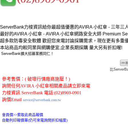
ServerBank力梭資訊給你最超值優惠的AVIRA 小紅傘 - 三年
最好的AVIRA 小紅傘 - AVIRA 小紅傘網路安全大師 Premium Secu
超多款防毒安全軟體 歡迎您來電討論採購需求，現在更有多重
本站商品均較同業與網購便宜,企業長期採購 量大另有折扣喔!
ServerBank擴大招募業務同仁！
比Server
參考售價：( 破壞行情廠商施壓！)
詢問任何AVIRA 小紅傘相關產品請立即來電
力梭資訊 ServerBank 電話:(02)8969-0901
詢價Email
service@serverbank.com.tw
會員價>>
索取此商品報價
自動列印報價單(仍可來電詢問折扣幅度)