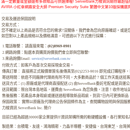
滿一定數量或金額還有多款贈品可供選擇喔! ServerBank力梭資訊給你最超值優惠的
AVIRA 小紅傘網路安全大師 Premium Security Suite 繁體中文第10版採購選擇就
交易及運送保固說明
交易方式：
您不確定以上商品是否符合您的需求?沒關係，我們會為您向原廠確認。或是
如您對以上產品規格以及價格滿意，可透過以下方式進行採購：
1.電話聯繫： 請直接來電：
(02)8969-0901
2.網路詢價：點選本頁購買詢價我們會立即與您聯繫!
3.來函詢價Email:
service@serverbank.com.tw
付款方式：如客戶為首次交易採現金交易。
傳真訂單： 直接將正式報價單簽名後傳真至(02)2253-9016 即完成訂購
寄送時間：依造不同廠牌代理商有所不同，大多數商品於 7 個工作天能送抵
送貨方式：(1) 原廠或是代理商直接配送 (2) 由ServerBank委託宅配或是貨
送貨範圍：限台灣本島地區，運費由 ServerBank 為您負擔，注意！收件地
售後服務：若產品本身瑕疵或運送過程導致新品瑕疵，到貨7日內可更換新品
保固政策： 實際以原廠及代理商公告保固條件為主，查閱購物說明與保固服
力梭資訊 ServerBank Inc. 簡介
目前已經為超過30000家企業提供IT資訊架構所需的軟硬體設備，各行業知
製造業：台積電、友達、鴻海精密、力晶半導體、安捷倫、台灣東芝、台灣