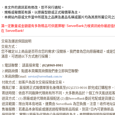
．本文件的資訊若有修改，恕不另行通知。
．規格或報價若有誤，以原廠型錄或正式報價單為主。
．本網站內容或文件當中所提及之品牌及產品名稱或圖片均為其原所屬公司之
滿一定數量或金額還有多款贈品可供選擇喔! ServerBank力梭資訊給你最超值優惠的NUSW
在 ServerBank!
交易及運送保固說明
交易方式：
您不確定以上商品是否符合您的需求?沒關係，我們會為您向原廠確認。或是
滿意，可透過以下方式進行採購：
1.電話聯繫： 請直接來電：
(02)8969-0901
2.網路詢價：點選本頁購買詢價我們會立即與您聯繫!
3.來函詢價Email:
service@serverbank.com.tw
付款方式：如客戶為首次交易採現金交易。
傳真訂單： 直接將正式報價單簽名後傳真至(02)2253-9016 即完成訂購
寄送時間：依造不同廠牌代理商有所不同，大多數商品於 7 個工作天能送抵
送貨方式：(1) 原廠或是代理商直接配送 (2) 由ServerBank委託宅配或是貨
送貨範圍：限台灣本島地區，運費由 ServerBank 為您負擔，注意！收件地
售後服務：若產品本身瑕疵或運送過程導致新品瑕疵，到貨7日內可更換新品
保固政策： 實際以原廠及代理商公告保固條件為主，查閱購物說明與保固服