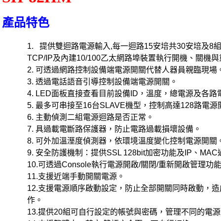
產品特色
1.
提供雙迴路電源輸入
,
每一迴路
15
安培共
30
安培及
8
TCP/IP
及內建
10/100
乙太網路埠裝置執行開機、關機與
2.
可透過網路控制設備端電源開關代替人器員親臨現場
3.
透過電話語音引導控制設備端電源開關。
4. LED
面板直接查看目前設備
ID
，溫度，總電源及各路
5.
最多可串接至
16
台
SLAVE
機型，控制高達
128
路電源
6.
主動偵測二組電源迴路是否正常。
7.
具過載電斷路保護器，防止電路過載損壞設備。
8.
可外加溫溼度偵測器，依環境溫度變化控制電源開關
9.
安全防護機制：提供
SSL 128bit
加密功能及
IP
、
MAC
10.
可透過
Console
執行電源開啟
/
關閉
/
重新開啟管理功
11.
支援近端手動開關電源。
12.
支援電源順序啟動設定，防止全部開關同時啟動，造
作。
13.
提供
20
組可自行設定的帳號與密碼，管理不同的電源