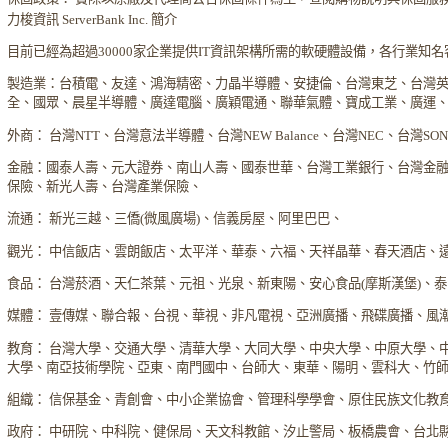
力梭資訊 ServerBank Inc. 簡介
目前已經為超過30000家企業提供IT資訊架構所需的軟硬體設備，各行業知
製造業：台積電、友達、鴻海精密、力晶半導體、安捷倫、台灣東芝、台灣
全、國眾、晨星半導體、廣達電腦、廣穎電通、聯華氣體、寶成工業、廣運
外商： 台灣NTT、台灣意法半導體、台灣NEW Balance、台灣NEC、台灣S
金融：國泰人壽、元大證券、南山人壽、國泰世華、台灣工業銀行、台灣金
保險、新光人壽、台灣產業保險、
流通： 新光三越、三僑(微風廣場)、信義房屋、阿里巴巴、
觀光： 中信飯店、雲朗飯店、太平洋、華泰、六福、天祥晶華、春天酒店、
食品： 台灣菸酒、天仁茶葉、元祖、光泉、新東陽、安心食品(摩斯漢堡)、
媒體： 壹傳媒、聯合報、台視、華視、非凡電視、亞洲廣播、飛碟廣播、風
教育： 台灣大學、交通大學、清華大學、大同大學、中央大學、中原大學、
大學、南亞技術學院、亞東、南門國中、台師大、東華、陽明、雲科大、竹
組織： 信保基金、青創會、中小企業協會、管理科學學會、原住民族文化教
政府： 中研院、中科院、健保局、天文科教館、汐止警局、板橋農會、台北