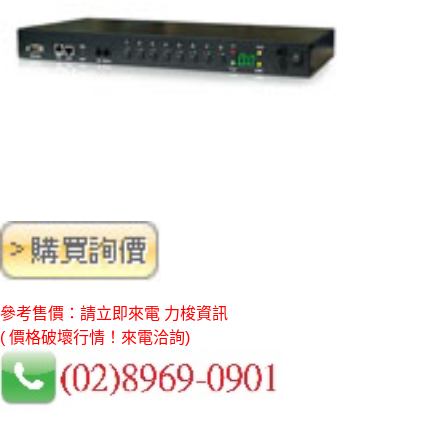
參考售價：請立即來電 力梭資訊
( 價格破壞行情！來電洽詢)