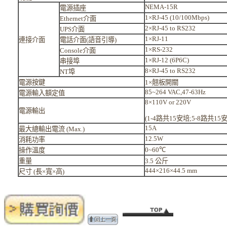
NEMA-15R
電源插座
1×RJ-45 (10/100Mbps)
Ethernet
介面
2×RJ-45 to RS232
UPS
介面
1×RJ-11
連接介面
電話介面
(
語音引導
)
1×RS-232
Console
介面
1×RJ-12 (6P6C)
串接埠
8×RJ-45 to RS232
NT
埠
電源按鍵
1×
翹板開關
85~264 VAC,47-63Hz
電源輸入額定值
8×110V or 220V
電源輸出
(1-4
路共
15
安培
;5-8
路共
15
15A
最大總輸出電流
(Max.)
12.5W
消耗功率
0~60℃
操作溫度
重量
3.5
公斤
444×216×44.5 mm
尺寸
(
長
×
寬
×
高
)