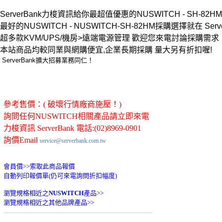
ServerBank力梭資訊給你最超值優惠的NUSWITCH - SH-82HM 
最好的NUSWITCH - NUSWITCH-SH-82HM採購選擇就在 Serve
超多款KVM/UPS/機房>遠端電源管理 歡迎您來電討論採購需
本站商品均較同業與網購便宜,企業長期採購 量大另有折扣喔!
ServerBank擴大招募業務同仁！
參考售價：( 破壞行情廠商施壓！)
詢問任何NUSWITCH相關產品請立即來電
力梭資訊 ServerBank 電話:(02)8969-0901
詢價Email
service@serverbank.com.tw
會員價>>
索取此商品報價
自動列印報價單(仍可來電詢問折扣幅度)
瀏覽規格相近之
NUSWITCH
產品>>
瀏覽規格相近之其他品牌產品>>