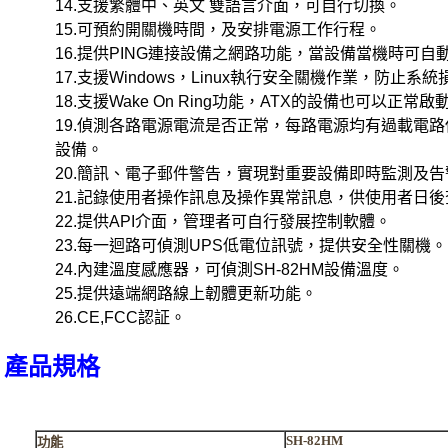
14.
支援繁體中、英文 雙語言介面，可自行切換。
15.
可預約開關機時間，及安排電源工作行程。
16.
提供
PING
連接設備之網路功能，當設備當機時可自
17.
支援
Windows
，
Linux
執行安全關機作業，防止系統
18.
支援
Wake On Ring
功能，
ATX
的設備也可以正常啟
19.
偵測各路電源電流是否正常，每路電源均有過載電路
設備。
20.
簡訊、電子郵件警告，實現對重要設備即時監測及告
21.
記錄使用者操作訊息及操作異常訊息，供使用者日後
22.
提供
API
介面，管理者可自行發展控制軟體。
23.
每一迴路可偵測
UPS
低電位訊號，提供安全性關機。
24.
內建溫度感應器，可偵測
SH-82HM
設備溫度。
25.
提供遠端網路線上韌體更新功能。
26.CE,FCC
認証。
產品規格
SH-82HM
功能