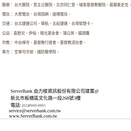
醫療： 台大醫院、恩主公醫院、北京同仁堂、埔里基督教醫院、葛蘭素史克
電信： 大眾電信、台灣固網、遠傳電信、
交通： 台北捷運公司、華航、五崧捷運、台灣智慧卡、
公益：喜憨兒、伊甸、陽光基金會、蒲公英、貓頭鷹
宗教： 中台禪寺、基督教行道會、基督教浸信會、
軍方： 空軍司令部、國防醫學院、
ServerBank 由力梭資訊股份有限公司建置@
新北市板橋區文化路一段268號3樓
電話:
(02)8969-0901
service@serverbank.com.tw
www.ServerBank.com.tw