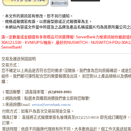
．本文件的資訊若有修改，恕不另行通知。
．規格或報價若有誤，以原廠型錄或正式報價單為主。
．本網站內容或文件當中所提及之品牌及產品名稱或圖片均為其原所屬公司之
滿一定數量或金額還有多款贈品可供選擇喔! ServerBank力梭資訊給你最超值優惠的
30A12-L530 - KVM/UPS/機房> ,最好的NUSWITCH - NUSWITCH-PDU-3
ServerBank!
交易及運送保固說明
交易方式：
您不確定以上商品是否符合您的需求?沒關係，我們會為您向原廠確認。或是
組件，我們都可彈性配合您的需要報價及出貨。 如您對以上產品規格以及價
購：
1.電話聯繫： 請直接來電：
(02)8969-0901
2.網路詢價：點選本頁購買詢價我們會立即與您聯繫!
3.來函詢價Email:
service@serverbank.com.tw
付款方式：如客戶為首次交易採現金交易。
傳真訂單： 直接將正式報價單簽名後傳真至(02)2253-9016 即完成訂購
訂單。
寄送時間：依造不同廠牌代理商有所不同，大多數商品於 7 個工作天能送抵