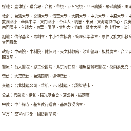
媒體： 壹傳媒、聯合報、台視、華視、非凡電視、亞洲廣播、飛碟廣播、風
教育： 台灣大學、交通大學、清華大學、大同大學、中央大學、中原大學、
雙園國小、華興中學、東門國小、台科大、明志、東吳、東海電算中心、長
南門國中、台師大、東華、陽明、雲科大、竹師、暨南大學、崑山科大、淡
組織： 信保基金、青創會、中小企業協會、管理科學學會、原住民族文化教
雲門舞集
政府： 中研院、中科院、健保局、天文科教館、汐止警局、板橋農會、台北
國安局、
醫療： 台大醫院、恩主公醫院、北京同仁堂、埔里基督教醫院、葛蘭素史克
電信： 大眾電信、台灣固網、遠傳電信、
交通： 台北捷運公司、華航、五崧捷運、台灣智慧卡、
公益：喜憨兒、伊甸、陽光基金會、蒲公英、貓頭鷹
宗教： 中台禪寺、基督教行道會、基督教浸信會、
軍方： 空軍司令部、國防醫學院、