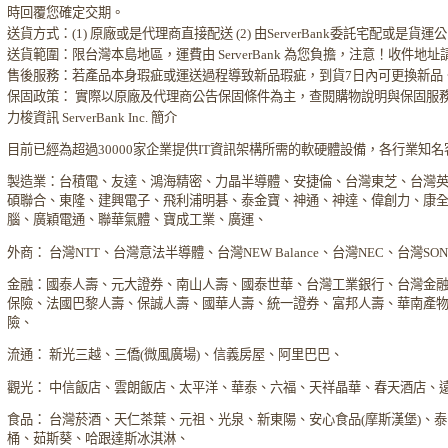
時回覆您確定交期。
送貨方式：(1) 原廠或是代理商直接配送 (2) 由ServerBank委託宅配或是貨
送貨範圍：限台灣本島地區，運費由 ServerBank 為您負擔，注意！收件地
售後服務：若產品本身瑕疵或運送過程導致新品瑕疵，到貨7日內可更換新品
保固政策： 實際以原廠及代理商公告保固條件為主，查閱購物說明與保固服
力梭資訊 ServerBank Inc. 簡介
目前已經為超過30000家企業提供IT資訊架構所需的軟硬體設備，各行業知
製造業：台積電、友達、鴻海精密、力晶半導體、安捷倫、台灣東芝、台灣
碩聯合、東隆、建興電子、飛利浦明碁、泰金寶、神通、神達、偉創力、康
腦、廣穎電通、聯華氣體、寶成工業、廣運、
外商： 台灣NTT、台灣意法半導體、台灣NEW Balance、台灣NEC、台灣S
金融：國泰人壽、元大證券、南山人壽、國泰世華、台灣工業銀行、台灣金
保險、法國巴黎人壽、保誠人壽、國華人壽、統一證券、富邦人壽、華南產
險、
流通： 新光三越、三僑(微風廣場)、信義房屋、阿里巴巴、
觀光： 中信飯店、雲朗飯店、太平洋、華泰、六福、天祥晶華、春天酒店、
食品： 台灣菸酒、天仁茶葉、元祖、光泉、新東陽、安心食品(摩斯漢堡)、
桶、茹斯葵、哈跟達斯冰淇淋、