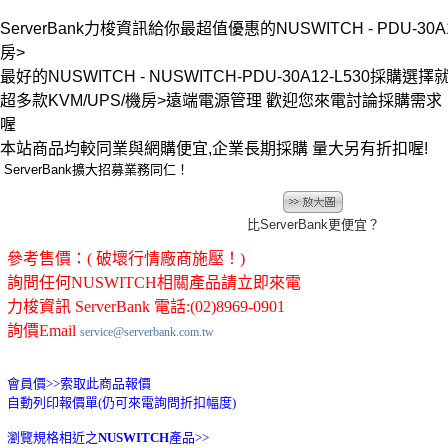
ServerBank力梭資訊給你最超值優惠的NUSWITCH - PDU-30A12-
房>
最好的NUSWITCH - NUSWITCH-PDU-30A12-L530採購選擇就在 
超多款KVM/UPS/機房>遠端電源管理 歡迎您來電討論採購需
喔
本站商品均較同業與網購便宜,企業長期採購 量大另有折扣喔!
ServerBank擴大招募業務同仁！
比ServerBank更便宜？
參考售價：( 破壞行情廠商施壓！)
詢問任何NUSWITCH相關產品請立即來電
力梭資訊 ServerBank 電話:(02)8969-0901
詢價Email
service@serverbank.com.tw
會員價>>
索取此商品報價
自動列印報價單(仍可來電詢問折扣幅度)
瀏覽規格相近之
NUSWITCH
產品>>