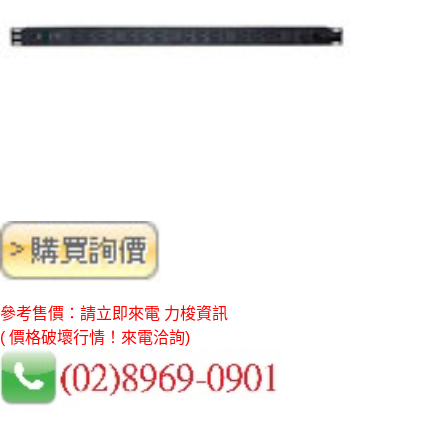
參考售價：請立即來電 力梭資訊
( 價格破壞行情！來電洽詢)