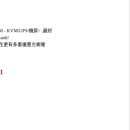
 - KVM/UPS/機房> ,最好
ank!
現在更有多重優惠方案喔
1