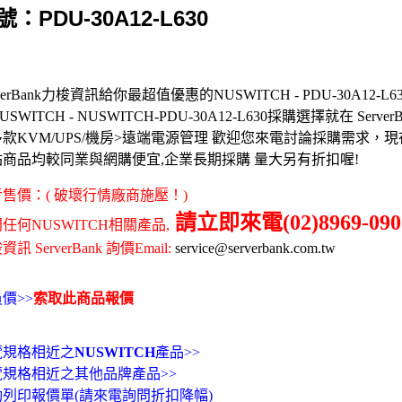
號：PDU-30A12-L630
rverBank力梭資訊給你最超值優惠的NUSWITCH - PDU-30A12-L630
SWITCH - NUSWITCH-PDU-30A12-L630採購選擇就在 ServerB
款KVM/UPS/機房>遠端電源管理 歡迎您來電討論採購需求，
站商品均較同業與網購便宜,企業長期採購 量大另有折扣喔!
售價：( 破壞行情廠商施壓！)
請立即來電(02)8969-090
任何NUSWITCH相關產品,
訊 ServerBank 詢價Email:
service@serverbank.com.tw
價>>
索取此商品報價
覽規格相近之
NUSWITCH
產品>>
覽規格相近之其他品牌產品>>
動列印報價單(請來電詢問折扣降幅)