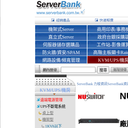
機架式Server
商用印表/事務
直立式Server
政府台銀採購
伺服器儲存選購品
工作站-影像運
防火牆/資安/SPAM
高階主板顯卡Rai
網路設備/頻寬管理
KVM/UPS/機
ServerBank 力梭資訊ServerBa
KVM/UPS/機房
N
遠端電源管理
UPS不斷電系統
桌上型
機架型
廠
1KVA以下