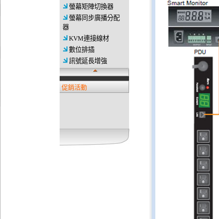
螢幕矩陣切換器
螢幕同步廣播分配
器
KVM連接線材
數位排插
訊號延長增強
促銷活動