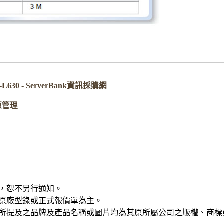
-L630 - ServerBank資訊採購網
源管理
，恕不另行通知。
原廠型錄或正式報價單為主。
所提及之品牌及產品名稱或圖片均為其原所屬公司之版權、商標