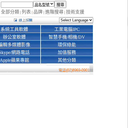
全部分類
列表
品牌
進階搜尋
技術支援
|
|
|
|
系統工具軟體
工業電腦IPC
辦公室軟體
智慧手機/相機/DV
編輯多媒體影像
環保綠能
Skype/網路電話
加值服務
Apple蘋果專館
其他分類
電話(02)8969-0901