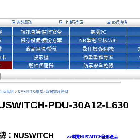
機
視訊會議/監控安全
電腦PC
區
儲存設備/備份方案
NB筆電/平板/AIO
算
液晶電視/螢幕
影印機/繪圖機
d卡
投影機
微軟軟體專區
房
郵件伺服器
防毒安全軟體
>
nk資訊採購網
KVM/UPS/機房>
遠端電源管理
USWITCH-PDU-30A12-L630
牌：NUSWITCH
>>瀏覽
NUSWITCH
全部產品