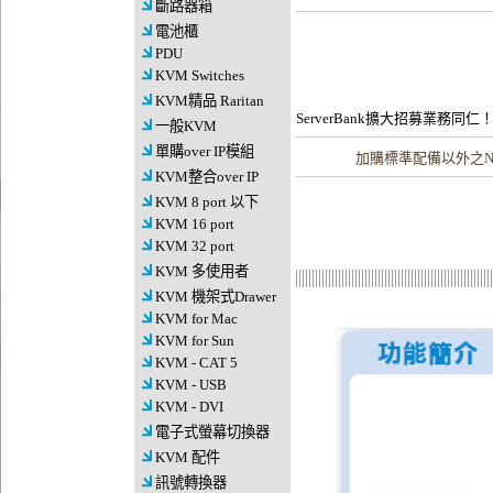
斷路器箱
電池櫃
PDU
KVM Switches
KVM精品 Raritan
ServerBank擴大招募業務同仁
一般KVM
單購over IP模組
加購
標準配備以外之N
KVM整合over IP
KVM 8 port 以下
KVM 16 port
KVM 32 port
KVM 多使用者
KVM 機架式Drawer
KVM for Mac
KVM for Sun
KVM - CAT 5
KVM - USB
KVM - DVI
電子式螢幕切換器
KVM 配件
訊號轉換器