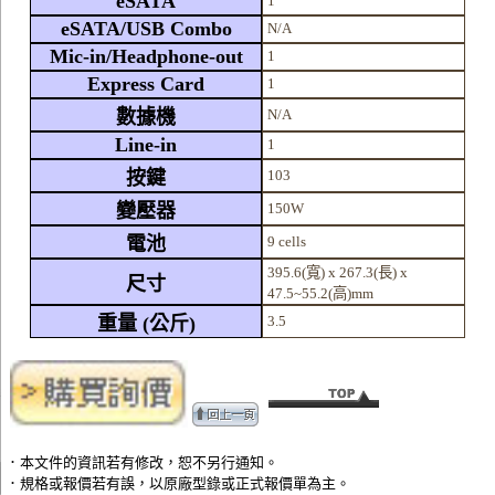
eSATA
1
eSATA/USB Combo
N/A
Mic-in/Headphone-out
1
Express Card
1
數據機
N/A
Line-in
1
按鍵
103
變壓器
150W
電池
9 cells
395.6(寬) x 267.3(長) x
尺寸
47.5~55.2(高)mm
重量 (公斤)
3.5
．本文件的資訊若有修改，恕不另行通知。
．規格或報價若有誤，以原廠型錄或正式報價單為主。