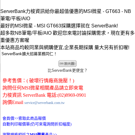
ServerBank力梭資訊給你最超值優惠的MSI微星 - GT663 - NB
筆電/平板/AIO
最好的MSI微星 - MSI GT663採購選擇就在 ServerBank!
超多款NB筆電/平板/AIO 歡迎您來電討論採購需求，現在更有多
重優惠方案喔
本站商品均較同業與網購便宜,企業長期採購 量大另有折扣喔!
ServerBank擴大招募業務同仁！
比ServerBank更便宜？
參考售價：( 破壞行情廠商施壓！)
詢問任何MSI微星相關產品請立即來電
力梭資訊 ServerBank 電話:(02)8969-0901
詢價Email
service@serverbank.com.tw
會員價>>
索取此商品報價
自動列印報價單(仍可來電詢問折扣幅度)
瀏覽規格相近之
MSI微星
產品>>