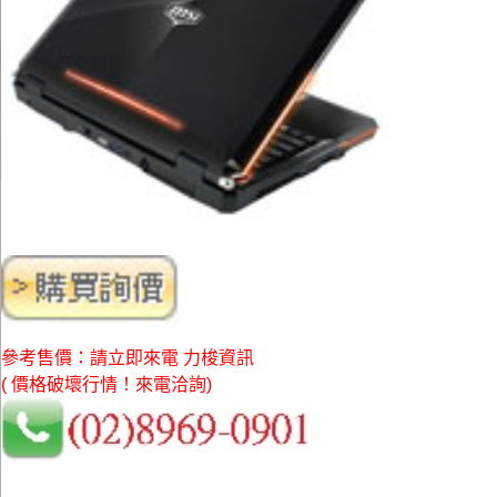
參考售價：請立即來電 力梭資訊
( 價格破壞行情！來電洽詢)