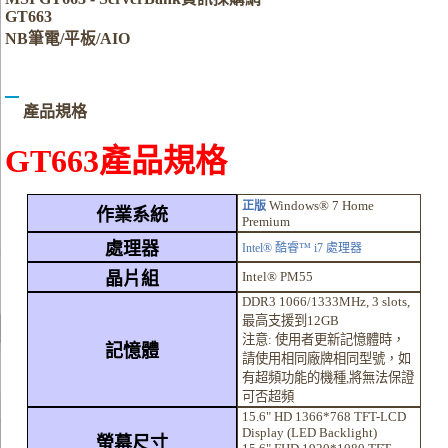
GT663
NB筆電/平板/AIO
產品規格
GT663產品規格
Windows® 7 Home
正版
作業系統
Premium
處理器
Intel® 酷睿™ i7 處理器
晶片組
Intel® PM55
DDR3 1066/1333MHz, 3 slots,
最高支援到12GB
注意: 使用者更新記憶體時，
記憶體
請使用相同廠牌相同型號，如
有超頻功能的機種,將無法保證
可否超頻
15.6" HD 1366*768 TFT-LCD
Display (LED Backlight)
螢幕尺寸