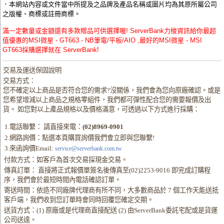
．本網站內容或文件當中所提及之品牌及產品名稱或圖片均為其原所屬公司
之版權、商標或註冊商標。
滿一定數量或金額還有多款贈品可供選擇喔! ServerBank力梭資訊給你最超
值優惠的MSI微星 - GT663 - NB筆電/平板/AIO ,最好的MSI微星 - MSI
GT663採購選擇就在 ServerBank!
交易及運送保固說明
交易方式：
您不確定以上商品是否符合您的需求?沒關係，我們會為您向原廠確認。或是
您希望增減以上商品之規格零組件，我們都可彈性配合您的需要報價及出
貨。 如您對以上產品規格以及價格滿意，可透過以下方式進行採購：
1.電話聯繫： 請直接來電：
(02)8969-0901
2.網路詢價：點選本頁購買詢價我們會立即與您聯繫!
3.來函詢價Email:
service@serverbank.com.tw
付款方式：如客戶為首次交易採現金交易。
傳真訂單： 直接將正式報價單簽名後傳真至(02)2253-9016 即完成訂購程
序，我們會於最短時間內電話確認訂單。
寄送時間：依造不同廠牌代理商有所不同，大多數商品於 7 個工作天能送抵
客戶端，我們收到您訂單時會同時回覆您確定交期。
送貨方式：(1) 原廠或是代理商直接配送 (2) 由ServerBank委託宅配或是貨運
公司送達。