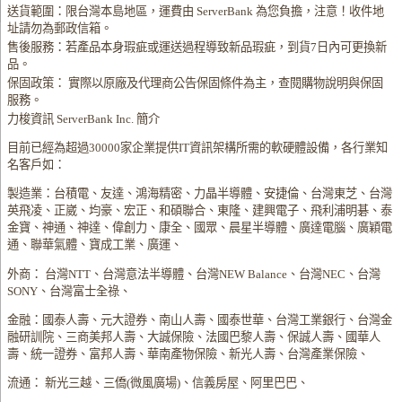
送貨範圍：限台灣本島地區，運費由 ServerBank 為您負擔，注意！收件地
址請勿為郵政信箱。
售後服務：若產品本身瑕疵或運送過程導致新品瑕疵，到貨7日內可更換新
品。
保固政策： 實際以原廠及代理商公告保固條件為主，查閱購物說明與保固
服務。
力梭資訊 ServerBank Inc. 簡介
目前已經為超過30000家企業提供IT資訊架構所需的軟硬體設備，各行業知
名客戶如：
製造業：台積電、友達、鴻海精密、力晶半導體、安捷倫、台灣東芝、台灣
英飛凌、正崴、均豪、宏正、和碩聯合、東隆、建興電子、飛利浦明碁、泰
金寶、神通、神達、偉創力、康全、國眾、晨星半導體、廣達電腦、廣穎電
通、聯華氣體、寶成工業、廣運、
外商： 台灣NTT、台灣意法半導體、台灣NEW Balance、台灣NEC、台灣
SONY、台灣富士全祿、
金融：國泰人壽、元大證券、南山人壽、國泰世華、台灣工業銀行、台灣金
融研訓院、三商美邦人壽、大誠保險、法國巴黎人壽、保誠人壽、國華人
壽、統一證券、富邦人壽、華南產物保險、新光人壽、台灣產業保險、
流通： 新光三越、三僑(微風廣場)、信義房屋、阿里巴巴、