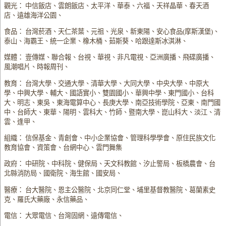
觀光： 中信飯店、雲朗飯店、太平洋、華泰、六福、天祥晶華、春天酒
店、遠雄海洋公園、
食品： 台灣菸酒、天仁茶葉、元祖、光泉、新東陽、安心食品(摩斯漢堡)、
泰山、海霸王、統一企業、橡木桶、茹斯葵、哈跟達斯冰淇淋、
媒體： 壹傳媒、聯合報、台視、華視、非凡電視、亞洲廣播、飛碟廣播、
風潮唱片、時報周刊、
教育： 台灣大學、交通大學、清華大學、大同大學、中央大學、中原大
學、中興大學、輔大、國語實小、雙園國小、華興中學、東門國小、台科
大、明志、東吳、東海電算中心、長庚大學、南亞技術學院、亞東、南門國
中、台師大、東華、陽明、雲科大、竹師、暨南大學、崑山科大、淡江、清
雲、逢甲、
組織： 信保基金、青創會、中小企業協會、管理科學學會、原住民族文化
教育協會、資策會、台網中心、雲門舞集
政府： 中研院、中科院、健保局、天文科教館、汐止警局、板橋農會、台
北縣消防局、國衛院、海生館、國安局、
醫療： 台大醫院、恩主公醫院、北京同仁堂、埔里基督教醫院、葛蘭素史
克、羅氏大藥廠、永信藥品、
電信： 大眾電信、台灣固網、遠傳電信、