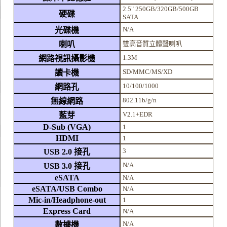
2.5" 250GB/320GB/500GB
硬碟
SATA
N/A
光碟機
喇叭
雙高音質立體聲喇叭
1.3M
網路視訊攝影機
SD/MMC/MS/XD
讀卡機
10/100/1000
網路孔
802.11b/g/n
無線網路
V2.1+EDR
藍芽
D-Sub (VGA)
1
HDMI
1
3
USB 2.0 接孔
N/A
USB 3.0 接孔
eSATA
N/A
eSATA/USB Combo
N/A
Mic-in/Headphone-out
1
Express Card
N/A
N/A
數據機