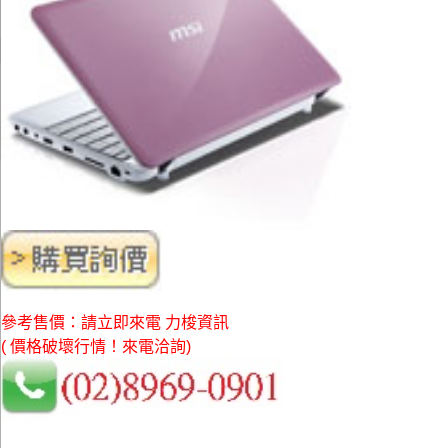
參考售價：請立即來電 力梭資訊
( 價格破壞行情！來電洽詢)