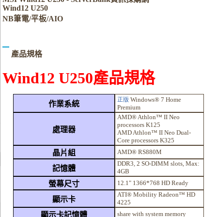
Wind12 U250
NB筆電/平板/AIO
產品規格
Wind12 U250產品規格
Windows® 7 Home
正版
作業系統
Premium
AMD® Athlon™ II Neo
processors K125
處理器
AMD Athlon™ II Neo Dual-
Core processors K325
AMD® RS880M
晶片組
DDR3, 2 SO-DIMM slots, Max:
記憶體
4GB
12.1" 1366*768 HD Ready
螢幕尺寸
ATI® Mobility Radeon™ HD
顯示卡
4225
share with system memory
顯示卡記憶體