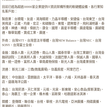
目前已經為超過30000家企業提供IT資訊架構所需的軟硬體設備，各行業知
名客戶如：
製造業：台積電、友達、鴻海精密、力晶半導體、安捷倫、台灣東芝、台灣
英飛凌、正崴、均豪、宏正、和碩聯合、東隆、建興電子、飛利浦明碁、泰
金寶、神通、神達、偉創力、康全、國眾、晨星半導體、廣達電腦、廣穎電
通、聯華氣體、寶成工業、廣運、
外商： 台灣NTT、台灣意法半導體、台灣NEW Balance、台灣NEC、台灣
SONY、台灣富士全祿、
金融：國泰人壽、元大證券、南山人壽、國泰世華、台灣工業銀行、台灣金
融研訓院、三商美邦人壽、大誠保險、法國巴黎人壽、保誠人壽、國華人
壽、統一證券、富邦人壽、華南產物保險、新光人壽、台灣產業保險、
流通： 新光三越、三僑(微風廣場)、信義房屋、阿里巴巴、
觀光： 中信飯店、雲朗飯店、太平洋、華泰、六福、天祥晶華、春天酒
店、遠雄海洋公園、
食品： 台灣菸酒、天仁茶葉、元祖、光泉、新東陽、安心食品(摩斯漢堡)、
泰山、海霸王、統一企業、橡木桶、茹斯葵、哈跟達斯冰淇淋、
媒體： 壹傳媒、聯合報、台視、華視、非凡電視、亞洲廣播、飛碟廣播、
風潮唱片、時報周刊、