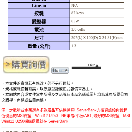
Line-in
N/A
87 keys
按鍵
65W
變壓器
3/6 cells
電池
297(L) X 190(D) X 24-31(H)mm
尺寸
1.3
重量 (公斤)
．本文件的資訊若有修改，恕不另行通知。
．規格或報價若有誤，以原廠型錄或正式報價單為主。
．本網站內容或文件當中所提及之品牌及產品名稱或圖片均為其原所屬公司
之版權、商標或註冊商標。
滿一定數量或金額還有多款贈品可供選擇喔! ServerBank力梭資訊給你最超
值優惠的MSI微星 - Wind12 U250 - NB筆電/平板/AIO ,最好的MSI微星 - MSI
Wind12 U250採購選擇就在 ServerBank!