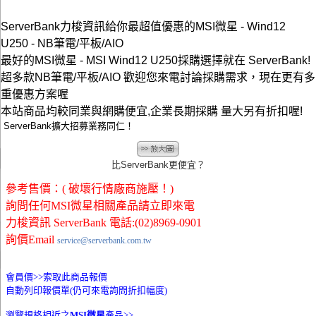
ServerBank力梭資訊給你最超值優惠的MSI微星 - Wind12
U250 - NB筆電/平板/AIO
最好的MSI微星 - MSI Wind12 U250採購選擇就在 ServerBank!
超多款NB筆電/平板/AIO 歡迎您來電討論採購需求，現在更有多
重優惠方案喔
本站商品均較同業與網購便宜,企業長期採購 量大另有折扣喔!
ServerBank擴大招募業務同仁！
比ServerBank更便宜？
參考售價：( 破壞行情廠商施壓！)
詢問任何MSI微星相關產品請立即來電
力梭資訊 ServerBank 電話:(02)8969-0901
詢價Email
service@serverbank.com.tw
會員價>>
索取此商品報價
自動列印報價單(仍可來電詢問折扣幅度)
瀏覽規格相近之
MSI微星
產品>>