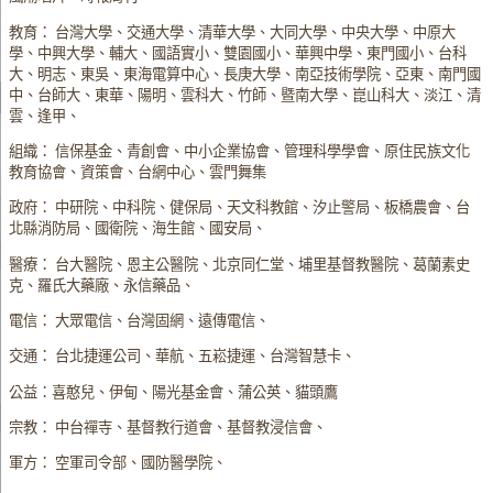
教育： 台灣大學、交通大學、清華大學、大同大學、中央大學、中原大
學、中興大學、輔大、國語實小、雙園國小、華興中學、東門國小、台科
大、明志、東吳、東海電算中心、長庚大學、南亞技術學院、亞東、南門國
中、台師大、東華、陽明、雲科大、竹師、暨南大學、崑山科大、淡江、清
雲、逢甲、
組織： 信保基金、青創會、中小企業協會、管理科學學會、原住民族文化
教育協會、資策會、台網中心、雲門舞集
政府： 中研院、中科院、健保局、天文科教館、汐止警局、板橋農會、台
北縣消防局、國衛院、海生館、國安局、
醫療： 台大醫院、恩主公醫院、北京同仁堂、埔里基督教醫院、葛蘭素史
克、羅氏大藥廠、永信藥品、
電信： 大眾電信、台灣固網、遠傳電信、
交通： 台北捷運公司、華航、五崧捷運、台灣智慧卡、
公益：喜憨兒、伊甸、陽光基金會、蒲公英、貓頭鷹
宗教： 中台禪寺、基督教行道會、基督教浸信會、
軍方： 空軍司令部、國防醫學院、