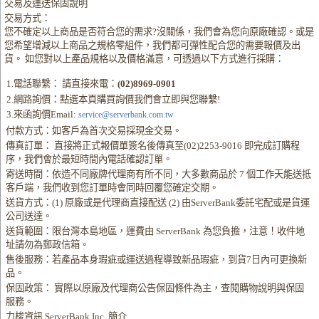
交易及運送保固說明
交易方式：
您不確定以上商品是否符合您的需求?沒關係，我們會為您向原廠確認。或是
您希望增減以上商品之規格零組件，我們都可彈性配合您的需要報價及出
貨。 如您對以上產品規格以及價格滿意，可透過以下方式進行採購：
1.電話聯繫： 請直接來電：
(02)8969-0901
2.網路詢價：點選本頁購買詢價我們會立即與您聯繫!
3.來函詢價Email:
service@serverbank.com.tw
付款方式：如客戶為首次交易採現金交易。
傳真訂單： 直接將正式報價單簽名後傳真至(02)2253-9016 即完成訂購程
序，我們會於最短時間內電話確認訂單。
寄送時間：依造不同廠牌代理商有所不同，大多數商品於 7 個工作天能送抵
客戶端，我們收到您訂單時會同時回覆您確定交期。
送貨方式：(1) 原廠或是代理商直接配送 (2) 由ServerBank委託宅配或是貨運
公司送達。
送貨範圍：限台灣本島地區，運費由 ServerBank 為您負擔，注意！收件地
址請勿為郵政信箱。
售後服務：若產品本身瑕疵或運送過程導致新品瑕疵，到貨7日內可更換新
品。
保固政策： 實際以原廠及代理商公告保固條件為主，查閱購物說明與保固
服務。
力梭資訊 ServerBank Inc. 簡介