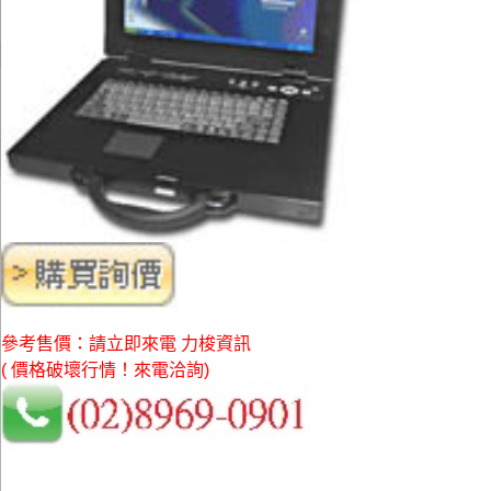
參考售價：請立即來電 力梭資訊
( 價格破壞行情！來電洽詢)