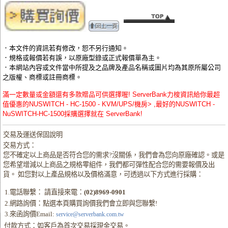
．本文件的資訊若有修改，恕不另行通知。
．規格或報價若有誤，以原廠型錄或正式報價單為主。
．本網站內容或文件當中所提及之品牌及產品名稱或圖片均為其原所屬公司
之版權、商標或註冊商標。
滿一定數量或金額還有多款贈品可供選擇喔! ServerBank力梭資訊給你最超
值優惠的NUSWITCH - HC-1500 - KVM/UPS/機房> ,最好的NUSWITCH -
NuSWITCH-HC-1500採購選擇就在 ServerBank!
交易及運送保固說明
交易方式：
您不確定以上商品是否符合您的需求?沒關係，我們會為您向原廠確認。或是
您希望增減以上商品之規格零組件，我們都可彈性配合您的需要報價及出
貨。 如您對以上產品規格以及價格滿意，可透過以下方式進行採購：
1.電話聯繫： 請直接來電：
(02)8969-0901
2.網路詢價：點選本頁購買詢價我們會立即與您聯繫!
3.來函詢價Email:
service@serverbank.com.tw
付款方式：如客戶為首次交易採現金交易。