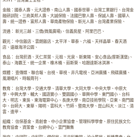
SONY、台灣富士全祿、
金融：國泰人壽、元大證券、南山人壽、國泰世華、台灣工業銀行、台灣金
融研訓院、三商美邦人壽、大誠保險、法國巴黎人壽、保誠人壽、國華人
壽、統一證券、富邦人壽、華南產物保險、新光人壽、台灣產業保險、
流通： 新光三越、三僑(微風廣場)、信義房屋、阿里巴巴、
觀光： 中信飯店、雲朗飯店、太平洋、華泰、六福、天祥晶華、春天酒
店、遠雄海洋公園、
食品： 台灣菸酒、天仁茶葉、元祖、光泉、新東陽、安心食品(摩斯漢堡)、
泰山、海霸王、統一企業、橡木桶、茹斯葵、哈跟達斯冰淇淋、
媒體： 壹傳媒、聯合報、台視、華視、非凡電視、亞洲廣播、飛碟廣播、
風潮唱片、時報周刊、
教育： 台灣大學、交通大學、清華大學、大同大學、中央大學、中原大
學、中興大學、輔大、國語實小、雙園國小、華興中學、東門國小、台科
大、明志、東吳、東海電算中心、長庚大學、南亞技術學院、亞東、南門國
中、台師大、東華、陽明、雲科大、竹師、暨南大學、崑山科大、淡江、清
雲、逢甲、
組織： 信保基金、青創會、中小企業協會、管理科學學會、原住民族文化
教育協會、資策會、台網中心、雲門舞集