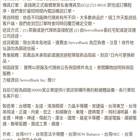
傳真訂單： 直接將正式報價單簽名後傳真至(02)2253-9016 即完成訂購程
序，我們會於最短時間內電話確認訂單。
寄送時間：依造不同廠牌代理商有所不同，大多數商品於 7 個工作天能送抵
客戶端，我們收到您訂單時會同時回覆您確定交期。
送貨方式：(1) 原廠或是代理商直接配送 (2) 由ServerBank委託宅配或是貨運
公司送達。
送貨範圍：限台灣本島地區，運費由 ServerBank 為您負擔，注意！收件地
址請勿為郵政信箱。
售後服務：若產品本身瑕疵或運送過程導致新品瑕疵，到貨7日內可更換新
品。
保固政策： 實際以原廠及代理商公告保固條件為主，查閱購物說明與保固
服務。
力梭資訊 ServerBank Inc. 簡介
目前已經為超過30000家企業提供IT資訊架構所需的軟硬體設備，各行業知
名客戶如：
製造業：台積電、友達、鴻海精密、力晶半導體、安捷倫、台灣東芝、台灣
英飛凌、正崴、均豪、宏正、和碩聯合、東隆、建興電子、飛利浦明碁、泰
金寶、神通、神達、偉創力、康全、國眾、晨星半導體、廣達電腦、廣穎電
通、聯華氣體、寶成工業、廣運、
外商： 台灣NTT、台灣意法半導體、台灣NEW Balance、台灣NEC、台灣