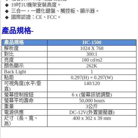
◆
19
吋
1U
機架安裝高度。
◆
三合一，一體化鍵盤、觸控板、顯示器。
◆
國際認證：
CE
、
FCC
。
產品規格
-
產品規格
HC-1500
解析度
1024 X 768
對比
300:1
亮度
180 cd/m2
顏色顯示
262K
Back Light
1
點距
0.297(H)
×
0.297(W)
可視角度
(
水平
/
垂
140/120
直
)
螢幕控制按鈕
6 x (
螢幕訊號調整
)
螢幕平均壽命
50,000 hours
重量
3
公斤
電源供應
DC-12V(
外置變壓器
)
尺寸（長、寬、
400 x 302 x 39 mm
高）