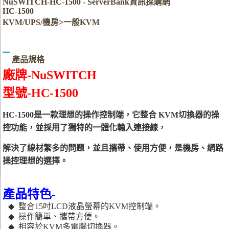
NuSWITCH-HC-1500 - ServerBank資訊採購網
HC-1500
KVM/UPS/機房>一般KVM
產品規格
廠牌
-NuSWITCH
型號
-
HC-1500
HC-1500
是一款理想的操作控制端，它整合
KVM
切換器的操
控功能，並採用了獨特的一體化輸入連接線，
解決了線材繁多的問題，並且攜帶、使用方便，是機房、網路
操控理想的選擇。
產品特色
-
◆
整合
15
吋
LCD
液晶螢幕的
KVM
控制端。
◆
操作簡單、攜帶方便。
◆
相容於
KVM
多電腦切換器。