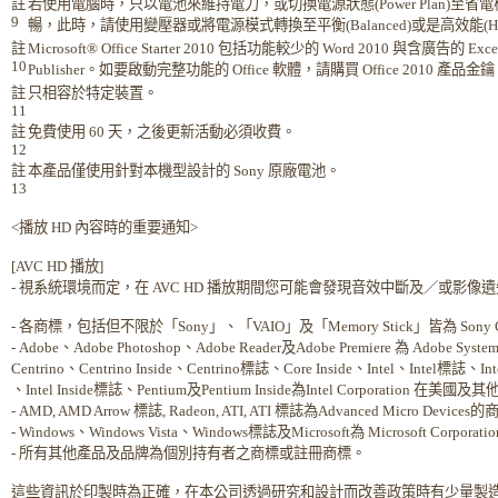
註
若使用電腦時，只以電池來維持電力，或切換電源狀態(Power Plan)至省電模式(
9
暢，此時，請使用變壓器或將電源模式轉換至平衡(Balanced)或是高效能(High p
註
Microsoft® Office Starter 2010 包括功能較少的 Word 2010 與含廣告的 Ex
10
Publisher。如要啟動完整功能的 Office 軟體，請購買 Office 2010 產品金
註
只相容於特定裝置。
11
註
免費使用 60 天，之後更新活動必須收費。
12
註
本產品僅使用針對本機型設計的 Sony 原廠電池。
13
<播放 HD 內容時的重要通知>
[AVC HD 播放]
- 視系統環境而定，在 AVC HD 播放期間您可能會發現音效中斷及／或影像
- 各商標，包括但不限於「Sony」、「VAIO」及「Memory Stick」皆為 Son
- Adobe、Adobe Photoshop、Adobe Reader及Adobe Premiere 為 Adobe 
Centrino、Centrino Inside、Centrino標誌、Core Inside、Intel、Intel標誌、Intel A
、Intel Inside標誌、Pentium及Pentium Inside為Intel Corporation 在
- AMD, AMD Arrow 標誌, Radeon, ATI, ATI 標誌為Advanced Micr
- Windows、Windows Vista、Windows標誌及Microsoft為 Microsoft 
- 所有其他產品及品牌為個別持有者之商標或註冊商標。
這些資訊於印製時為正確，在本公司透過研究和設計而改善政策時有少量製