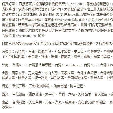
傳真訂單： 直接將正式報價單簽名後傳真至(02)2253-9016 即完成訂購
寄送時間：依造不同廠牌代理商有所不同，大多數商品於 7 個工作天能送抵
送貨方式：(1) 原廠或是代理商直接配送 (2) 由ServerBank委託宅配或是貨
送貨範圍：限台灣本島地區，運費由 ServerBank 為您負擔，注意！收件地
售後服務：若產品本身瑕疵或運送過程導致新品瑕疵，到貨7日內可更換新品
保固政策： 實際以原廠及代理商公告保固條件為主，查閱購物說明與保固服
力梭資訊 ServerBank Inc. 簡介
目前已經為超過30000家企業提供IT資訊架構所需的軟硬體設備，各行業知
製造業：台積電、友達、鴻海精密、力晶半導體、安捷倫、台灣東芝、台灣
子、飛利浦明碁、泰金寶、神通、神達、偉創力、康全、國眾、晨星半導體
外商： 台灣NTT、台灣意法半導體、台灣NEW Balance、台灣NEC、台灣S
金融：國泰人壽、元大證券、南山人壽、國泰世華、台灣工業銀行、台灣金
保誠人壽、國華人壽、統一證券、富邦人壽、華南產物保險、新光人壽、台
流通： 新光三越、三僑(微風廣場)、信義房屋、阿里巴巴、
觀光： 中信飯店、雲朗飯店、太平洋、華泰、六福、天祥晶華、春天酒店、
食品： 台灣菸酒、天仁茶葉、元祖、光泉、新東陽、安心食品(摩斯漢堡)、
冰淇淋、