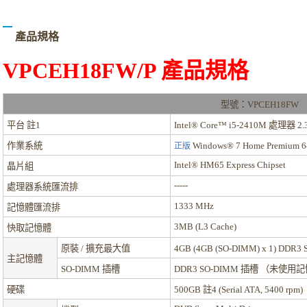
產品規格
VPCEH18FW/P
產品規格
型號：VPCEH18FW
平台
註1
Intel® Core™ i5-2410M 處理器 2.
作業系統
Windows® 7 Home Premium
正版
Intel® HM65 Express Chipset
晶片組
-----
處理器系統匯流排
1333 MHz
記憶體匯流排
3MB (L3 Cache)
快取記憶體
原裝 / 擴充最大值
4GB (4GB (SO-DIMM) x 1) DDR3
主記憶體
SO-DIMM 插槽
DDR3 SO-DIMM 插槽 （未使
硬碟
500GB
註4
(Serial ATA, 5400 rpm)