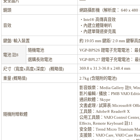
-----
安全晶片
鏡頭
網路攝影機（解析度： 640 x 48
‧Intel® 高傳真音效
音效
‧內建立體聲喇叭
‧內建單聲道麥克風
鍵盤/ 輸入裝置
約 19.05 mm 鍵距/ 2.0 mm 鍵擊高
隨機電池
VGP-BPS26 鋰電子充電電池： 最
電池
註8
選購長效電池
VGP-BPL27 鋰電子充電電池： 最
369.8 x 31.3-36.8 x 248.4 mm
尺寸（寬度x高度x深度） (概略值)
重量 (概略值)
2.7kg (含隨附的電池)
影音娛樂：
Media Gallery
註9
, Wi
影片編輯 / 播放：
PMB VAIO Editi
通訊軟體：
Skype
文書處理 / 試算表:
Microsoft® Offi
工具類：
Adobe® Reader® X
隨機附贈軟體
公用工具類：
VAIO Control Center
Effects, Remote Keyboard
註11
安全類：
Trend Micro Titanium M
支援類：
VAIO Care, VAIO Care Res