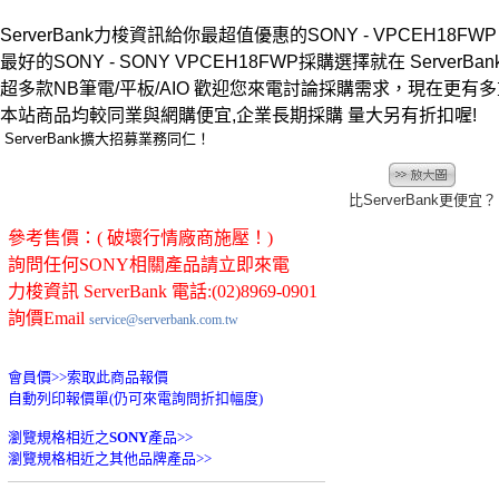
ServerBank力梭資訊給你最超值優惠的SONY - VPCEH18FWP 
最好的SONY - SONY VPCEH18FWP採購選擇就在 ServerBank
超多款NB筆電/平板/AIO 歡迎您來電討論採購需求，現在更有
本站商品均較同業與網購便宜,企業長期採購 量大另有折扣喔!
ServerBank擴大招募業務同仁！
比ServerBank更便宜？
參考售價：( 破壞行情廠商施壓！)
詢問任何SONY相關產品請立即來電
力梭資訊 ServerBank 電話:(02)8969-0901
詢價Email
service@serverbank.com.tw
會員價>>
索取此商品報價
自動列印報價單(仍可來電詢問折扣幅度)
瀏覽規格相近之
SONY
產品>>
瀏覽規格相近之其他品牌產品>>