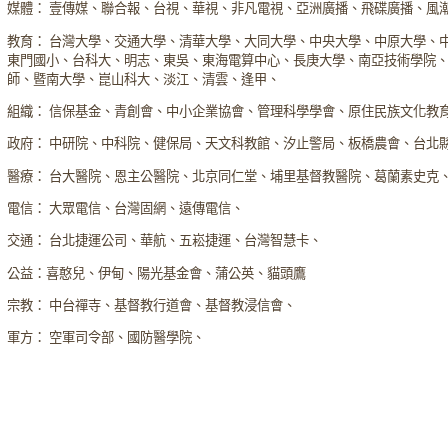
媒體： 壹傳媒、聯合報、台視、華視、非凡電視、亞洲廣播、飛碟廣播、風
教育： 台灣大學、交通大學、清華大學、大同大學、中央大學、中原大學、
東門國小、台科大、明志、東吳、東海電算中心、長庚大學、南亞技術學院
師、暨南大學、崑山科大、淡江、清雲、逢甲、
組織： 信保基金、青創會、中小企業協會、管理科學學會、原住民族文化教
政府： 中研院、中科院、健保局、天文科教館、汐止警局、板橋農會、台北
醫療： 台大醫院、恩主公醫院、北京同仁堂、埔里基督教醫院、葛蘭素史克
電信： 大眾電信、台灣固網、遠傳電信、
交通： 台北捷運公司、華航、五崧捷運、台灣智慧卡、
公益：喜憨兒、伊甸、陽光基金會、蒲公英、貓頭鷹
宗教： 中台禪寺、基督教行道會、基督教浸信會、
軍方： 空軍司令部、國防醫學院、