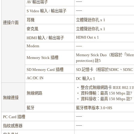
-----
AV 輸出端子
-----
S Video 輸入 / 輸出端子
耳機
立體聲迷你孔 x 1
連接介面
麥克風
立體聲迷你孔 x 1
HDMI Out x 1
HDMI 輸入 / 輸出端子
Modem
-----
Memory Stick Duo（相容於「Memory 
Memory Stick 插槽
protection)
註5
SD Memory Card 插槽
SD 記憶卡（相容於SDHC、SDXC，Not sup
AC/DC IN
DC 輸入x 1
・ 整合式無線網路卡 IEEE 802.11b
無線網路
・ 資料傳輸：最高 150 Mbps
註7
無線連接
・ 資料接收：最高 150 Mbps
註7
藍牙
藍牙標準版本 3.0+HS
-----
PC Card 插槽
-----
指紋感應器