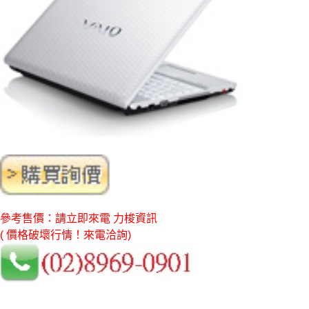
參考售價：請立即來電 力梭資訊
( 價格破壞行情！來電洽詢)