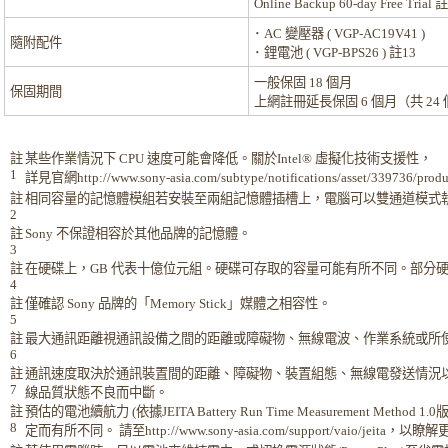
Online Backup 60-day Free Trial
註
･ AC 變壓器 ( VGP-AC19V41 )
隨附配件
･ 鋰電池 ( VGP-BPS26 )
註13
一般保固 18 個月
保固期間
上網註冊延長保固 6 個月（共 24
註
某些作業情況下 CPU 速度可能會降低。關於Intel® 虛擬化技術支援性，
1
詳見官網http://www.sony-asia.com/subtype/notifications/asset/339736/produ
註
相同容量的記憶體模組若安裝至兩組記憶體插槽上，電腦可以雙通道模式
2
註
Sony 不保證相容於其他品牌的記憶體。
3
註
在硬碟上，GB 代表十億位元組。硬碟可存取的容量可能有所不同。部分
4
註
僅確認 Sony 品牌的「Memory Stick」媒體之相容性。
5
註
最大通訊距離視通訊設備之間的距離或障礙物、無線電波、作業系統或所
6
註
通訊速度取決於通訊裝置間的距離、障礙物、裝置組態、無線電發送情況
7
線品質狀態不良而中斷。
註
預估的電池續航力 (依據JEITA Battery Run Time Measurement Me
8
定而有所不同。 請至http://www.sony-asia.com/support/vaio/jeita，