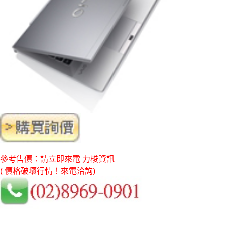
參考售價：請立即來電 力梭資訊
( 價格破壞行情！來電洽詢)