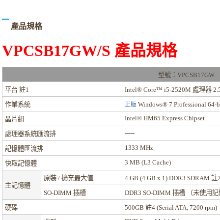
產品規格
VPCSB17GW/S
產品規格
型號：VPCSB17GW
平台
註1
Intel® Core™ i5-2520M 處理器 2.
作業系統
Windows® 7 Professional 
正版
Intel® HM65 Express Chipset
晶片組
-----
處理器系統匯流排
1333 MHz
記憶體匯流排
3 MB (L3 Cache)
快取記憶體
原裝 / 擴充最大值
4 GB (4 GB x 1) DDR3 SDRAM
註
主記憶體
SO-DIMM 插槽
DDR3 SO-DIMM 插槽 （未使
硬碟
500GB
註4
(Serial ATA, 7200 rpm)