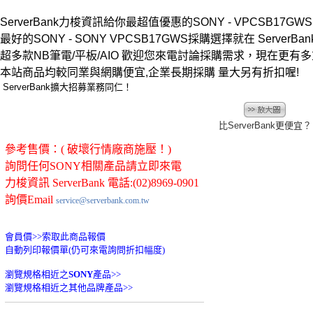
ServerBank力梭資訊給你最超值優惠的SONY - VPCSB17GWS 
最好的SONY - SONY VPCSB17GWS採購選擇就在 ServerBank
超多款NB筆電/平板/AIO 歡迎您來電討論採購需求，現在更有
本站商品均較同業與網購便宜,企業長期採購 量大另有折扣喔!
ServerBank擴大招募業務同仁！
比ServerBank更便宜？
參考售價：( 破壞行情廠商施壓！)
詢問任何SONY相關產品請立即來電
力梭資訊 ServerBank 電話:(02)8969-0901
詢價Email
service@serverbank.com.tw
會員價>>
索取此商品報價
自動列印報價單(仍可來電詢問折扣幅度)
瀏覽規格相近之
SONY
產品>>
瀏覽規格相近之其他品牌產品>>