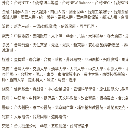
外商： 台灣NTT、台灣意法半導體、台灣NEW Balance、台灣NEC、台灣S
金融：國泰人壽、元大證券、南山人壽、國泰世華、台灣工業銀行、台灣金
保誠人壽、國華人壽、統一證券、富邦人壽、華南產物保險、新光人壽、台
流通： 新光三越、三僑(微風廣場)、信義房屋、阿里巴巴、
觀光： 中信飯店、雲朗飯店、太平洋、華泰、六福、天祥晶華、春天酒店、
食品： 台灣菸酒、天仁茶葉、元祖、光泉、新東陽、安心食品(摩斯漢堡)、
冰淇淋、
媒體： 壹傳媒、聯合報、台視、華視、非凡電視、亞洲廣播、飛碟廣播、風
教育： 台灣大學、交通大學、清華大學、大同大學、中央大學、中原大學、
東門國小、台科大、明志、東吳、東海電算中心、長庚大學、南亞技術學院
師、暨南大學、崑山科大、淡江、清雲、逢甲、
組織： 信保基金、青創會、中小企業協會、管理科學學會、原住民族文化教
政府： 中研院、中科院、健保局、天文科教館、汐止警局、板橋農會、台北
醫療： 台大醫院、恩主公醫院、北京同仁堂、埔里基督教醫院、葛蘭素史克
電信： 大眾電信、台灣固網、遠傳電信、
交通： 台北捷運公司、華航、五崧捷運、台灣智慧卡、