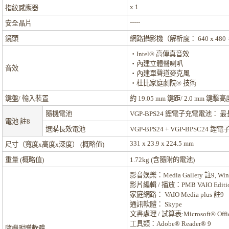
x 1
指紋感應器
-----
安全晶片
鏡頭
網路攝影機（解析度： 640 x 48
‧Intel® 高傳真音效
‧內建立體聲喇叭
音效
‧內建單聲道麥克風
‧杜比家庭劇院® 技術
鍵盤/ 輸入裝置
約 19.05 mm 鍵距/ 2.0 mm 鍵
隨機電池
VGP-BPS24 鋰電子充電電池： 最
電池
註8
選購長效電池
VGP-BPS24 + VGP-BPSC24
331 x 23.9 x 224.5 mm
尺寸（寬度x高度x深度） (概略值)
重量 (概略值)
1.72kg (含隨附的電池)
影音娛樂：
Media Gallery
註9
, Wi
影片編輯 / 播放：
PMB VAIO Editi
家庭網路：
VAIO Media plus
註9
通訊軟體：
Skype
文書處理 / 試算表:
Microsoft® Offi
工具類：
Adobe® Reader® 9
隨機附贈軟體