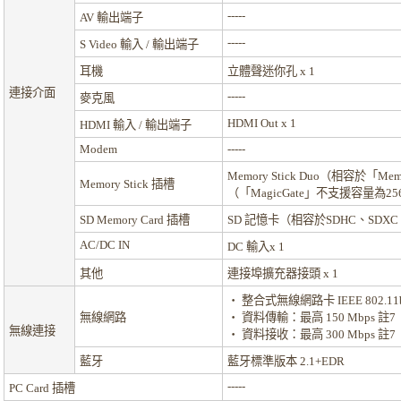
-----
AV 輸出端子
-----
S Video 輸入 / 輸出端子
耳機
立體聲迷你孔 x 1
連接介面
-----
麥克風
HDMI Out x 1
HDMI 輸入 / 輸出端子
Modem
-----
Memory Stick Duo（相容於「Memo
Memory Stick 插槽
（「MagicGate」不支援容量為25
SD Memory Card 插槽
SD 記憶卡（相容於SDHC、SD
AC/DC IN
DC 輸入x 1
其他
連接埠擴充器接頭 x 1
・ 整合式無線網路卡 IEEE 802.11b
無線網路
・ 資料傳輸：最高 150 Mbps
註7
無線連接
・ 資料接收：最高 300 Mbps
註7
藍牙
藍牙標準版本 2.1+EDR
-----
PC Card 插槽