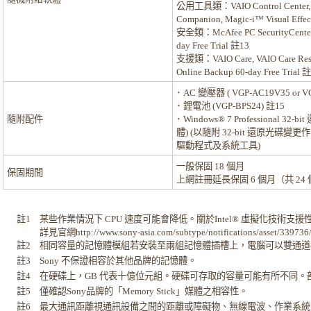
公用工具類：
VAIO Control Center
Companion, Magic-i™ Visual Effec
安全類：
McAfee PC SecurityCenter
day Free Trial
註13
支援類：
VAIO Care, VAIO Care Res
Online Backup 60-day Free Trial
註
･ AC 變壓器 ( VGP-AC19V35 or V
･ 鋰電池 (VGP-BPS24)
註15
隨附配件
･ Windows® 7 Professio
體) (以隨附 32-bit 還原光碟
驅動程式及系統工具)
一般保固 18 個月
保固期間
上網註冊延長保固 6 個月（共 24
註1
某些作業情況下 CPU 速度可能會降低。關於Intel® 虛擬化技術支援
詳見官網http://www.sony-asia.com/subtype/notifications/asset/339736/
註2
相同容量的記憶體模組若安裝至兩組記憶體插槽上，電腦可以雙通道
註3
Sony 不保證相容於其他品牌的記憶體。
註4
在硬碟上，GB 代表十億位元組。硬碟可存取的容量可能有所不同
註5
僅確認Sony品牌的「Memory Stick」媒體之相容性。
註6
最大通訊距離視通訊設備之間的距離或障礙物、無線電波、作業系統