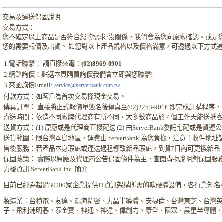
交易及運送保固說明
交易方式：
您不確定以上商品是否符合您的需求?沒關係，我們會為您向原廠確認。或是
您的需要報價及出貨。 如您對以上產品規格以及價格滿意，可透過以下方式
1.電話聯繫： 請直接來電：
(02)8969-0901
2.網路詢價：點選本頁購買詢價我們會立即與您聯繫!
3.來函詢價Email:
service@serverbank.com.tw
付款方式：如客戶為首次交易採現金交易。
傳真訂單： 直接將正式報價單簽名後傳真至(02)2253-9016 即完成訂購
寄送時間：依造不同廠牌代理商有所不同，大多數商品於 7 個工作天能送抵
送貨方式：(1) 原廠或是代理商直接配送 (2) 由ServerBank委託宅配或是貨
送貨範圍：限台灣本島地區，運費由 ServerBank 為您負擔，注意！收件地
售後服務：若產品本身瑕疵或運送過程導致新品瑕疵，到貨7日內可更換新品
保固政策： 實際以原廠及代理商公告保固條件為主，查閱購物說明與保固服
力梭資訊 ServerBank Inc. 簡介
目前已經為超過30000家企業提供IT資訊架構所需的軟硬體設備，各行業知
製造業：台積電、友達、鴻海精密、力晶半導體、安捷倫、台灣東芝、台灣
子、飛利浦明碁、泰金寶、神通、神達、偉創力、康全、國眾、晨星半導體