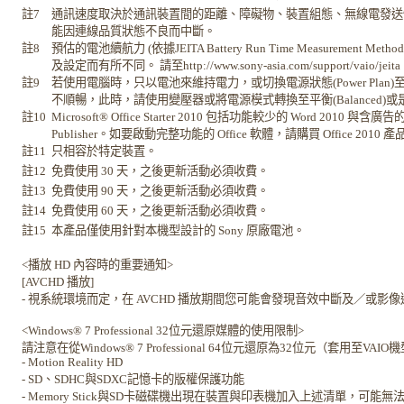
註7
通訊速度取決於通訊裝置間的距離、障礙物、裝置組態、無線電發送
能因連線品質狀態不良而中斷。
註8
預估的電池續航力 (依據JEITA Battery Run Time Measurement
及設定而有所不同。 請至http://www.sony-asia.com/support/vaio
註9
若使用電腦時，只以電池來維持電力，或切換電源狀態(Power Plan)至省電
不順暢，此時，請使用變壓器或將電源模式轉換至平衡(Balanced)或是高效能(
註10
Microsoft® Office Starter 2010 包括功能較少的 Word 2010 與含廣
Publisher。如要啟動完整功能的 Office 軟體，請購買 Office 2010 
註11
只相容於特定裝置。
註12
免費使用 30 天，之後更新活動必須收費。
註13
免費使用 90 天，之後更新活動必須收費。
註14
免費使用 60 天，之後更新活動必須收費。
註15
本產品僅使用針對本機型設計的 Sony 原廠電池。
<播放 HD 內容時的重要通知>
[AVCHD 播放]
- 視系統環境而定，在 AVCHD 播放期間您可能會發現音效中斷及／或影
<Windows® 7 Professional 32位元還原媒體的使用限制>
請注意在從Windows® 7 Professional 64位元還原為32位元（套
- Motion Reality HD
- SD、SDHC與SDXC記憶卡的版權保護功能
- Memory Stick與SD卡磁碟機出現在裝置與印表機加入上述清單，可