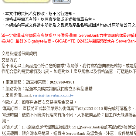
．本文件的資訊若有修改，恕不另行通知。
．規格或報價若有誤，以原廠型錄或正式報價單為主。
．本網站內容或文件當中所提及之品牌及產品名稱或圖片均為其原所屬公司之
滿一定數量或金額還有多款贈品可供選擇喔! ServerBank力梭資訊給你最超值優惠的Gi
板/AIO ,最好的Gigabyte技嘉 - GIGABYTE Q2432A採購選擇就在 ServerBank
交易及運送保固說明
交易方式：
您不確定以上商品是否符合您的需求?沒關係，我們會為您向原廠確認。或是
性配合您的需要報價及出貨。 如您對以上產品規格以及價格滿意，可透過以
1.電話聯繫： 請直接來電：
(02)8969-0901
2.網路詢價：點選本頁購買詢價我們會立即與您聯繫!
3.來函詢價Email:
service@serverbank.com.tw
付款方式：如客戶為首次交易採現金交易。
傳真訂單： 直接將正式報價單簽名後傳真至(02)2253-9016 即完成訂購
寄送時間：依造不同廠牌代理商有所不同，大多數商品於 7 個工作天能送抵
期。
送貨方式：(1) 原廠或是代理商直接配送 (2) 由ServerBank委託宅配或是貨
送貨範圍：限台灣本島地區，運費由 ServerBank 為您負擔，注意！收件地