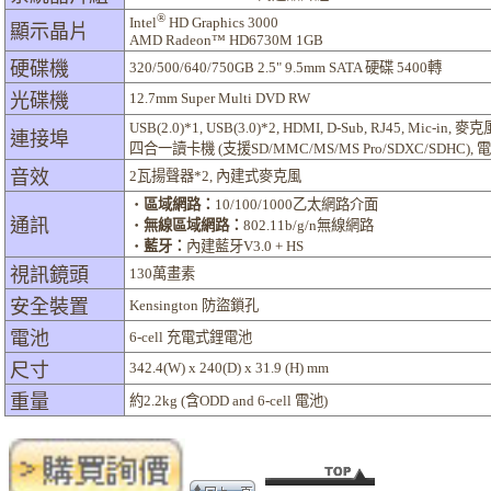
®
Intel
HD Graphics 3000
顯示晶片
AMD Radeon™ HD6730M 1GB
硬碟機
320/500/640/750GB 2.5" 9.5mm SATA 硬碟 5400轉
光碟機
12.7mm Super Multi DVD RW
USB(2.0)*1, USB(3.0)*2, HDMI, D-Sub, RJ45, Mic-in
連接埠
四合一讀卡機 (支援SD/MMC/MS/MS Pro/SDXC/SDHC),
音效
2瓦揚聲器*2, 內建式麥克風
‧
區域網路：
10/100/1000乙太網路介面
通訊
‧
無線區域網路：
802.11b/g/n無線網路
‧
藍牙：
內建藍牙V3.0 + HS
視訊鏡頭
130萬畫素
安全裝置
Kensington 防盜鎖孔
電池
6-cell 充電式鋰電池
尺寸
342.4(W) x 240(D) x 31.9 (H) mm
重量
約2.2kg (含ODD and 6-cell 電池)