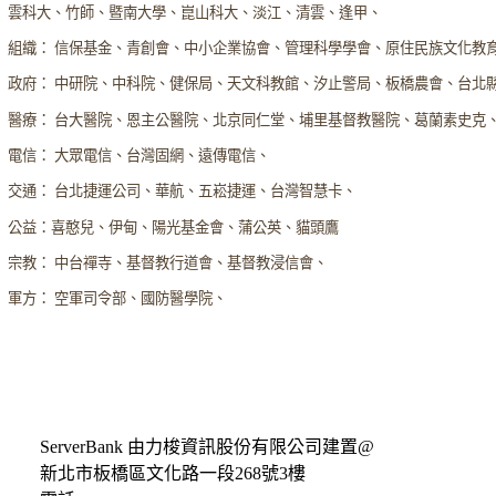
雲科大、竹師、暨南大學、崑山科大、淡江、清雲、逢甲、
組織： 信保基金、青創會、中小企業協會、管理科學學會、原住民族文化教
政府： 中研院、中科院、健保局、天文科教館、汐止警局、板橋農會、台北
醫療： 台大醫院、恩主公醫院、北京同仁堂、埔里基督教醫院、葛蘭素史克
電信： 大眾電信、台灣固網、遠傳電信、
交通： 台北捷運公司、華航、五崧捷運、台灣智慧卡、
公益：喜憨兒、伊甸、陽光基金會、蒲公英、貓頭鷹
宗教： 中台禪寺、基督教行道會、基督教浸信會、
軍方： 空軍司令部、國防醫學院、
ServerBank 由力梭資訊股份有限公司建置@
新北市板橋區文化路一段268號3樓