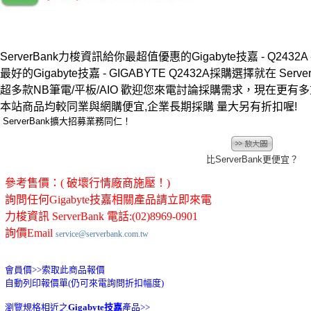
ServerBank力梭資訊給你最超值優惠的Gigabyte技嘉 - Q2432A 
最好的Gigabyte技嘉 - GIGABYTE Q2432A採購選擇就在 Server
超多款NB筆電/平板/AIO 歡迎您來電討論採購需求，現在更有
本站商品均較同業與網購便宜,企業長期採購 量大另有折扣喔!
ServerBank擴大招募業務同仁！
比ServerBank更便宜？
參考售價：( 破壞行情廠商施壓！)
詢問任何Gigabyte技嘉相關產品請立即來電
力梭資訊 ServerBank 電話:(02)8969-0901
詢價Email
service@serverbank.com.tw
會員價>>
索取此商品報價
自動列印報價單(仍可來電詢問折扣幅度)
瀏覽規格相近之
Gigabyte技嘉
產品>>