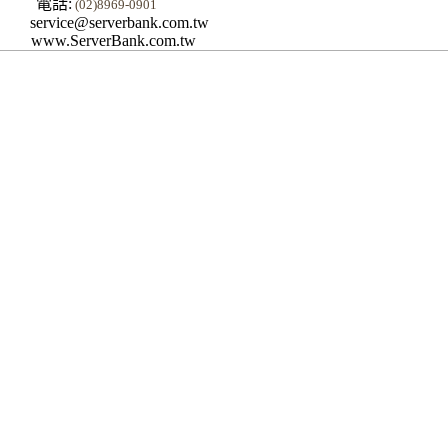
電話:
(02)8969-0901
service@serverbank.com.tw
www.ServerBank.com.tw