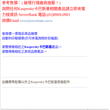
參考售價：( 破壞行情廠商施壓！)
詢問任何Kaspersky卡巴斯基相關產品請立即來電
力梭資訊 ServerBank 電話:(02)8969-0901
詢價Email
service@serverbank.com.tw
會員價>>
索取此商品報價
自動列印報價單(仍可來電詢問折扣幅度)
瀏覽規格相近之
Kaspersky卡巴斯基
產品>>
瀏覽規格相近之其他品牌產品>>
加購
標準配備以外之Kaspersky卡巴斯基原廠配件