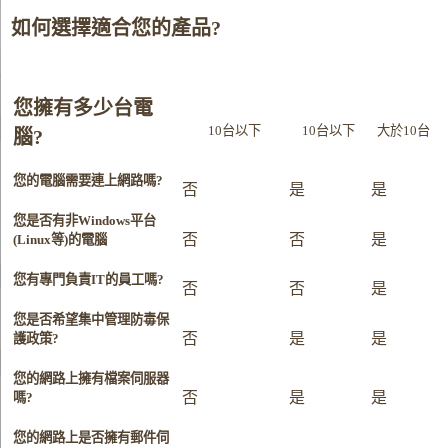
如何選擇適合您的產品?
您擁有多少台電
10台以下
10台以下
大於10台
腦?
您的電腦需要連上網路嗎?
否
是
是
您是否有非Windows平台
否
否
是
(Linux等)的電腦
您有專門負責IT的員工嗎?
否
否
是
您是否希望集中管理防毒保
否
是
是
護政策?
您的網路上擁有檔案伺服器
否
是
是
嗎?
您的網路上是否擁有郵件伺