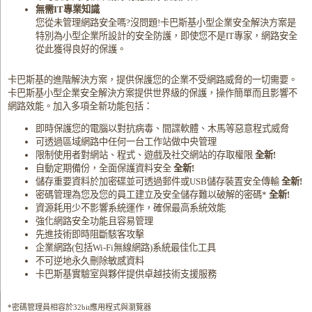
無需IT專業知識
您從未管理網路安全嗎?沒問題!卡巴斯基小型企業安全解決方案是
特別為小型企業所設計的安全防護，即使您不是IT專家，網路安全
從此獲得良好的保護。
卡巴斯基的進階解決方案，提供保護您的企業不受網路威脅的一切需要。
卡巴斯基小型企業安全解決方案提供世界級的保護，操作簡單而且影響不
網路效能。加入多項全新功能包括：
即時保護您的電腦以對抗病毒、間諜軟體、木馬等惡意程式威脅
可透過區域網路中任何一台工作站做中央管理
限制使用者對網站、程式、遊戲及社交網站的存取權限
全新!
自動定期備份，全面保護資料安全
全新!
儲存重要資料於加密碟並可透過郵件或USB儲存裝置安全傳輸
全新!
密碼管理為您及您的員工建立及安全儲存難以破解的密碼*
全新!
資源耗用少不影響系統運作，確保最高系統效能
強化網路安全功能且容易管理
先進技術即時阻斷駭客攻擊
企業網路(包括Wi-Fi無線網路)系統最佳化工具
不可逆地永久刪除敏感資料
卡巴斯基實驗室與夥伴提供卓越技術支援服務
*密碼管理員相容於32bit應用程式與瀏覽器