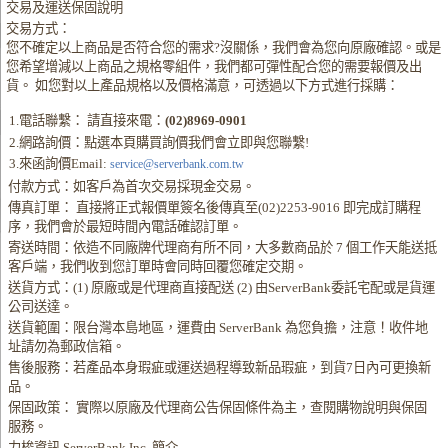
交易及運送保固說明
交易方式：
您不確定以上商品是否符合您的需求?沒關係，我們會為您向原廠確認。或是
您希望增減以上商品之規格零組件，我們都可彈性配合您的需要報價及出
貨。 如您對以上產品規格以及價格滿意，可透過以下方式進行採購：
1.電話聯繫： 請直接來電：
(02)8969-0901
2.網路詢價：點選本頁購買詢價我們會立即與您聯繫!
3.來函詢價Email:
service@serverbank.com.tw
付款方式：如客戶為首次交易採現金交易。
傳真訂單： 直接將正式報價單簽名後傳真至(02)2253-9016 即完成訂購程
序，我們會於最短時間內電話確認訂單。
寄送時間：依造不同廠牌代理商有所不同，大多數商品於 7 個工作天能送抵
客戶端，我們收到您訂單時會同時回覆您確定交期。
送貨方式：(1) 原廠或是代理商直接配送 (2) 由ServerBank委託宅配或是貨運
公司送達。
送貨範圍：限台灣本島地區，運費由 ServerBank 為您負擔，注意！收件地
址請勿為郵政信箱。
售後服務：若產品本身瑕疵或運送過程導致新品瑕疵，到貨7日內可更換新
品。
保固政策： 實際以原廠及代理商公告保固條件為主，查閱購物說明與保固
服務。
力梭資訊 ServerBank Inc. 簡介