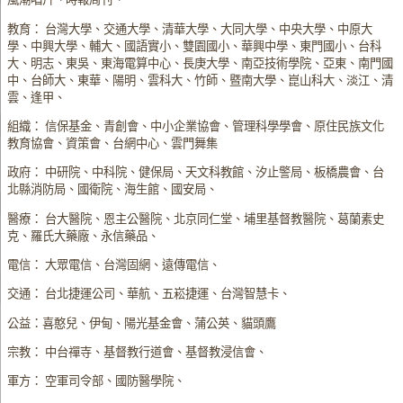
教育： 台灣大學、交通大學、清華大學、大同大學、中央大學、中原大
學、中興大學、輔大、國語實小、雙園國小、華興中學、東門國小、台科
大、明志、東吳、東海電算中心、長庚大學、南亞技術學院、亞東、南門國
中、台師大、東華、陽明、雲科大、竹師、暨南大學、崑山科大、淡江、清
雲、逢甲、
組織： 信保基金、青創會、中小企業協會、管理科學學會、原住民族文化
教育協會、資策會、台網中心、雲門舞集
政府： 中研院、中科院、健保局、天文科教館、汐止警局、板橋農會、台
北縣消防局、國衛院、海生館、國安局、
醫療： 台大醫院、恩主公醫院、北京同仁堂、埔里基督教醫院、葛蘭素史
克、羅氏大藥廠、永信藥品、
電信： 大眾電信、台灣固網、遠傳電信、
交通： 台北捷運公司、華航、五崧捷運、台灣智慧卡、
公益：喜憨兒、伊甸、陽光基金會、蒲公英、貓頭鷹
宗教： 中台禪寺、基督教行道會、基督教浸信會、
軍方： 空軍司令部、國防醫學院、