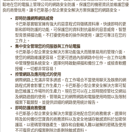
鬆地在您的電腦上管理公司的網路安全防護，保護您的機密資訊並維護您優
良的商譽信用。讓卡巴斯基小型企業安全解決方案保護您的網路安全。
即時防護網際網路威脅
卡巴斯基實驗室擁有強大的惡意程式特徵碼資料庫，快速即時的更
新和即時防護的功能，可保護您的資料對抗最新的惡意威脅，智慧
型背景掃描功能，不打擾使用者的操作與使用，讓您可專注在您的
工作上。
集中安全管理您的伺服器與工作站電腦
卡巴斯基小型企業安全解決方案功能強大而簡單易用的管理介面，
使您的網路維護更容易。您更可透過內部網路中任何一台工作站集
中管理整個系統安全，選擇何時啟動掃描和備份工作，或檢查軟體
授權，一切都非常容易！
控管網路及應用程式的使用
網際網路上充滿非常多誘惑，在工作場合不當使用聊天及娛樂的網
路程式將會影響工作生產力，卡巴斯基小型企業安全解決方案可幫
助您維護工作場所的生產力。現在您可以在上班時間控管社交網站
及網路遊戲的使用，管理員工的網際網路和電腦使用時間以及限制
檔案下載類型，並提供詳細的網路使用統計報告。
即時防護商務營運
卡巴斯基小型企業安全解決方案靈活地配合您的商務需求，選擇何
時及如何備份您寶貴的商務資料以及安全地儲存敏感資料於加密保
護區，以密碼管理器產生、儲存和自動輸入難以破解的密碼及使用
不可復原式的檔案刪除功能刪除敏感資料。