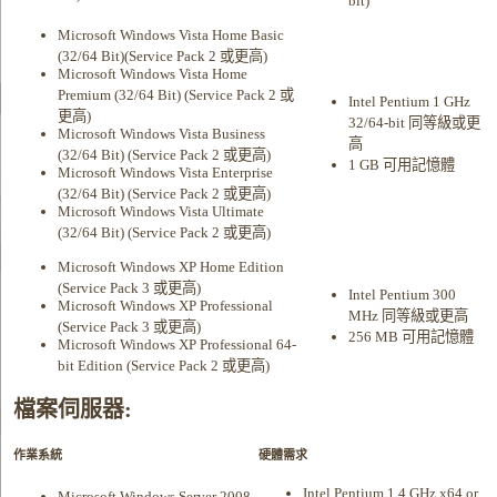
bit)
Microsoft Windows Vista Home Basic
(32/64 Bit)(Service Pack 2 或更高)
Microsoft Windows Vista Home
Premium (32/64 Bit) (Service Pack 2 或
Intel Pentium 1 GHz
更高)
32/64-bit 同等級或更
Microsoft Windows Vista Business
高
(32/64 Bit) (Service Pack 2 或更高)
1 GB 可用記憶體
Microsoft Windows Vista Enterprise
(32/64 Bit) (Service Pack 2 或更高)
Microsoft Windows Vista Ultimate
(32/64 Bit) (Service Pack 2 或更高)
Microsoft Windows XP Home Edition
(Service Pack 3 或更高)
Intel Pentium 300
Microsoft Windows XP Professional
MHz 同等級或更高
(Service Pack 3 或更高)
256 MB 可用記憶體
Microsoft Windows XP Professional 64-
bit Edition (Service Pack 2 或更高)
檔案伺服器:
作業系統
硬體需求
Intel Pentium 1.4 GHz x64 or
Microsoft Windows Server 2008