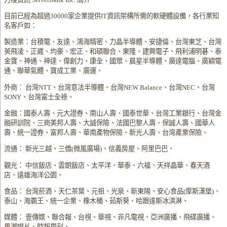
目前已經為超過30000家企業提供IT資訊架構所需的軟硬體設備，各行業知
名客戶如：
製造業：台積電、友達、鴻海精密、力晶半導體、安捷倫、台灣東芝、台灣
英飛凌、正崴、均豪、宏正、和碩聯合、東隆、建興電子、飛利浦明碁、泰
金寶、神通、神達、偉創力、康全、國眾、晨星半導體、廣達電腦、廣穎電
通、聯華氣體、寶成工業、廣運、
外商： 台灣NTT、台灣意法半導體、台灣NEW Balance、台灣NEC、台灣
SONY、台灣富士全祿、
金融：國泰人壽、元大證券、南山人壽、國泰世華、台灣工業銀行、台灣金
融研訓院、三商美邦人壽、大誠保險、法國巴黎人壽、保誠人壽、國華人
壽、統一證券、富邦人壽、華南產物保險、新光人壽、台灣產業保險、
流通： 新光三越、三僑(微風廣場)、信義房屋、阿里巴巴、
觀光： 中信飯店、雲朗飯店、太平洋、華泰、六福、天祥晶華、春天酒
店、遠雄海洋公園、
食品： 台灣菸酒、天仁茶葉、元祖、光泉、新東陽、安心食品(摩斯漢堡)、
泰山、海霸王、統一企業、橡木桶、茹斯葵、哈跟達斯冰淇淋、
媒體： 壹傳媒、聯合報、台視、華視、非凡電視、亞洲廣播、飛碟廣播、
風潮唱片、時報周刊、