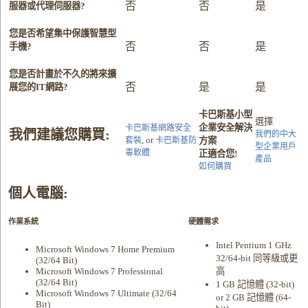
否
否
是
服器或代理伺服器?
您是否希望集中保護智慧型
否
否
是
手機?
您是否計畫於不久的將來擴
否
是
是
展您的IT網路?
卡巴斯基小型
選擇
企業安全解決
卡巴斯基網路安全
我們建議您購買:
我們的中大
, or
套裝
卡巴斯基防
方案
型企業用戶
毒軟體
正適合您!
產品
如何購買
個人電腦:
作業系統
硬體需求
Intel Pentium 1 GHz
Microsoft Windows 7 Home Premium
32/64-bit 同等級或更
(32/64 Bit)
Microsoft Windows 7 Professional
高
(32/64 Bit)
1 GB 記憶體 (32-bit)
Microsoft Windows 7 Ultimate (32/64
or 2 GB 記憶體 (64-
Bit)