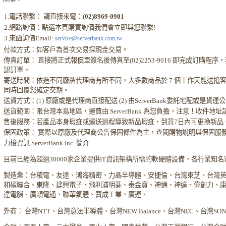
1.電話聯繫： 請直接來電：
(02)8969-0901
2.網路詢價：點選本頁購買詢價我們會立即與您聯繫!
3.來函詢價Email:
service@serverbank.com.tw
付款方式：如客戶為首次交易採現金交易。
傳真訂單： 直接將正式報價單簽名後傳真至(02)2253-9016 即完成訂購
認訂單。
寄送時間：依造不同廠牌代理商有所不同，大多數商品於 7 個工作天能送抵
同時回覆您確定交期。
送貨方式：(1) 原廠或是代理商直接配送 (2) 由ServerBank委託宅配或是貨
送貨範圍：限台灣本島地區，運費由 ServerBank 為您負擔，注意！收件地
售後服務：若產品本身瑕疵或運送過程導致新品瑕疵，到貨7日內可更換新品
保固政策： 實際以原廠及代理商公告保固條件為主，查閱購物說明與保固服
力梭資訊 ServerBank Inc. 簡介
目前已經為超過30000家企業提供IT資訊架構所需的軟硬體設備，各行業知
製造業：台積電、友達、鴻海精密、力晶半導體、安捷倫、台灣東芝、台灣
和碩聯合、東隆、建興電子、飛利浦明碁、泰金寶、神通、神達、偉創力、
達電腦、廣穎電通、聯華氣體、寶成工業、廣運、
外商： 台灣NTT、台灣意法半導體、台灣NEW Balance、台灣NEC、台灣S