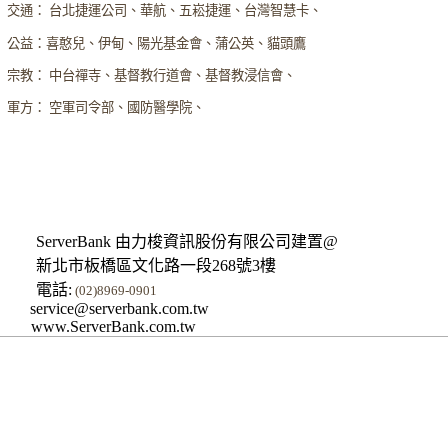
交通： 台北捷運公司、華航、五崧捷運、台灣智慧卡、
公益：喜憨兒、伊甸、陽光基金會、蒲公英、貓頭鷹
宗教： 中台禪寺、基督教行道會、基督教浸信會、
軍方： 空軍司令部、國防醫學院、
ServerBank 由力梭資訊股份有限公司建置@
新北市板橋區文化路一段268號3樓
電話:
(02)8969-0901
service@serverbank.com.tw
www.ServerBank.com.tw