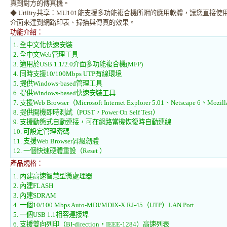
真到對方的傳真機。
◆ Utility共享：MU101能支援多功能複合機所附的應用軟體，讓您直接
介面來達到網路印表、掃描與傳真的效果。
功能介紹：
1. 全中文化快速安裝
2. 全中文Web管理工具
3. 適用於USB 1.1/2.0介面多功能複合機(MFP)
4. 同時支援10/100Mbps UTP有線環境
5. 提供Windows-based管理工具
6. 提供Windows-based快速安裝工具
7. 支援Web Browser（Microsoft Internet Explorer 5.01、Netscape 6、Mozi
8. 提供開機即時測試（POST，Power On Self Test）
9. 支援動態式自動連接，可在網路當機恢復時自動連線
10. 可設定管理密碼
11. 支援Web Browser昇級韌體
12. 一個快速硬體重設（Reset ）
產品規格：
1. 內建高速智慧型微處理器
2. 內建FLASH
3. 內建SDRAM
4. 一個10/100 Mbps Auto-MDI/MDIX-X RJ-45（UTP）LAN Port
5. 一個USB 1.1相容連接埠
6. 支援雙向列印（BI-direction，IEEE-1284）高速列表