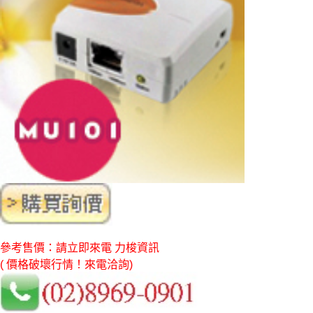
參考售價：請立即來電 力梭資訊
( 價格破壞行情！來電洽詢)