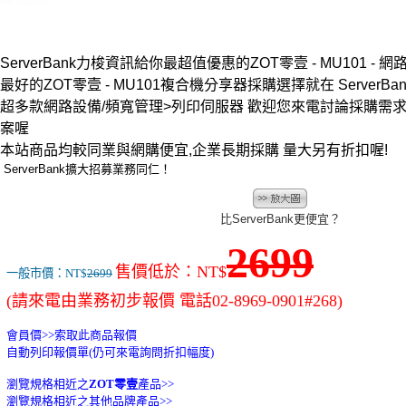
ServerBank力梭資訊給你最超值優惠的ZOT零壹 - MU101 - 
最好的ZOT零壹 - MU101複合機分享器採購選擇就在 ServerBan
超多款網路設備/頻寬管理>列印伺服器 歡迎您來電討論採購需
案喔
本站商品均較同業與網購便宜,企業長期採購 量大另有折扣喔!
ServerBank擴大招募業務同仁！
比ServerBank更便宜？
2699
售價低於：NT$
一般市價：NT$
2699
(請來電由業務初步報價 電話02-8969-0901#268)
會員價>>
索取此商品報價
自動列印報價單(仍可來電詢問折扣幅度)
瀏覽規格相近之
ZOT零壹
產品>>
瀏覽規格相近之其他品牌產品>>