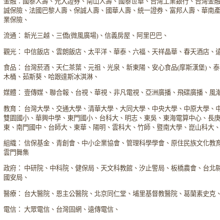
金融：國泰人壽、元大證券、南山人壽、國泰世華、台灣工業銀行、台灣金
誠保險、法國巴黎人壽、保誠人壽、國華人壽、統一證券、富邦人壽、華南
業保險、
流通： 新光三越、三僑(微風廣場)、信義房屋、阿里巴巴、
觀光： 中信飯店、雲朗飯店、太平洋、華泰、六福、天祥晶華、春天酒店、
食品： 台灣菸酒、天仁茶葉、元祖、光泉、新東陽、安心食品(摩斯漢堡)、
木桶、茹斯葵、哈跟達斯冰淇淋、
媒體： 壹傳媒、聯合報、台視、華視、非凡電視、亞洲廣播、飛碟廣播、風
教育： 台灣大學、交通大學、清華大學、大同大學、中央大學、中原大學、
雙園國小、華興中學、東門國小、台科大、明志、東吳、東海電算中心、長
東、南門國中、台師大、東華、陽明、雲科大、竹師、暨南大學、崑山科大
組織： 信保基金、青創會、中小企業協會、管理科學學會、原住民族文化教
雲門舞集
政府： 中研院、中科院、健保局、天文科教館、汐止警局、板橋農會、台北
國安局、
醫療： 台大醫院、恩主公醫院、北京同仁堂、埔里基督教醫院、葛蘭素史克
電信： 大眾電信、台灣固網、遠傳電信、