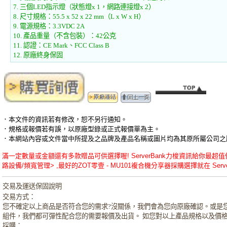
7. 三個LED指示燈（狀態燈x 1，網路連接燈x 2）
8. 尺寸規格：55.5 x 52 x 22 mm（L x W x H）
9. 電源規格：3.3VDC 2A
10. 產品重量（不含包裝）：42公克
11. 認證：CE Mark、FCC Class B
12. 原廠終身保固
．本文件的資訊若有修改，恕不另行通知。
．規格或報價若有誤，以原廠型錄或正式報價單為主。
．本網站內容或文件當中所提及之品牌及產品名稱或圖片均為其原所屬公司之
滿一定數量或金額還有多款贈品可供選擇喔! ServerBank力梭資訊給你最超值優惠的
路設備/頻寬管理> ,最好的ZOT零壹 - MU101複合機分享器採購選擇就在 Server
交易及運送保固說明
交易方式：
您不確定以上商品是否符合您的需求?沒關係，我們會為您向原廠確認。或是
組件，我們都可彈性配合您的需要報價及出貨。 如您對以上產品規格以及價
採購：