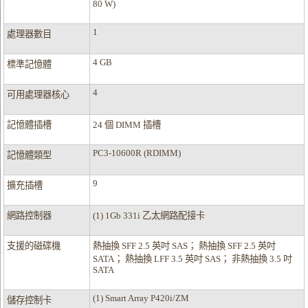
80 W)
1
處理器數目
4 GB
標準記憶體
4
可用處理器核心
記憶體插槽
24 個 DIMM 插槽
PC3-10600R (RDIMM)
記憶體類型
9
擴充插槽
網路控制器
(1) 1Gb 331i 乙太網路配接卡
支援的磁碟機
熱抽換 SFF 2.5 英吋 SAS； 熱抽換 SFF 2.5 英吋
SATA； 熱抽換 LFF 3.5 英吋 SAS； 非熱抽換 3.5 吋
SATA
(1) Smart Array P420i/ZM
儲存控制卡