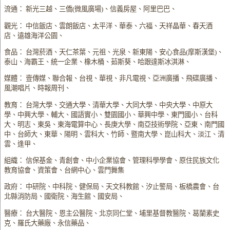
流通： 新光三越、三僑(微風廣場)、信義房屋、阿里巴巴、
觀光： 中信飯店、雲朗飯店、太平洋、華泰、六福、天祥晶華、春天酒
店、遠雄海洋公園、
食品： 台灣菸酒、天仁茶葉、元祖、光泉、新東陽、安心食品(摩斯漢堡)、
泰山、海霸王、統一企業、橡木桶、茹斯葵、哈跟達斯冰淇淋、
媒體： 壹傳媒、聯合報、台視、華視、非凡電視、亞洲廣播、飛碟廣播、
風潮唱片、時報周刊、
教育： 台灣大學、交通大學、清華大學、大同大學、中央大學、中原大
學、中興大學、輔大、國語實小、雙園國小、華興中學、東門國小、台科
大、明志、東吳、東海電算中心、長庚大學、南亞技術學院、亞東、南門國
中、台師大、東華、陽明、雲科大、竹師、暨南大學、崑山科大、淡江、清
雲、逢甲、
組織： 信保基金、青創會、中小企業協會、管理科學學會、原住民族文化
教育協會、資策會、台網中心、雲門舞集
政府： 中研院、中科院、健保局、天文科教館、汐止警局、板橋農會、台
北縣消防局、國衛院、海生館、國安局、
醫療： 台大醫院、恩主公醫院、北京同仁堂、埔里基督教醫院、葛蘭素史
克、羅氏大藥廠、永信藥品、