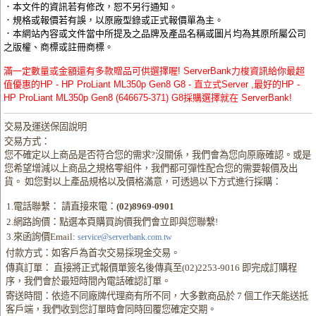
．本文件的資訊若有修改，恕不另行通知。
．規格或報價若有誤，以原廠型錄或正式報價單為主。
．本網站內容或文件當中所提及之品牌及產品名稱或圖片均為其原所屬公司
之版權、商標或註冊商標。
滿一定數量或金額還有多款贈品可供選擇喔! ServerBank力梭資訊給你最超
值優惠的HP - HP ProLiant ML350p Gen8 G8 - 直立式Server ,最好的HP -
HP ProLiant ML350p Gen8 (646675-371) G8採購選擇就在 ServerBank!
交易及運送保固說明
交易方式：
您不確定以上商品是否符合您的需求?沒關係，我們會為您向原廠確認。或是
您希望增減以上商品之規格零組件，我們都可彈性配合您的需要報價及出
貨。 如您對以上產品規格以及價格滿意，可透過以下方式進行採購：
1.電話聯繫： 請直接來電：
(02)8969-0901
2.網路詢價：點選本頁購買詢價我們會立即與您聯繫!
3.來函詢價Email:
service@serverbank.com.tw
付款方式：如客戶為首次交易採現金交易。
傳真訂單： 直接將正式報價單簽名後傳真至(02)2253-9016 即完成訂購程
序，我們會於最短時間內電話確認訂單。
寄送時間：依造不同廠牌代理商有所不同，大多數商品於 7 個工作天能送抵
客戶端，我們收到您訂單時會同時回覆您確定交期。