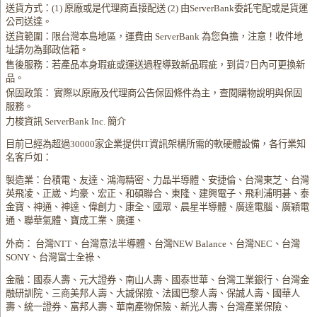
送貨方式：(1) 原廠或是代理商直接配送 (2) 由ServerBank委託宅配或是貨運
公司送達。
送貨範圍：限台灣本島地區，運費由 ServerBank 為您負擔，注意！收件地
址請勿為郵政信箱。
售後服務：若產品本身瑕疵或運送過程導致新品瑕疵，到貨7日內可更換新
品。
保固政策： 實際以原廠及代理商公告保固條件為主，查閱購物說明與保固
服務。
力梭資訊 ServerBank Inc. 簡介
目前已經為超過30000家企業提供IT資訊架構所需的軟硬體設備，各行業知
名客戶如：
製造業：台積電、友達、鴻海精密、力晶半導體、安捷倫、台灣東芝、台灣
英飛凌、正崴、均豪、宏正、和碩聯合、東隆、建興電子、飛利浦明碁、泰
金寶、神通、神達、偉創力、康全、國眾、晨星半導體、廣達電腦、廣穎電
通、聯華氣體、寶成工業、廣運、
外商： 台灣NTT、台灣意法半導體、台灣NEW Balance、台灣NEC、台灣
SONY、台灣富士全祿、
金融：國泰人壽、元大證券、南山人壽、國泰世華、台灣工業銀行、台灣金
融研訓院、三商美邦人壽、大誠保險、法國巴黎人壽、保誠人壽、國華人
壽、統一證券、富邦人壽、華南產物保險、新光人壽、台灣產業保險、