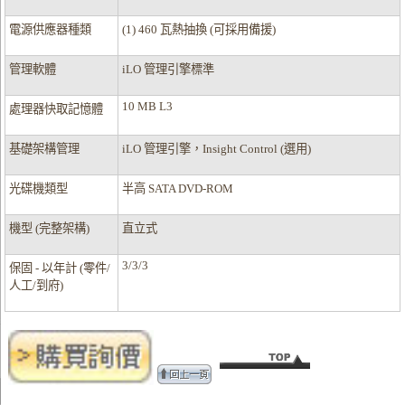
電源供應器種類
(1) 460 瓦熱抽換 (可採用備援)
管理軟體
iLO 管理引擎標準
10 MB L3
處理器快取記憶體
基礎架構管理
iLO 管理引擎，Insight Control (選用)
光碟機類型
半高 SATA DVD-ROM
機型 (完整架構)
直立式
3/3/3
保固 - 以年計 (零件/
人工/到府)