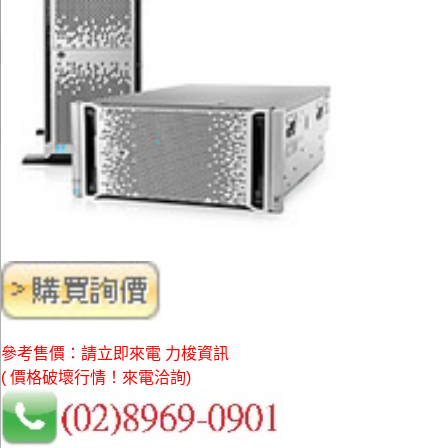
參考售價：請立即來電 力梭資訊
( 價格破壞行情！來電洽詢)