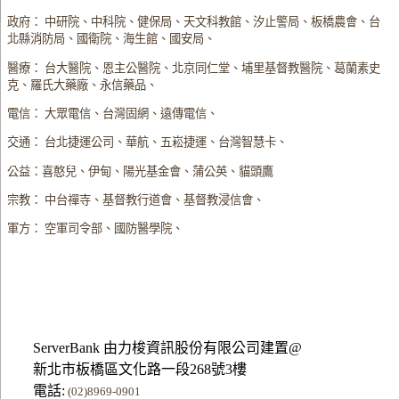
政府： 中研院、中科院、健保局、天文科教館、汐止警局、板橋農會、台
北縣消防局、國衛院、海生館、國安局、
醫療： 台大醫院、恩主公醫院、北京同仁堂、埔里基督教醫院、葛蘭素史
克、羅氏大藥廠、永信藥品、
電信： 大眾電信、台灣固網、遠傳電信、
交通： 台北捷運公司、華航、五崧捷運、台灣智慧卡、
公益：喜憨兒、伊甸、陽光基金會、蒲公英、貓頭鷹
宗教： 中台禪寺、基督教行道會、基督教浸信會、
軍方： 空軍司令部、國防醫學院、
ServerBank 由力梭資訊股份有限公司建置@
新北市板橋區文化路一段268號3樓
電話:
(02)8969-0901