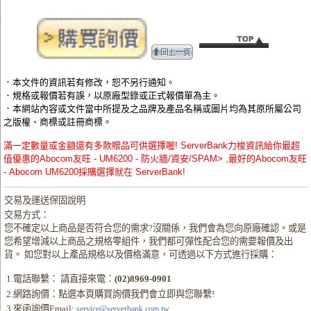
．本文件的資訊若有修改，恕不另行通知。
．規格或報價若有誤，以原廠型錄或正式報價單為主。
．本網站內容或文件當中所提及之品牌及產品名稱或圖片均為其原所屬公司
之版權、商標或註冊商標。
滿一定數量或金額還有多款贈品可供選擇喔! ServerBank力梭資訊給你最超
值優惠的Abocom友旺 - UM6200 - 防火牆/資安/SPAM> ,最好的Abocom友旺
- Abocom UM6200採購選擇就在 ServerBank!
交易及運送保固說明
交易方式：
您不確定以上商品是否符合您的需求?沒關係，我們會為您向原廠確認。或是
您希望增減以上商品之規格零組件，我們都可彈性配合您的需要報價及出
貨。 如您對以上產品規格以及價格滿意，可透過以下方式進行採購：
1.電話聯繫： 請直接來電：
(02)8969-0901
2.網路詢價：點選本頁購買詢價我們會立即與您聯繫!
3.來函詢價Email:
service@serverbank.com.tw