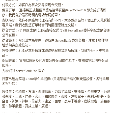
付款方式：如客戶為首次交易採現金交易。
傳真訂單： 直接將正式報價單簽名後傳真至(02)2253-9016 即完成訂購程
序，我們會於最短時間內電話確認訂單。
寄送時間：依造不同廠牌代理商有所不同，大多數商品於 7 個工作天能送抵
客戶端，我們收到您訂單時會同時回覆您確定交期。
送貨方式：(1) 原廠或是代理商直接配送 (2) 由ServerBank委託宅配或是貨運
公司送達。
送貨範圍：限台灣本島地區，運費由 ServerBank 為您負擔，注意！收件地
址請勿為郵政信箱。
售後服務：若產品本身瑕疵或運送過程導致新品瑕疵，到貨7日內可更換新
品。
保固政策： 實際以原廠及代理商公告保固條件為主，查閱購物說明與保固
服務。
力梭資訊 ServerBank Inc. 簡介
目前已經為超過30000家企業提供IT資訊架構所需的軟硬體設備，各行業知
名客戶如：
製造業：台積電、友達、鴻海精密、力晶半導體、安捷倫、台灣東芝、台灣
英飛凌、正崴、均豪、宏正、和碩聯合、東隆、建興電子、飛利浦明碁、泰
金寶、神通、神達、偉創力、康全、國眾、晨星半導體、廣達電腦、廣穎電
通、聯華氣體、寶成工業、廣運、