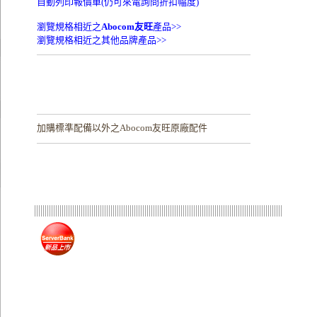
自動列印報價單(仍可來電詢問折扣幅度)
瀏覽規格相近之
Abocom友旺
產品>>
瀏覽規格相近之其他品牌產品>>
加購
標準配備以外之Abocom友旺原廠配件