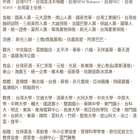
外商： 台灣NTT、台灣意法半導體、台灣NEW Balance、台灣NEC、台灣
SONY、台灣富士全祿、
金融：國泰人壽、元大證券、南山人壽、國泰世華、台灣工業銀行、台灣金
融研訓院、三商美邦人壽、大誠保險、法國巴黎人壽、保誠人壽、國華人
壽、統一證券、富邦人壽、華南產物保險、新光人壽、台灣產業保險、
流通： 新光三越、三僑(微風廣場)、信義房屋、阿里巴巴、
觀光： 中信飯店、雲朗飯店、太平洋、華泰、六福、天祥晶華、春天酒
店、遠雄海洋公園、
食品： 台灣菸酒、天仁茶葉、元祖、光泉、新東陽、安心食品(摩斯漢堡)、
泰山、海霸王、統一企業、橡木桶、茹斯葵、哈跟達斯冰淇淋、
媒體： 壹傳媒、聯合報、台視、華視、非凡電視、亞洲廣播、飛碟廣播、
風潮唱片、時報周刊、
教育： 台灣大學、交通大學、清華大學、大同大學、中央大學、中原大
學、中興大學、輔大、國語實小、雙園國小、華興中學、東門國小、台科
大、明志、東吳、東海電算中心、長庚大學、南亞技術學院、亞東、南門國
中、台師大、東華、陽明、雲科大、竹師、暨南大學、崑山科大、淡江、清
雲、逢甲、
組織： 信保基金、青創會、中小企業協會、管理科學學會、原住民族文化
教育協會、資策會、台網中心、雲門舞集