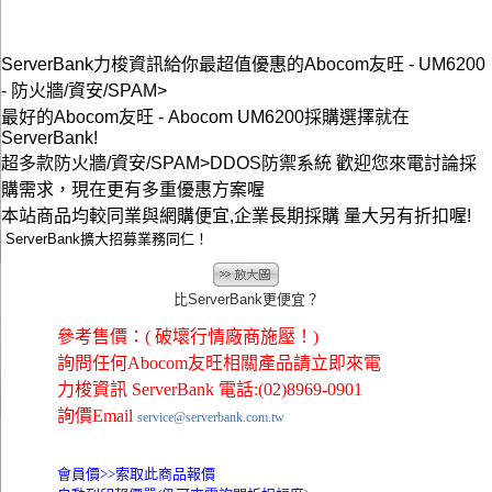
ServerBank力梭資訊給你最超值優惠的Abocom友旺 - UM6200
- 防火牆/資安/SPAM>
最好的Abocom友旺 - Abocom UM6200採購選擇就在
ServerBank!
超多款防火牆/資安/SPAM>DDOS防禦系統 歡迎您來電討論採
購需求，現在更有多重優惠方案喔
本站商品均較同業與網購便宜,企業長期採購 量大另有折扣喔!
ServerBank擴大招募業務同仁！
比ServerBank更便宜？
參考售價：( 破壞行情廠商施壓！)
詢問任何Abocom友旺相關產品請立即來電
力梭資訊 ServerBank 電話:(02)8969-0901
詢價Email
service@serverbank.com.tw
會員價>>
索取此商品報價