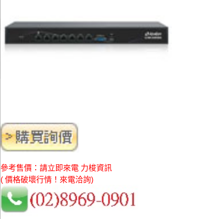
參考售價：請立即來電 力梭資訊
( 價格破壞行情！來電洽詢)